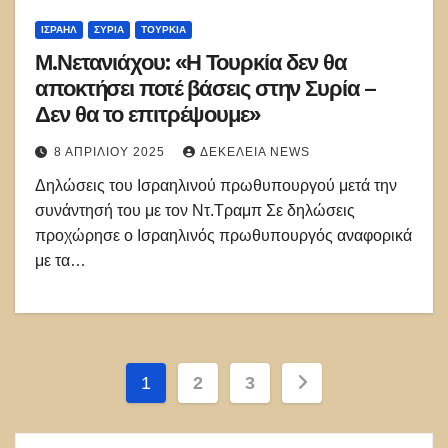
ΙΣΡΑΉΛ
ΣΥΡΊΑ
ΤΟΥΡΚΊΑ
Μ.Νετανιάχου: «Η Τουρκία δεν θα
αποκτήσει ποτέ βάσεις στην Συρία –
Δεν θα το επιτρέψουμε»
8 ΑΠΡΙΛΊΟΥ 2025
ΔΕΚΈΛΕΙΑ NEWS
Δηλώσεις του Ισραηλινού πρωθυπουργού μετά την
συνάντησή του με τον Ντ.Τραμπ Σε δηλώσεις
προχώρησε ο Ισραηλινός πρωθυπουργός αναφορικά
με τα…
Σελιδοποίηση
1
2
3
άρθρων