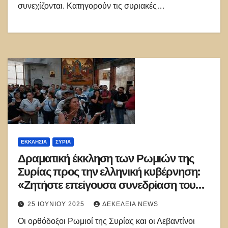
συνεχίζονται. Κατηγορούν τις συριακές…
ΕΚΚΛΗΣΊΑ
ΣΥΡΊΑ
Δραματική έκκληση των Ρωμιών της
Συρίας προς την ελληνική κυβέρνηση:
«Ζητήστε επείγουσα συνεδρίαση του
ΟΗΕ για τους διωγμούς των Σύρων
25 ΙΟΥΝΊΟΥ 2025
ΔΕΚΈΛΕΙΑ NEWS
Χριστιανών»
Οι ορθόδοξοι Ρωμιοί της Συρίας και οι Λεβαντίνοι