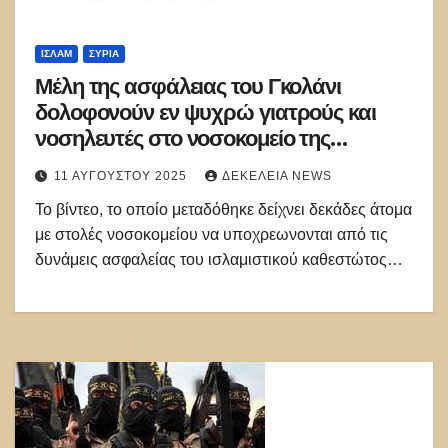
ΙΣΛΑΜ
ΣΥΡΊΑ
Μέλη της ασφάλειας του Γκολάνι
δολοφονούν εν ψυχρώ γιατρούς και
νοσηλευτές στο νοσοκομείο της
Σουέιντα στη Συρία!!
11 ΑΥΓΟΎΣΤΟΥ 2025
ΔΕΚΈΛΕΙΑ NEWS
Το βίντεο, το οποίο μεταδόθηκε δείχνει δεκάδες άτομα
με στολές νοσοκομείου να υποχρεωνονται από τις
δυνάμεις ασφαλείας του ισλαμιστικού καθεστώτος…