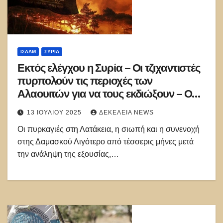
ΙΣΛΑΜ
ΣΥΡΊΑ
Εκτός ελέγχου η Συρία – Οι τζιχαντιστές
πυρπολούν τις περιοχές των
Αλαουιτών για να τους εκδιώξουν – Ο
ρόλος Ισραήλ και Τουρκίας
13 ΙΟΥΛΊΟΥ 2025
ΔΕΚΈΛΕΙΑ NEWS
Οι πυρκαγιές στη Λατάκεια, η σιωπή και η συνενοχή
στης Δαμασκού Λιγότερο από τέσσερις μήνες μετά
την ανάληψη της εξουσίας,…