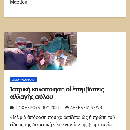
Μαρτίου
ΟΜΟΦΥΛΟΦΙΛΊΑ
Ἰατρικὴ κακοποίηση οἱ ἐπεμβάσεις
ἀλλαγῆς φύλου
27 ΦΕΒΡΟΥΑΡΊΟΥ 2026
ΔΕΚΈΛΕΙΑ NEWS
«Μὲ μιὰ ἀπόφαση ποὺ χαιρετίζεται ὡς ἡ πρώτη τοῦ
εἴδους της δικαστικὴ νίκη ἐναντίον τῆς βιομηχανίας