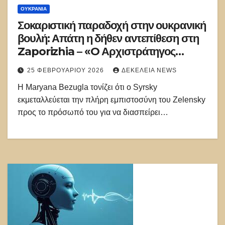
ΟΥΚΡΑΝΊΑ
Σοκαριστική παραδοχή στην ουκρανική
βουλή: Απάτη η δήθεν αντεπίθεση στη
Zaporizhia – «O Αρχιστράτηγος
Syrsky ψεύδεται»
25 ΦΕΒΡΟΥΑΡΊΟΥ 2026
ΔΕΚΈΛΕΙΑ NEWS
Η Maryana Bezugla τονίζει ότι ο Syrsky
εκμεταλλεύεται την πλήρη εμπιστοσύνη του Zelensky
προς το πρόσωπό του για να διασπείρει…