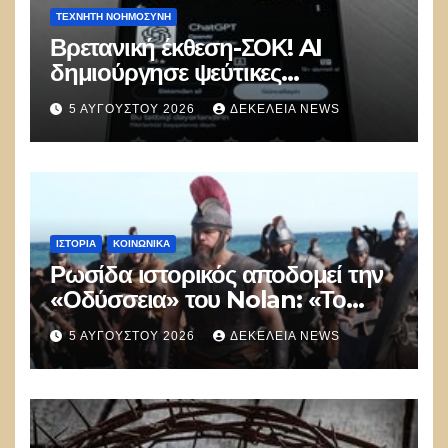
ΤΕΧΝΗΤΉ ΝΟΗΜΟΣΎΝΗ
Βρετανική έκθεση-ΣΟΚ! AI
δημιούργησε ψεύτικες
ταυτότητες και επιχείρησε να
5 ΑΥΓΟΎΣΤΟΥ 2026
ΔΕΚΈΛΕΙΑ NEWS
εξαπατήσει προγραμματιστές σε
δοκιμή κυβερνοασφάλειας
ΙΣΤΟΡΊΑ
ΚΟΙΝΩΝΙΚΑ
Ρωσίδα ιστορικός αποδομεί την
«Οδύσσεια» του Nolan: «Το
Hollywood δημιουργεί στρεβλή
5 ΑΥΓΟΎΣΤΟΥ 2026
ΔΕΚΈΛΕΙΑ NEWS
εικόνα για την Αρχαία Ελλάδα»