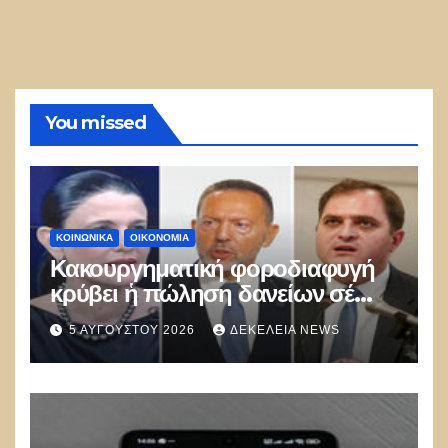
You missed
ΚΟΙΝΩΝΙΚΑ
ΟΙΚΟΝΟΜΙΑ
Κακουργηματική φοροδιαφυγή
κρύβει ἡ πώληση δανείων σέ
funds
5 ΑΥΓΟΎΣΤΟΥ 2026
ΔΕΚΈΛΕΙΑ NEWS