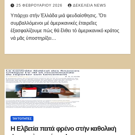
25 ΦΕΒΡΟΥΑΡΊΟΥ 2026
ΔΕΚΈΛΕΙΑ NEWS
Υπάρχει στήν Ἑλλάδα μιά ψευδαίσθησις. Ὅτι
συμβαλλόμενοι μέ ἀμερικανικές ἑταιρεῖες
ἐξασφαλίζουμε πώς θά ἔλθει τό ἀμερικανικό κράτος
νά μᾶς ὑποστηρίξει…
ΤΑΥΤΌΤΗΤΕΣ
Η Ελβετία πατά φρένο στὴν καθολικὴ