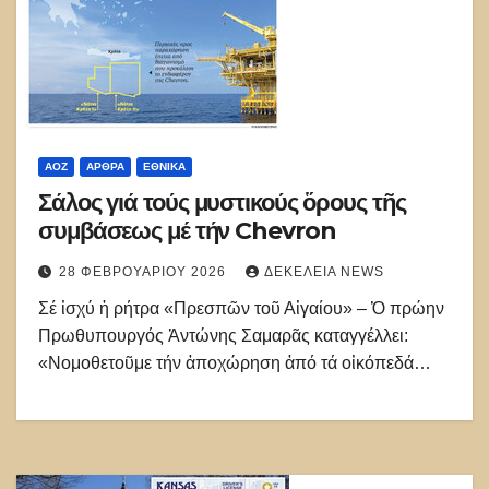
ΑΟΖ
ΑΡΘΡΑ
ΕΘΝΙΚΑ
Σάλος γιά τούς μυστικούς ὅρους τῆς
συμβάσεως μέ τήν Chevron
28 ΦΕΒΡΟΥΑΡΊΟΥ 2026
ΔΕΚΈΛΕΙΑ NEWS
Σέ ἰσχύ ἡ ρήτρα «Πρεσπῶν τοῦ Αἰγαίου» – Ὁ πρώην
Πρωθυπουργός Ἀντώνης Σαμαρᾶς καταγγέλλει:
«Νομοθετοῦμε τήν ἀποχώρηση ἀπό τά οἰκόπεδά…