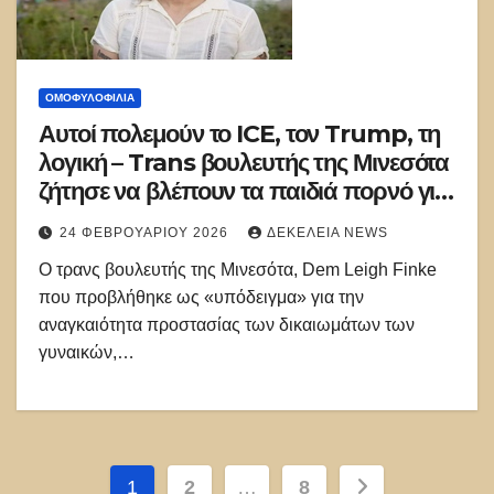
ΟΜΟΦΥΛΟΦΙΛΊΑ
Αυτοί πολεμούν το ICE, τον Trump, τη
λογική – Trans βουλευτής της Μινεσότα
ζήτησε να βλέπουν τα παιδιά πορνό για
«εκπαιδευτικούς λόγους»
24 ΦΕΒΡΟΥΑΡΊΟΥ 2026
ΔΕΚΈΛΕΙΑ NEWS
O τρανς βουλευτής της Μινεσότα, Dem Leigh Finke
που προβλήθηκε ως «υπόδειγμα» για την
αναγκαιότητα προστασίας των δικαιωμάτων των
γυναικών,…
Σελιδοποίηση
1
2
…
8