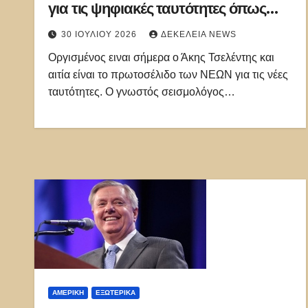
για τις ψηφιακές ταυτότητες όπως
έκαναν με τα εμβόλια στην περίοδο
30 ΙΟΥΛΊΟΥ 2026
ΔΕΚΈΛΕΙΑ NEWS
της πανδημίας
Οργισμένος ειναι σήμερα ο Άκης Τσελέντης και
αιτία είναι το πρωτοσέλιδο των ΝΕΩΝ για τις νέες
ταυτότητες. Ο γνωστός σεισμολόγος…
ΑΜΕΡΙΚΉ
ΕΞΩΤΕΡΙΚΑ