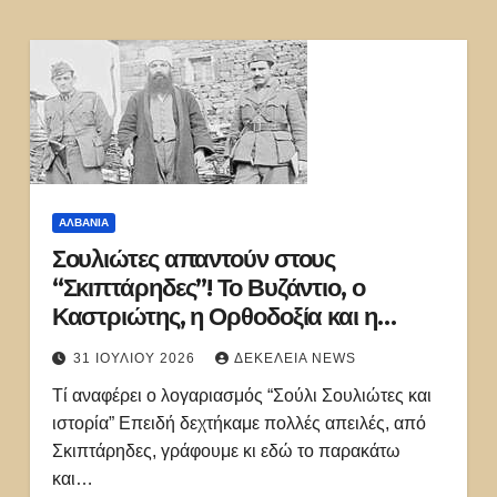
ΑΛΒΑΝΊΑ
Σουλιώτες απαντούν στους
“Σκιπτάρηδες”! Το Βυζάντιο, ο
Καστριώτης, η Ορθοδοξία και η
συνεργασία με τους φασίστες
31 ΙΟΥΛΊΟΥ 2026
ΔΕΚΈΛΕΙΑ NEWS
Τί αναφέρει ο λογαριασμός “Σούλι Σουλιώτες και
ιστορία” Επειδή δεχτήκαμε πολλές απειλές, από
Σκιπτάρηδες, γράφουμε κι εδώ το παρακάτω
και…