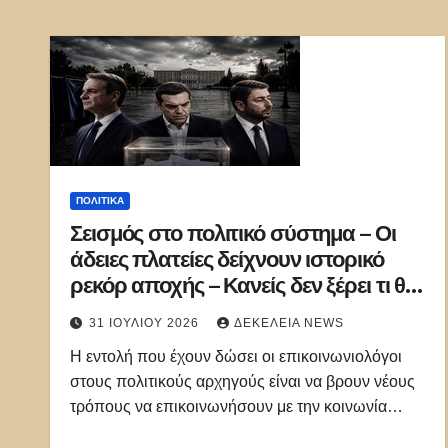
ΠΟΛΙΤΙΚΑ
Σεισμός στο πολιτικό σύστημα – Οι
άδειες πλατείες δείχνουν ιστορικό
ρεκόρ αποχής – Κανείς δεν ξέρει τι θα
βγάλει τελικά η κάλπη
31 ΙΟΥΛΊΟΥ 2026
ΔΕΚΈΛΕΙΑ NEWS
Η εντολή που έχουν δώσει οι επικοινωνιολόγοι
στους πολιτικούς αρχηγούς είναι να βρουν νέους
τρόπους να επικοινωνήσουν με την κοινωνία…