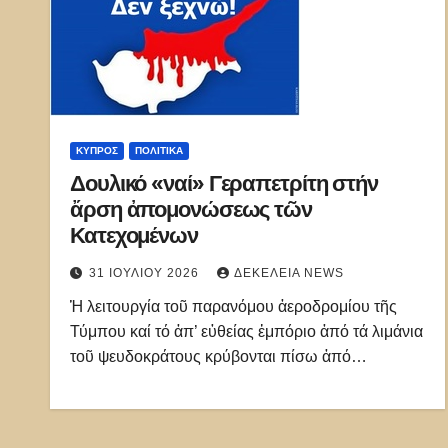
ΚΎΠΡΟΣ
ΠΟΛΙΤΙΚΑ
Δουλικό «ναί» Γεραπετρίτη στήν
ἄρση ἀπομονώσεως τῶν
Κατεχομένων
31 ΙΟΥΛΊΟΥ 2026
ΔΕΚΈΛΕΙΑ NEWS
Ἡ λειτουργία τοῦ παρανόμου ἀεροδρομίου τῆς
Τύμπου καί τό ἀπ’ εὐθείας ἐμπόριο ἀπό τά λιμάνια
τοῦ ψευδοκράτους κρύβονται πίσω ἀπό…