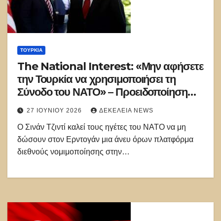
ΤΟΥΡΚΊΑ
The National Interest: «Μην αφήσετε
την Τουρκία να χρησιμοποιήσει τη
Σύνοδο του ΝΑΤΟ» – Προειδοποίηση
για Αιγαίο, Κύπρο, F-35 και αυταρχισμό
27 ΙΟΥΝΊΟΥ 2026
ΔΕΚΈΛΕΙΑ NEWS
Ερντογάν
Ο Σινάν Τζιντί καλεί τους ηγέτες του ΝΑΤΟ να μη
δώσουν στον Ερντογάν μια άνευ όρων πλατφόρμα
διεθνούς νομιμοποίησης στην…