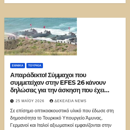
ΕΘΝΙΚΑ
ΤΟΥΡΚΊΑ
Απαράδεκτο! Σύμμαχοι που
συμμετείχαν στην EFES 26 κάνουν
δηλώσεις για την άσκηση που έχει
σενάριο κατάληψης ελληνικών νησιών
25 ΜΑΪ́ΟΥ 2026
ΔΕΚΈΛΕΙΑ NEWS
Σε επίσημο οπτικοακουστικό υλικό που έδωσε στη
δημοσιότητα το Τουρκικό Υπουργείο Άμυνας,
Γερμανοί και Ιταλοί αξιωματικοί εμφανίζονται στην