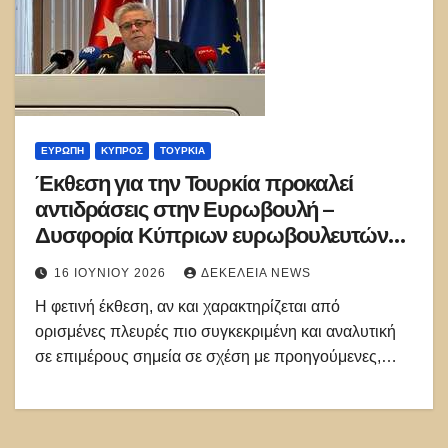
ΕΥΡΏΠΗ
ΚΎΠΡΟΣ
ΤΟΥΡΚΊΑ
Έκθεση για την Τουρκία προκαλεί
αντιδράσεις στην Ευρωβουλή –
Δυσφορία Κύπριων ευρωβουλευτών
για τις αναφορές περί «στρατηγικού
16 ΙΟΥΝΊΟΥ 2026
ΔΕΚΈΛΕΙΑ NEWS
εταίρου»
Η φετινή έκθεση, αν και χαρακτηρίζεται από
ορισμένες πλευρές πιο συγκεκριμένη και αναλυτική
σε επιμέρους σημεία σε σχέση με προηγούμενες,…