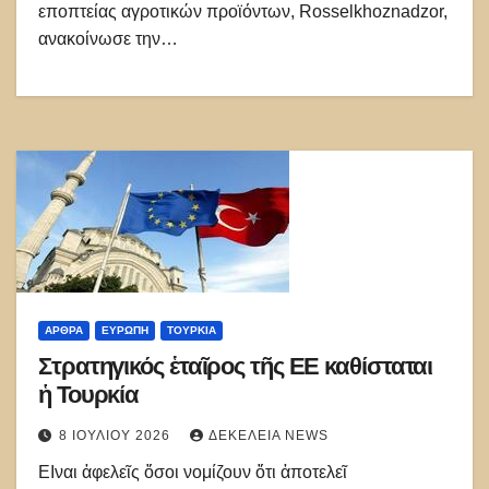
εποπτείας αγροτικών προϊόντων, Rosselkhoznadzor,
ανακοίνωσε την…
ΑΡΘΡΑ
ΕΥΡΏΠΗ
ΤΟΥΡΚΊΑ
Στρατηγικός ἑταῖρος τῆς ΕΕ καθίσταται
ἡ Τουρκία
8 ΙΟΥΛΊΟΥ 2026
ΔΕΚΈΛΕΙΑ NEWS
ΕΙναι ἀφελεῖς ὅσοι νομίζουν ὅτι ἀποτελεῖ