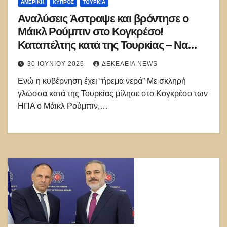
ΑΜΕΡΙΚΉ
ΚΎΠΡΟΣ
ΤΟΥΡΚΊΑ
Αναλύσεις Άστραψε και βρόντησε ο
Μάικλ Ρούμπιν στο Κογκρέσο!
Καταπέλτης κατά της Τουρκίας – Να
τελειώσει η κατοχή στην Κύπρο
30 ΙΟΥΝΊΟΥ 2026
ΔΕΚΈΛΕΙΑ NEWS
Ενώ η κυβέρνηση έχει “ήρεμα νερά” Με σκληρή
γλώσσα κατά της Τουρκίας μίλησε στο Κογκρέσο των
ΗΠΑ ο Μάικλ Ρούμπιν,…