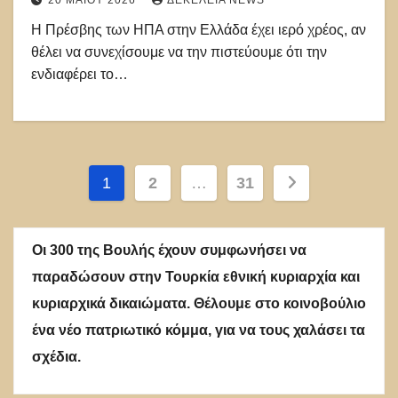
20 ΜΑΪ́ΟΥ 2026
ΔΕΚΈΛΕΙΑ NEWS
Η Πρέσβης των ΗΠΑ στην Ελλάδα έχει ιερό χρέος, αν
θέλει να συνεχίσουμε να την πιστεύουμε ότι την
ενδιαφέρει το…
Σελιδοποίηση
1
2
…
31
άρθρων
Οι 300 της Βουλής έχουν συμφωνήσει να
παραδώσουν στην Τουρκία εθνική κυριαρχία και
κυριαρχικά δικαιώματα. Θέλουμε στο κοινοβούλιο
ένα νέο πατριωτικό κόμμα, για να τους χαλάσει τα
σχέδια.