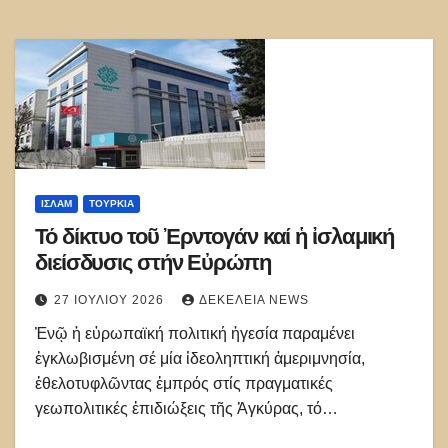
ΙΣΛΑΜ
ΤΟΥΡΚΊΑ
Τό δίκτυο τοῦ Ἐρντογάν καί ἡ ἰσλαμική
διείσδυσις στήν Εὐρώπη
27 ΙΟΥΛΊΟΥ 2026
ΔΕΚΈΛΕΙΑ NEWS
Ἐνῷ ἡ εὐρωπαϊκή πολιτική ἡγεσία παραμένει
ἐγκλωβισμένη σέ μία ἰδεοληπτική ἀμεριμνησία,
ἐθελοτυφλῶντας ἐμπρός στίς πραγματικές
γεωπολιτικές ἐπιδιώξεις τῆς Ἀγκύρας, τό…