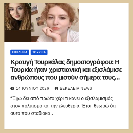
ΕΚΚΛΗΣΊΑ
ΤΟΥΡΚΊΑ
Κραυγή Τουρκάλας δημοσιογράφου: Η
Τουρκία ήταν χριστιανική και εξισλάμισε
ανθρώπους που μισούν σήμερα τους
Ορθόδοξους Έλληνες
14 ΙΟΥΝΊΟΥ 2026
ΔΕΚΈΛΕΙΑ NEWS
“Έχω δει από πρώτο χέρι τι κάνει ο εξισλαμισμός
στον πολιτισμό και την ελευθερία. Έτσι, θεωρώ ότι
αυτό που σταδιακά…