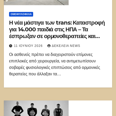
ΟΜΟΦΥΛΟΦΙΛΊΑ
Η νέα μάστιγα των trans: Καταστροφή
για 14.000 παιδιά στις ΗΠΑ – Τα
έσπρωξαν σε ορμονοθεραπείες και
τελικά μετάνιωσαν την αλλαγή φύλου
11 ΙΟΥΝΊΟΥ 2026
ΔΕΚΈΛΕΙΑ NEWS
Οι ασθενείς πρέπει να διαχειριστούν επίμονες
επιπλοκές από χειρουργεία, να αντιμετωπίσουν
σοβαρές φυσιολογικές επιπτώσεις από ορμονικές
θεραπείες που άλλαξαν τα…