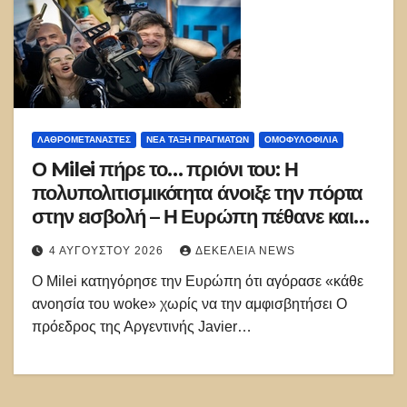
ΛΑΘΡΟΜΕΤΑΝΑΣΤΕΣ
ΝΈΑ ΤΆΞΗ ΠΡΑΓΜΆΤΩΝ
ΟΜΟΦΥΛΟΦΙΛΊΑ
Ο Milei πήρε το… πριόνι του: Η
πολυπολιτισμικότητα άνοιξε την πόρτα
στην εισβολή – Η Ευρώπη πέθανε και
ξέχασε να μας το πει
4 ΑΥΓΟΎΣΤΟΥ 2026
ΔΕΚΈΛΕΙΑ NEWS
Ο Milei κατηγόρησε την Ευρώπη ότι αγόρασε «κάθε
ανοησία του woke» χωρίς να την αμφισβητήσει Ο
πρόεδρος της Αργεντινής Javier…