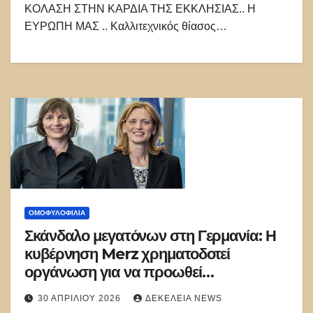
ΚΟΛΑΣΗ ΣΤΗΝ ΚΑΡΔΙΑ ΤΗΣ ΕΚΚΛΗΣΙΑΣ.. Η
ΕΥΡΩΠΗ ΜΑΣ .. Καλλιτεχνικός θίασος…
ΟΜΟΦΥΛΟΦΙΛΊΑ
Σκάνδαλο μεγατόνων στη Γερμανία: Η
κυβέρνηση Merz χρηματοδοτεί
οργάνωση για να προωθεί
ομοφυλόφιλη πορνογραφία στα
30 ΑΠΡΙΛΊΟΥ 2026
ΔΕΚΈΛΕΙΑ NEWS
σχολεία