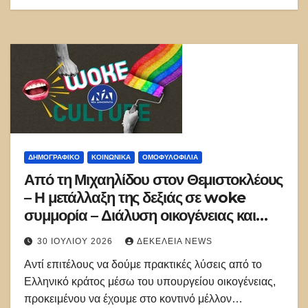
ΔΗΜΟΓΡΑΦΙΚΌ
ΚΟΙΝΩΝΙΚΑ
ΟΜΟΦΥΛΟΦΙΛΊΑ
Από τη Μιχαηλίδου στον Θεμιστοκλέους
– Η μετάλλαξη της δεξιάς σε woke
συμμορία – Διάλυση οικογένειας και
εμβόλια θανάτου
30 ΙΟΥΛΊΟΥ 2026
ΔΕΚΈΛΕΙΑ NEWS
Αντί επιτέλους να δούμε πρακτικές λύσεις από το
Ελληνικό κράτος μέσω του υπουργείου οικογένειας,
προκειμένου να έχουμε στο κοντινό μέλλον…