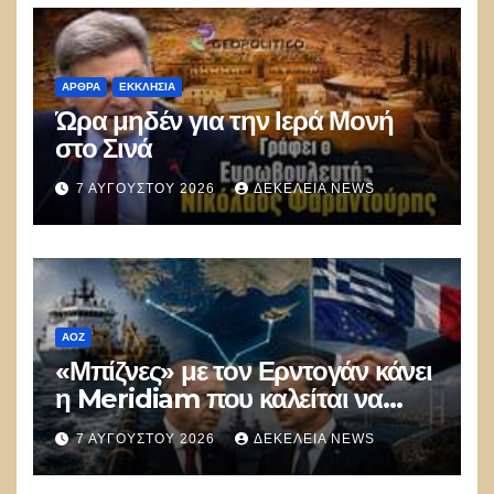
ΑΡΘΡΑ
ΕΚΚΛΗΣΊΑ
Ώρα μηδέν για την Ιερά Μονή
στο Σινά
7 ΑΥΓΟΎΣΤΟΥ 2026
ΔΕΚΈΛΕΙΑ NEWS
ΑΟΖ
«Μπίζνες» με τον Ερντογάν κάνει
η Meridiam που καλείται να
ξεμπλοκάρει το καλώδιο
7 ΑΥΓΟΎΣΤΟΥ 2026
ΔΕΚΈΛΕΙΑ NEWS
Ελλάδας–Κύπρου