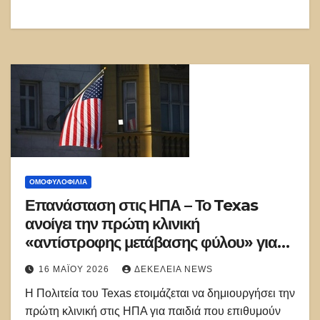
ΟΜΟΦΥΛΟΦΙΛΊΑ
Επανάσταση στις ΗΠΑ – Το Texas
ανοίγει την πρώτη κλινική
«αντίστροφης μετάβασης φύλου» για
παιδιά – Ισχυρό χτύπημα στη woke
16 ΜΑΪ́ΟΥ 2026
ΔΕΚΈΛΕΙΑ NEWS
παράνοια
Η Πολιτεία του Texas ετοιμάζεται να δημιουργήσει την
πρώτη κλινική στις ΗΠΑ για παιδιά που επιθυμούν