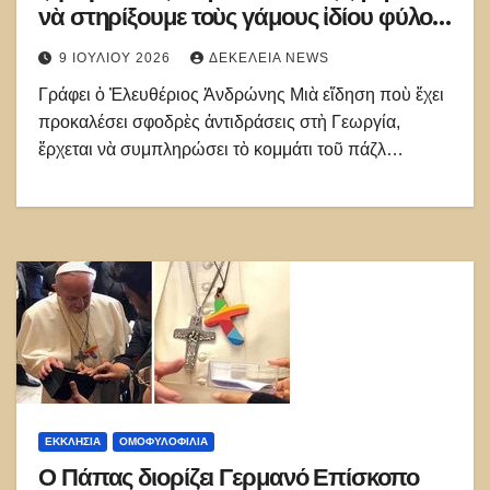
νὰ στηρίξουμε τοὺς γάμους ἰδίου φύλου
καὶ τώρα μᾶς πολεμοῦν ἐπειδὴ λέμε
9 ΙΟΥΛΊΟΥ 2026
ΔΕΚΈΛΕΙΑ NEWS
ὄχι»
Γράφει ὁ Ἐλευθέριος Ἀνδρώνης Μιὰ εἴδηση ποὺ ἔχει
προκαλέσει σφοδρὲς ἀντιδράσεις στὴ Γεωργία,
ἔρχεται νὰ συμπληρώσει τὸ κομμάτι τοῦ πάζλ…
ΕΚΚΛΗΣΊΑ
ΟΜΟΦΥΛΟΦΙΛΊΑ
Ο Πάπας διορίζει Γερμανό Επίσκοπο