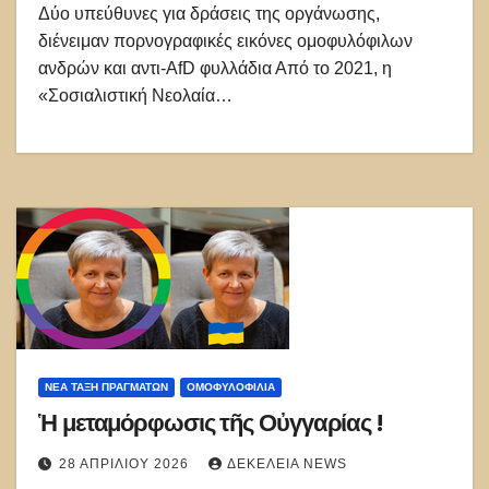
Δύο υπεύθυνες για δράσεις της οργάνωσης,
διένειμαν πορνογραφικές εικόνες ομοφυλόφιλων
ανδρών και αντι-AfD φυλλάδια Από το 2021, η
«Σοσιαλιστική Νεολαία…
ΝΈΑ ΤΆΞΗ ΠΡΑΓΜΆΤΩΝ
ΟΜΟΦΥΛΟΦΙΛΊΑ
Ἡ μεταμόρφωσις τῆς Οὐγγαρίας !
28 ΑΠΡΙΛΊΟΥ 2026
ΔΕΚΈΛΕΙΑ NEWS