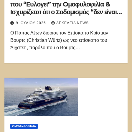
που “Ευλογεί” την Oμοφυλοφιλία &
Ισχυρίζεται ότι ο Σοδομισμός “δεν είναι
Aμαρτία”
9 ΙΟΥΛΊΟΥ 2026
ΔΕΚΈΛΕΙΑ NEWS
Ο Πάπας Λέων διόρισε τον Επίσκοπο Κρίστιαν
Βουρτς (Christian Würtz) ως νέο επίσκοπο του
Άιχστετ , παρόλο που ο Βουρτς…
ΟΜΟΦΥΛΟΦΙΛΊΑ