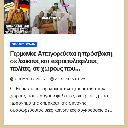
ΟΜΟΦΥΛΟΦΙΛΊΑ
Γερμανία: Απαγορεύεται η πρόσβαση
σε λευκούς και ετεροφυλόφιλους
πολίτες, σε χώρους που
χρηματοδοτούνται από προγράμματα
8 ΙΟΥΝΊΟΥ 2026
ΔΕΚΈΛΕΙΑ NEWS
της ΕΕ, στο πλαίσιο της «δημοκρατικής
Οι Ευρωπαίοι φορολογούμενοι χρηματοδοτούν
συνοχής»
χώρους που εισάγουν φυλετικές διακρίσεις με το
πρόσχημα της δημοκρατικής συνοχής,
συσσωρεύοντας νέες κοινωνικές συγκρούσεις σε…