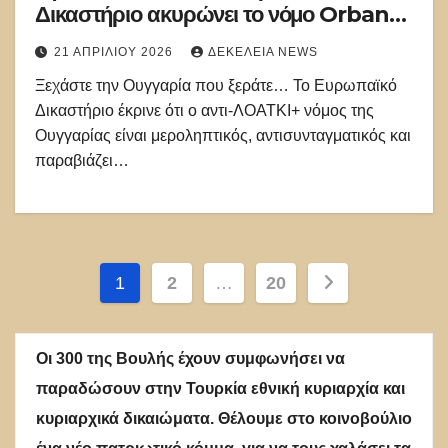
Δικαστήριο ακυρώνει το νόμο Orban
για τους ΛΟΑΤΚΙ – Woke δηλητήριο σε
21 ΑΠΡΙΛΊΟΥ 2026
ΔΕΚΈΛΕΙΑ NEWS
παιδιά
Ξεχάστε την Ουγγαρία που ξεράτε… Το Ευρωπαϊκό
Δικαστήριο έκρινε ότι ο αντι-ΛΟΑΤΚΙ+ νόμος της
Ουγγαρίας είναι μεροληπτικός, αντισυνταγματικός και
παραβιάζει…
Σελιδοποίηση
1
2
…
20
άρθρων
Οι 300 της Βουλής έχουν συμφωνήσει να
παραδώσουν στην Τουρκία εθνική κυριαρχία και
κυριαρχικά δικαιώματα. Θέλουμε στο κοινοβούλιο