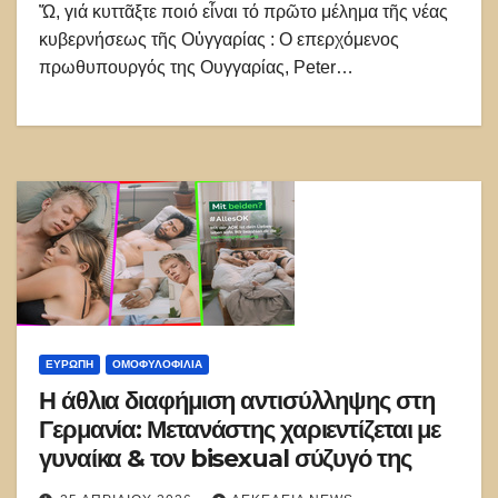
Ὤ, γιά κυττᾶξτε ποιό εἶναι τό πρῶτο μέλημα τῆς νέας
κυβερνήσεως τῆς Οὐγγαρίας : Ο επερχόμενος
πρωθυπουργός της Ουγγαρίας, Peter…
ΕΥΡΏΠΗ
ΟΜΟΦΥΛΟΦΙΛΊΑ
Η άθλια διαφήμιση αντισύλληψης στη
Γερμανία: Μετανάστης χαριεντίζεται με
γυναίκα & τον bisexual σύζυγό της