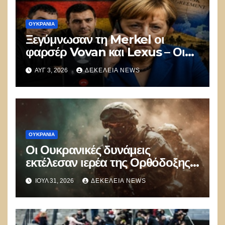
ΟΥΚΡΑΝΊΑ
Ξεγύμνωσαν τη Merkel οι
φαρσέρ Vovan και Lexus – Οι
συμφωνίες του Minsk ήταν
ΑΥΓ 3, 2026
ΔΕΚΈΛΕΙΑ NEWS
απάτη
ΟΥΚΡΑΝΊΑ
Οι Ουκρανικές δυνάμεις
εκτέλεσαν ιερέα της Ορθόδοξης
Ουκρανικής Εκκλησίας που
ΙΟΎΛ 31, 2026
ΔΕΚΈΛΕΙΑ NEWS
αρνήθηκε να πολεμήσει