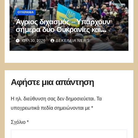
ΟΥΚΡΑΝΊΑ
Άγριος διχασμός – Υπάρχουν
σήμερα δύο Ουκρανίες και
μισούν η μία την άλλη… τυφλά
ΙΟΎΛ 30, 2026
ΔΕΚΈΛΕΙΑ NEWS
Αφήστε μια απάντηση
Η ηλ. διεύθυνση σας δεν δημοσιεύεται.
Τα
υποχρεωτικά πεδία σημειώνονται με
*
Σχόλιο
*