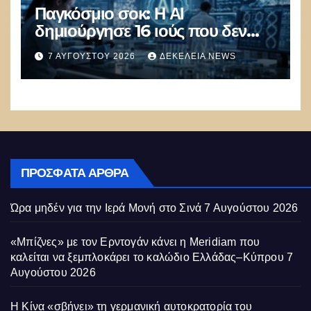
Παγκόσμιο σοκ: Η ΑΙ
δημιούργησε 16 ιούς που δεν
υπάρχουν στη φύση –
7 ΑΥΓΟΎΣΤΟΥ 2026
ΔΕΚΈΛΕΙΑ NEWS
Συναγερμός: Ο εφιάλτης μόλις
άρχισε
ΠΡΌΣΦΑΤΑ ΆΡΘΡΑ
Ώρα μηδέν για την Ιερά Μονή στο Σινά
7 Αυγούστου 2026
«Μπίζνες» με τον Ερντογάν κάνει η Meridiam που
καλείται να ξεμπλοκάρει το καλώδιο Ελλάδας–Κύπρου
7
Αυγούστου 2026
Η Κίνα «σβήνει» τη γερμανική αυτοκρατορία του