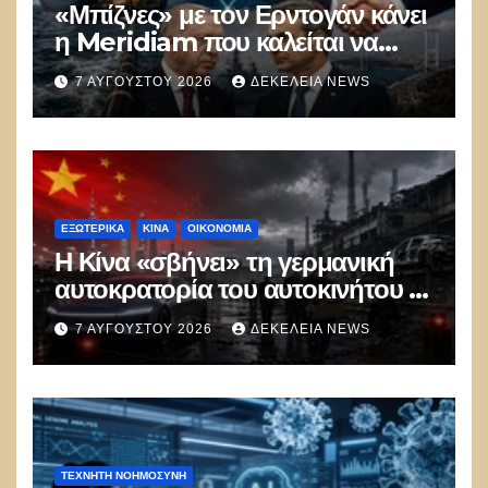
«Μπίζνες» με τον Ερντογάν κάνει
η Meridiam που καλείται να
ξεμπλοκάρει το καλώδιο
7 ΑΥΓΟΎΣΤΟΥ 2026
ΔΕΚΈΛΕΙΑ NEWS
Ελλάδας–Κύπρου
ΕΞΩΤΕΡΙΚΑ
ΚΊΝΑ
ΟΙΚΟΝΟΜΙΑ
Η Κίνα «σβήνει» τη γερμανική
αυτοκρατορία του αυτοκινήτου –
100.000 απολύσεις, λουκέτα και
7 ΑΥΓΟΎΣΤΟΥ 2026
ΔΕΚΈΛΕΙΑ NEWS
πολιτικός πανικός
ΤΕΧΝΗΤΉ ΝΟΗΜΟΣΎΝΗ