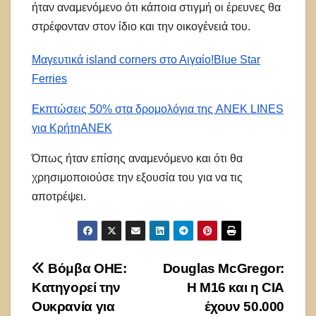
ήταν αναμενόμενο ότι κάποια στιγμή οι έρευνες θα
στρέφονταν στον ίδιο και την οικογένειά του.
Μαγευτικά island corners στο Αιγαίο!
Blue Star
Ferries
Εκπτώσεις 50% στα δρομολόγια της ANEK LINES
για Κρήτη
ANEK
Όπως ήταν επίσης αναμενόμενο και ότι θα
χρησιμοποιούσε την εξουσία του για να τις
αποτρέψει.
Πλοήγηση
Βόμβα ΟΗΕ:
Douglas McGregor:
Κατηγορεί την
Η Μ16 και η CIA
άρθρων
Ουκρανία για
έχουν 50.000