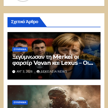
Σχετικό Άρθρο
ΟΥΚΡΑΝΊΑ
Ξεγύμνωσαν τη Merkel οι
φαρσέρ Vovan και Lexus – Οι
συμφωνίες του Minsk ήταν
ΑΥΓ 3, 2026
ΔΕΚΈΛΕΙΑ NEWS
απάτη
ΟΥΚΡΑΝΊΑ