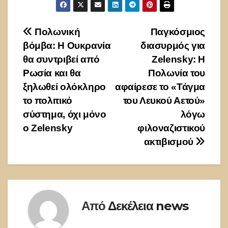
Πλοήγηση
Πολωνική
Παγκόσμιος
βόμβα: Η Ουκρανία
διασυρμός για
άρθρων
θα συντριβεί από
Zelensky: Η
Ρωσία και θα
Πολωνία του
ξηλωθεί ολόκληρο
αφαίρεσε το «Τάγμα
το πολιτικό
του Λευκού Αετού»
σύστημα, όχι μόνο
λόγω
ο Zelensky
φιλοναζιστικού
ακτιβισμού
Από
Δεκέλεια news