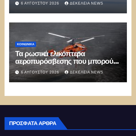
6 ΑΥΓΟΎΣΤΟΥ 2026
ΔΕΚΈΛΕΙΑ NEWS
Λειψία»
ΚΟΙΝΩΝΙΚΑ
Τα ρωσικά ελικόπτερα
αεροπυρόσβεσης που μπορούν
να ρίχνουν 5 τόνους νερού με 8
6 ΑΥΓΟΎΣΤΟΥ 2026
ΔΕΚΈΛΕΙΑ NEWS
μποφόρ
ΠΡΌΣΦΑΤΑ ΆΡΘΡΑ