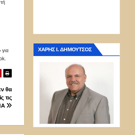
στή
ΧΆΡΗΣ Ι. ΔΗΜΟΎΤΣΟΣ
 για
ok.
εν θα
ς τις
ΠΑ