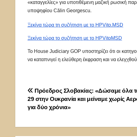
«καταγγελίες» για υποτιθέμενη μαζική ρωσική παρ
υποψηφίου Călin Georgescu.
Ξεκίνα τώρα τη συζήτηση με το HPVito.
MSD
Ξεκίνα τώρα το συζήτηση με το HPVito
MSD
Το House Judiciary GOP υποστηρίζει ότι οι κατηγο
να καταπνιγεί η ελεύθερη έκφραση και να ελεγχθού
Πλοήγηση
Πρόεδρος Σλοβακίας: «Δώσαμε όλα τ
29 στην Ουκρανία και μείναμε χωρίς Αε
άρθρων
για δύο χρόνια»