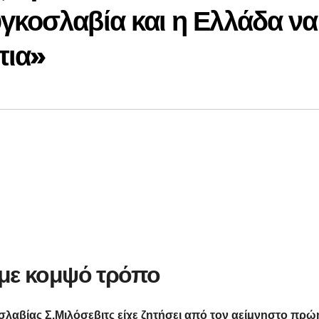
γκοσλαβία και η Ελλάδα να
πια»
με κομψό τρόπο
λαβίας Σ.Μιλόσεβιτς είχε ζητήσει από τον αείμνηστο πρώ