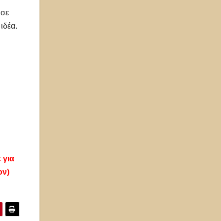
ωσε
ιδέα.
 για
ον)