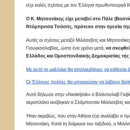
είχε καλές σχέσεις με τον Έλληνα πρωθυπουργό 
Ο Κ. Μητσοτάκης είχε μεταβεί στο Πάλε (Βοσνία
Ντόμπριτσα Τσόσιτς, πρότεινε στην ηγεσία της
Αυτές οι σχέσεις μεταξύ Μιλόσεβιτς και Μητσοτάκ
Γιουγκοσλαβίας, ώστε ένα χρόνο μετά,
να σκεφθεί
Ελλάδος και Ομοσπονδιακής Δημοκρατίας της Γ
Με αυτό το μαξιλάρι θα απολαμβάνεις να κάθεσαι 
Οι Έλληνες πολίτες θα μπορούσαν να λάβουν βοήθ
Αυτό δήλωσε στην «Nedeljnik» ο Βλάντισλαβ Γιοβά
αεροπλάνο ανέβηκαν ο Σλόμπονταν Μιλόσεβιτς και
Ήταν ακριβώς, που στην Αθήνα είχε αναλάβει ο 
Μητσοτάκη. Κατά τη διάρκεια του ταξιδιού, ο Μιλόσ