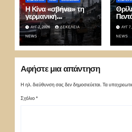
Η Κίνα «σβήνει» τη
Θρίλ
γερμανική
Πεντ
αυτοκρατορία του
αυτο
ΑΥΓ 7, 2026
ΔΕΚΈΛΕΙΑ
ΑΥΓ 7
αυτοκινήτου –
συγκ
100.000 απολύσεις,
NEWS
μυστ
NEWS
λουκέτα και πολιτικός
κυβε
πανικός
ΗΠΑ
Αφήστε μια απάντηση
Η ηλ. διεύθυνση σας δεν δημοσιεύεται.
Τα υποχρεωτι
Σχόλιο
*