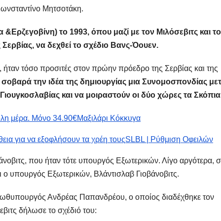
Κωνσταντίνο Μητσοτάκη.
 &Ερζεγοβίνη) το 1993, όπου μαζί με τον Μιλόσεβιτς και τ
 Σερβίας, να δεχθεί το σχέδιο Βανς-Όουεν.
η, ήταν τόσο προσιτές στον πρώην πρόεδρο της Σερβίας και της
 σοβαρά την ιδέα της δημιουργίας μια Συνομοσπονδίας με
ιουγκοσλαβίας και να μοιραστούν οι δύο χώρες τα Σκόπια
όλη μέρα. Μόνο 34.90€
Μαξιλάρι Κόκκυγα
εια για να εξοφλήσουν τα χρέη τους
SLBL | Ρύθμιση Οφειλών
νοβιτς, που ήταν τότε υπουργός Εξωτερικών. Λίγο αργότερα, σ
 ο υπουργός Εξωτερικών, Βλάντισλαβ Γιοβάνοβιτς.
πρωθυπουργός Ανδρέας Παπανδρέου, ο οποίος διαδέχθηκε τον
εβιτς δήλωσε το σχέδιό του: