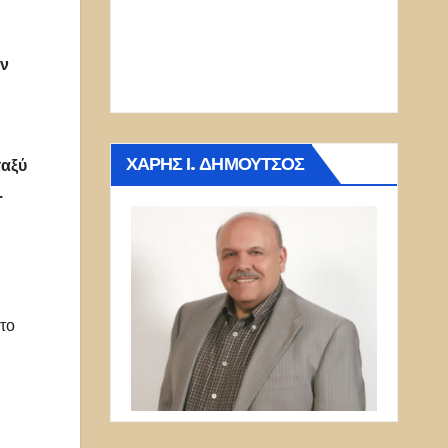
ον
ΧΆΡΗΣ Ι. ΔΗΜΟΎΤΣΟΣ
ταξύ
.
το