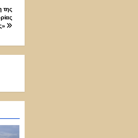
 της
ορίας
ς»