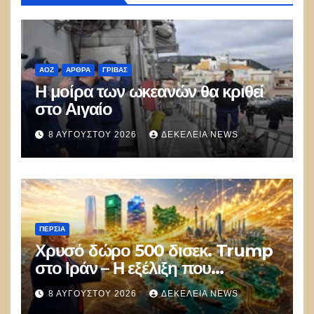
ΑΟΖ
ΑΡΘΡΑ
ΓΡΊΒΑΣ
Η μοίρα των ωκεανών θα κριθεί
στο Αιγαίο
8 ΑΥΓΟΎΣΤΟΥ 2026
ΔΕΚΈΛΕΙΑ NEWS
ΠΕΡΣΊΑ
Χρυσό δώρο 500 δισεκ. Trump
στο Ιράν – Η εξέλιξη που
αποδίδει κέρδη μεγαλύτερα από
8 ΑΥΓΟΎΣΤΟΥ 2026
ΔΕΚΈΛΕΙΑ NEWS
τις Apple, Nvidia και Google