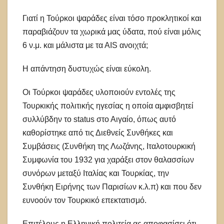
Γιατί η Τούρκοι ψαράδες είναι τόσο προκλητικοί και
παραβιάζουν τα χωρικά μας ύδατα, πού είναι μόλις
6 ν.μ. και μάλιστα με τα ΑΙS ανοιχτά;
Η απάντηση δυστυχώς είναι εύκολη.
Οι Τούρκοι ψαράδες υλοποιούν εντολές της
Τουρκικής πολιτικής ηγεσίας η οποία αμφισβητεί
συλλύβδην το status στο Αιγαίο, όπως αυτό
καθορίστηκε από τις Διεθνείς Συνθήκες και
Συμβάσεις (Συνθήκη της Λωζάνης, Ιταλοτουρκική
Συμφωνία του 1932 για χαράξει στον θαλασσίων
συνόρων μεταξύ Ιταλίας και Τουρκίας, την
Συνθήκη Ειρήνης των Παρισίων κ.λ.π) και που δεν
ευνοούν τον Τουρκικό επεκτατισμό.
Επιτέλους η Ελληνική πολιτεία ας αποφασίσει ότι