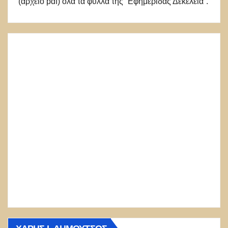
(αρχείο pdf) όλα τα φύλλα της “Εφημερίδας Δεκέλεια”.