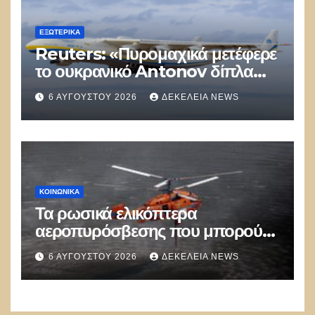
ΕΞΩΤΕΡΙΚΑ
Reuters: «Πυρομαχικά μετέφερε
το ουκρανικό Antonov δίπλα
στο οποίο βρέθηκε το drone στη
6 ΑΥΓΟΎΣΤΟΥ 2026
ΔΕΚΈΛΕΙΑ NEWS
Λειψία»
ΚΟΙΝΩΝΙΚΑ
Τα ρωσικά ελικόπτερα
αεροπυρόσβεσης που μπορούν
να ρίχνουν 5 τόνους νερού με 8
6 ΑΥΓΟΎΣΤΟΥ 2026
ΔΕΚΈΛΕΙΑ NEWS
μποφόρ