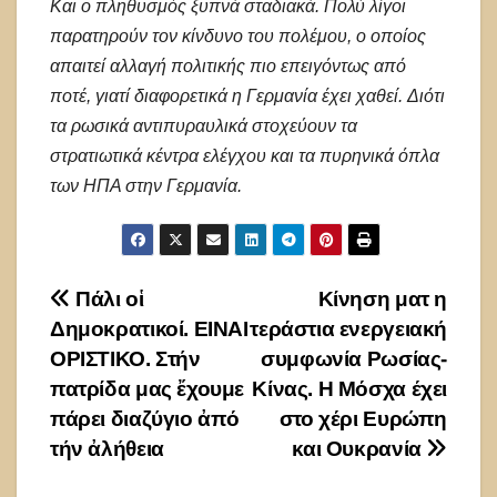
Και ο πληθυσμός ξυπνά σταδιακά. Πολύ λίγοι
παρατηρούν τον κίνδυνο του πολέμου, ο οποίος
απαιτεί αλλαγή πολιτικής πιο επειγόντως από
ποτέ, γιατί διαφορετικά η Γερμανία έχει χαθεί. Διότι
τα ρωσικά αντιπυραυλικά στοχεύουν τα
στρατιωτικά κέντρα ελέγχου και τα πυρηνικά όπλα
των ΗΠΑ στην Γερμανία.
Πλοήγηση
Πάλι οἱ
Κίνηση ματ η
Δημοκρατικοί. ΕΙΝΑΙ
τεράστια ενεργειακή
άρθρων
ΟΡΙΣΤΙΚΟ. Στήν
συμφωνία Ρωσίας-
πατρίδα μας ἔχουμε
Κίνας. Η Μόσχα έχει
πάρει διαζύγιο ἀπό
στο χέρι Ευρώπη
τήν ἀλήθεια
και Ουκρανία