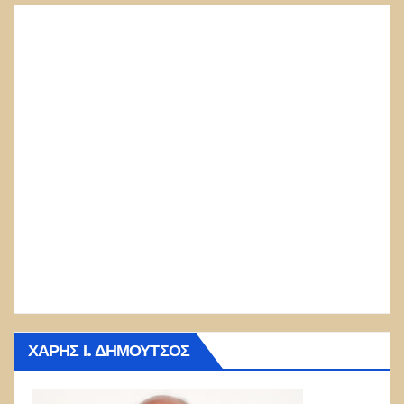
ΧΆΡΗΣ Ι. ΔΗΜΟΎΤΣΟΣ