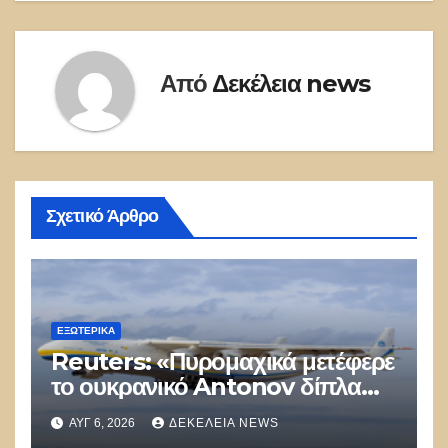
Από
Δεκέλεια news
Σχετικό Άρθρο
ΕΞΩΤΕΡΙΚΑ
Reuters: «Πυρομαχικά μετέφερε
το ουκρανικό Antonov δίπλα
στο οποίο βρέθηκε το drone στη
ΑΥΓ 6, 2026
ΔΕΚΈΛΕΙΑ NEWS
Λειψία»