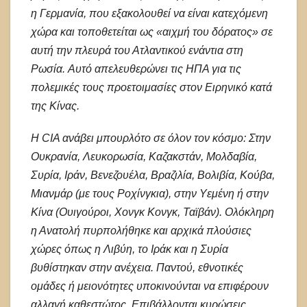
η Γερμανία, που εξακολουθεί να είναι κατεχόμενη
χώρα και τοποθετείται ως «αιχμή του δόρατος» σε
αυτή την πλευρά του Ατλαντικού ενάντια στη
Ρωσία. Αυτό απελευθερώνει τις ΗΠΑ για τις
πολεμικές τους προετοιμασίες στον Ειρηνικό κατά
της Κίνας.
Η CIA ανάβει μπουρλότο σε όλον τον κόσμο: Στην
Ουκρανία, Λευκορωσία, Καζακστάν, Μολδαβία,
Συρία, Ιράν, Βενεζουέλα, Βραζιλία, Βολιβία, Κούβα,
Μιανμάρ (με τους Ροχίνγκια), στην Υεμένη ή στην
Κίνα (Ουιγούροι, Χονγκ Κονγκ, Ταϊβάν). Ολόκληρη
η Ανατολή πυρπολήθηκε και αρχικά πλούσιες
χώρες όπως η Λιβύη, το Ιράκ και η Συρία
βυθίστηκαν στην ανέχεια. Παντού, εθνοτικές
ομάδες ή μειονότητες υποκινούνται να επιφέρουν
αλλαγή καθεστώτος. Επιβάλλονται κυρώσεις