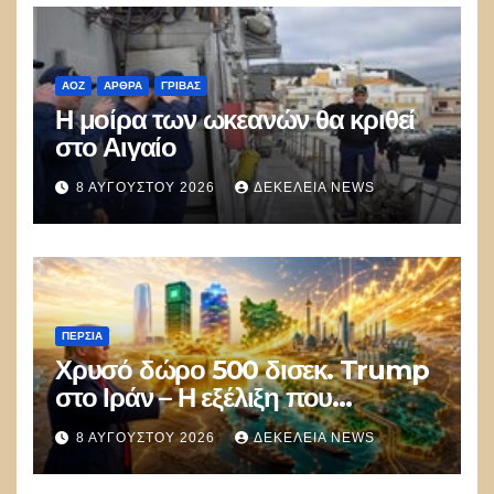
ΑΟΖ
ΑΡΘΡΑ
ΓΡΊΒΑΣ
Η μοίρα των ωκεανών θα κριθεί
στο Αιγαίο
8 ΑΥΓΟΎΣΤΟΥ 2026
ΔΕΚΈΛΕΙΑ NEWS
ΠΕΡΣΊΑ
Χρυσό δώρο 500 δισεκ. Trump
στο Ιράν – Η εξέλιξη που
αποδίδει κέρδη μεγαλύτερα από
8 ΑΥΓΟΎΣΤΟΥ 2026
ΔΕΚΈΛΕΙΑ NEWS
τις Apple, Nvidia και Google