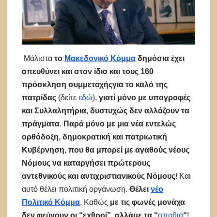
Μάλιστα
το
Μακεδονικό Κόμμα
δημόσια έχει
απευθύνει και στον ίδιο και τους 160
πρόσκληση συμμετοχής
για το καλό της
πατρίδας
(δείτε
εδώ
),
γιατί μόνο με υπογραφές
και Συλλαλητήρια, δυστυχώς δεν αλλάζουν τα
πράγματα
.
Παρά μόνο
με μια νέα εντελώς
ορθόδοξη, δημοκρατική και πατριωτική
Κυβέρνηση, που θα μπορεί με αγαθούς νέους
Νόμους να καταργήσει πρώτερους
αντεθνικούς και αντιχριστιανικούς Νόμους
! Και
αυτό θέλει πολιτική οργάνωση.
Θέλει
νέο
Πολιτικό Κόμμα
. Καθώς
με τις φωνές μονάχα
δεν φεύγουν οι “εχθροί”, αλλά
με τα “
σπαθιά
“
!