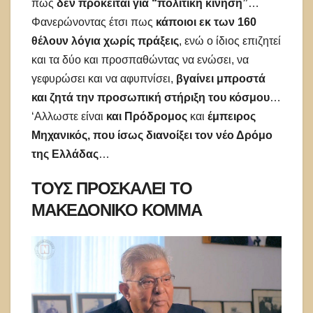
πως
δεν πρόκειται για “πολιτική κίνηση”
…
Φανερώνοντας έτσι πως
κάποιοι εκ των 160
θέλουν λόγια χωρίς πράξεις
, ενώ ο ίδιος επιζητεί
και τα δύο και προσπαθώντας να ενώσει, να
γεφυρώσει και να αφυπνίσει,
βγαίνει μπροστά
και ζητά την προσωπική στήριξη του κόσμου
…
‘Αλλωστε είναι
και Πρόδρομος
και
έμπειρος
Μηχανικός, που ίσως διανοίξει τον νέο Δρόμο
της Ελλάδας
…
ΤΟΥΣ ΠΡΟΣΚΑΛΕΙ ΤΟ
ΜΑΚΕΔΟΝΙΚΟ ΚΟΜΜΑ