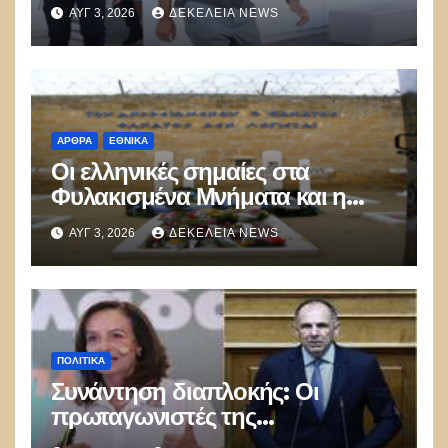
καούν τα δάση
ΑΥΓ 3, 2026
ΔΕΚΈΛΕΙΑ NEWS
ΑΡΘΡΑ
ΕΘΝΙΚΑ
Οι ελληνικές σημαίες στα
Φυλακισμένα Μνήματα και η
λήθη των δικών μας παιδιών
ΑΥΓ 3, 2026
ΔΕΚΈΛΕΙΑ NEWS
ΠΟΛΙΤΙΚΑ
Συνάντηση διαπλοκής: Οι
πρωταγωνιστές της
Γ.Γεραπετρίτης,