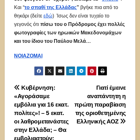
Και “
το σπαθί της Ελλάδας
”
βγήκε πια από το
θηκάρι (δείτε
εδώ
) Ίσως δεν είναι τυχαίο το
γεγονός ότι
πίσω του ο Πρόδρομος έχει πολλές
φωτογραφίες των ηρωικών Μακεδονομάχων
και του ίδιου του Παύλου Μελά…
ΝΟΙΑΖΟΜΑΙ
Πλοήγηση
Κυβέρνηση:
Γιατί έμεινε
«Αγοράσαμε
αναπάντητη η
άρθρων
εμβόλια για 16 εκατ.
πρώτη παραβίαση
πολίτες»! – 5 εκατ.
της οριοθετημένης
οι λαθρομετανάστες
Ελληνικής ΑΟΖ
στην Ελλάδα; – Θα
εμβολιαστούν;