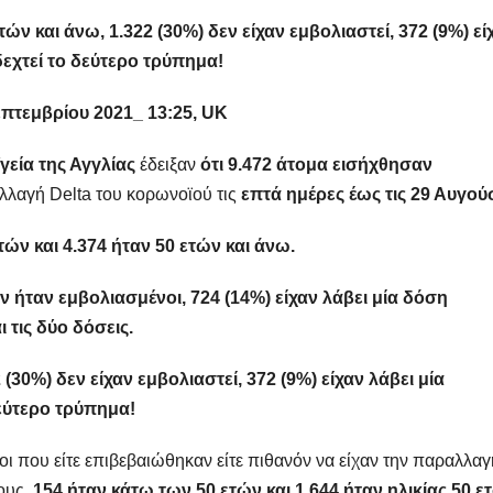
ών και άνω, 1.322 (30%) δεν είχαν εμβολιαστεί, 372 (9%) εί
 δεχτεί το δεύτερο τρύπημα!
πτεμβρίου 2021_ 13:25, UK
γεία της Αγγλίας
έδειξαν
ότι 9.472 άτομα εισήχθησαν
αλλαγή Delta του κορωνοϊού τις
επτά ημέρες έως τις 29 Αυγού
ών και 4.374 ήταν 50 ετών και άνω.
εν ήταν εμβολιασμένοι, 724
(14%) είχαν λάβει μία δόση
ι τις δύο δόσεις.
 (30%) δεν είχαν εμβολιαστεί,
372 (9%) είχαν λάβει μία
δεύτερο τρύπημα!
ι που είτε επιβεβαιώθηκαν είτε πιθανόν να είχαν την παραλλαγ
ους,
154 ήταν κάτω των 50 ετών και 1.644 ήταν ηλικίας 50 ε