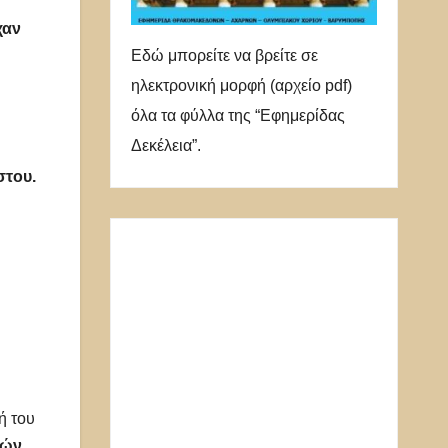
χαν
Εδώ μπορείτε να βρείτε σε
ηλεκτρονική μορφή (αρχείο pdf)
όλα τα φύλλα της “Εφημερίδας
Δεκέλεια”.
στου.
ή του
τών