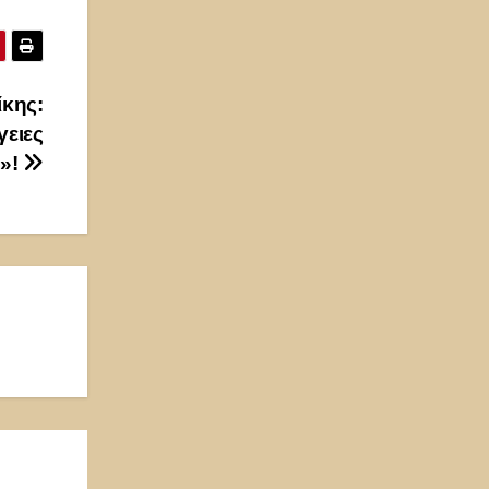
ίκης:
ειες
η»!