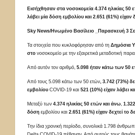
Εισήχθησαν στα νοσοκομεία 4.374 ηλικίας 50 ετ
λάβει μία δόση εμβολίου και 2.651 (61%) είχαν
Sky News/Ηνωμένο Βασίλειο _Παρασκευή 3 Σε
Τα στοιχεία που κυκλοφόρησαν από τη
Δημόσια Υ
στο
νοσοκομείο με την εξαιρετικά μεταδοτική παρ
Από αυτόν τον αριθμό,
5.098 ήταν κάτω των 50 ετ
Από τους 5.098 κάτω των 50 ετών
, 3.742 (73%) δ
εμβολίου
COVID-19 και
521 (10%) είχαν λάβει κα
Μεταξύ των
4.374 ηλικίας 50 ετών και άνω
,
1.322
δόση
εμβολίου και
2.651 (61%) είχαν δεχτεί το 
Την ίδια χρονική περίοδο, συνολικά 1.798 άνθρωπο
Delta COVID-19 πέθαναν. Από αυτούς τους θανάτ