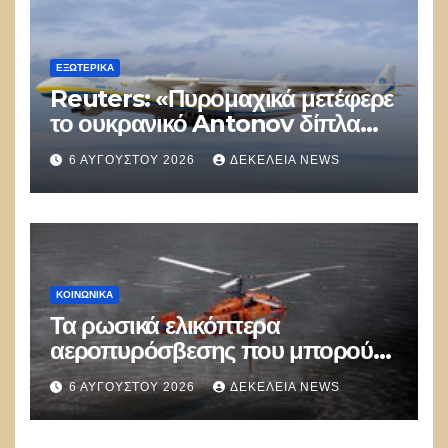
ΕΞΩΤΕΡΙΚΑ
Reuters: «Πυρομαχικά μετέφερε
το ουκρανικό Antonov δίπλα
στο οποίο βρέθηκε το drone στη
6 ΑΥΓΟΎΣΤΟΥ 2026
ΔΕΚΈΛΕΙΑ NEWS
Λειψία»
ΚΟΙΝΩΝΙΚΑ
Τα ρωσικά ελικόπτερα
αεροπυρόσβεσης που μπορούν
να ρίχνουν 5 τόνους νερού με 8
6 ΑΥΓΟΎΣΤΟΥ 2026
ΔΕΚΈΛΕΙΑ NEWS
μποφόρ