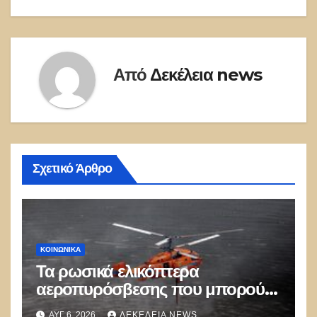
Από
Δεκέλεια news
Σχετικό Άρθρο
ΚΟΙΝΩΝΙΚΑ
Τα ρωσικά ελικόπτερα
αεροπυρόσβεσης που μπορούν
να ρίχνουν 5 τόνους νερού με 8
ΑΥΓ 6, 2026
ΔΕΚΈΛΕΙΑ NEWS