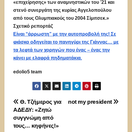
«επιχείρησης» των αναμνηστικών του ’21 και
στενό συνεργάτη της κυρίας Αγγελοπούλου
από τους Ολυμπιακούς του 2004 Σίμιτσεκ.»
Σχετικό ρεπορτάζ
Είναι “άρρωστη” με την αυτοπροβολή της! Σε
φιάσκο οδηγείται το πανηγύρι της Γιάννας… με
τα λεφτά των χορηγών που ένας – ένας την
κάνει με ελαφρά πηδηματάκια.
edolio5 team
Πλοήγηση
Θ. Τζήμερος για
not my president
ΑΔΕΔΥ: «Ζητώ
άρθρων
συγγνώμη από
τους… κηφήνες!»