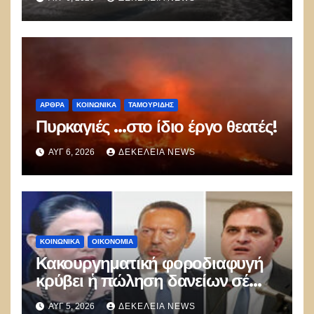
μποφόρ
ΑΡΘΡΑ
ΚΟΙΝΩΝΙΚΑ
ΤΑΜΟΥΡΊΔΗΣ
Πυρκαγιές …στο ίδιο έργο θεατές!
ΑΥΓ 6, 2026
ΔΕΚΈΛΕΙΑ NEWS
ΚΟΙΝΩΝΙΚΑ
ΟΙΚΟΝΟΜΙΑ
Κακουργηματική φοροδιαφυγή
κρύβει ἡ πώληση δανείων σέ
funds
ΑΥΓ 5, 2026
ΔΕΚΈΛΕΙΑ NEWS