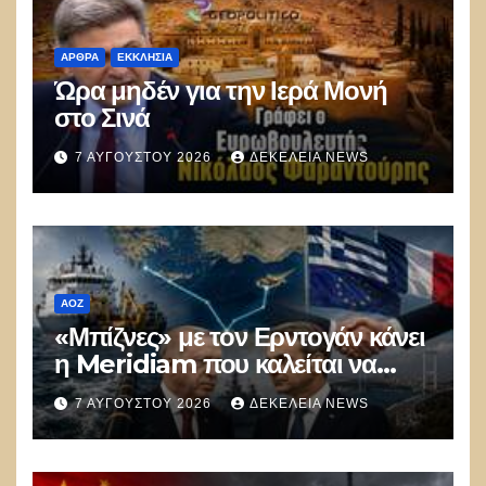
ΑΡΘΡΑ
ΕΚΚΛΗΣΊΑ
Ώρα μηδέν για την Ιερά Μονή
στο Σινά
7 ΑΥΓΟΎΣΤΟΥ 2026
ΔΕΚΈΛΕΙΑ NEWS
ΑΟΖ
«Μπίζνες» με τον Ερντογάν κάνει
η Meridiam που καλείται να
ξεμπλοκάρει το καλώδιο
7 ΑΥΓΟΎΣΤΟΥ 2026
ΔΕΚΈΛΕΙΑ NEWS
Ελλάδας–Κύπρου