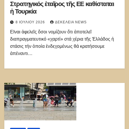
Στρατηγικός ἑταῖρος τῆς ΕΕ καθίσταται
ἡ Τουρκία
8 ΙΟΥΛΊΟΥ 2026
ΔΕΚΈΛΕΙΑ NEWS
ΕΙναι ἀφελεῖς ὅσοι νομίζουν ὅτι ἀποτελεῖ
διαπραγματευτικό «χαρτί» στά χέρια τῆς Ἑλλάδος ἡ
στάσις τήν ὁποία ἐνδεχομένως θά κρατήσουμε
ἀπέναντι…