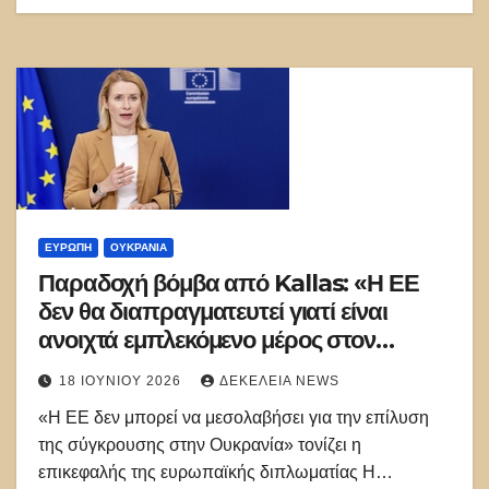
ΕΥΡΏΠΗ
ΟΥΚΡΑΝΊΑ
Παραδοχή βόμβα από Kallas: «Η ΕΕ
δεν θα διαπραγματευτεί γιατί είναι
ανοιχτά εμπλεκόμενο μέρος στον
πόλεμο της Ουκρανίας»
18 ΙΟΥΝΊΟΥ 2026
ΔΕΚΈΛΕΙΑ NEWS
«Η ΕΕ δεν μπορεί να μεσολαβήσει για την επίλυση
της σύγκρουσης στην Ουκρανία» τονίζει η
επικεφαλής της ευρωπαϊκής διπλωματίας Η…