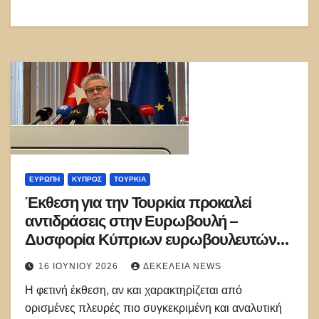
ΕΥΡΏΠΗ
ΚΎΠΡΟΣ
ΤΟΥΡΚΊΑ
Έκθεση για την Τουρκία προκαλεί
αντιδράσεις στην Ευρωβουλή –
Δυσφορία Κύπριων ευρωβουλευτών
για τις αναφορές περί «στρατηγικού
16 ΙΟΥΝΊΟΥ 2026
ΔΕΚΈΛΕΙΑ NEWS
εταίρου»
Η φετινή έκθεση, αν και χαρακτηρίζεται από
ορισμένες πλευρές πιο συγκεκριμένη και αναλυτική