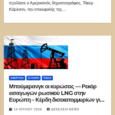
σχολίασε ο Αμερικανός δημοσιογράφος, Τάκερ
Κάρλσον, την επικεφαλής της…
ΕΝΈΡΓΕΙΑ
ΕΥΡΏΠΗ
ΡΩΣΊΑ
Μπούμερανγκ οι κυρώσεις — Ρεκόρ
εισαγωγών ρωσικού LNG στην
Ευρώπη – Κέρδη δισεκατομμυρίων για
τη Μόσχα
14 ΙΟΥΛΊΟΥ 2026
ΔΕΚΈΛΕΙΑ NEWS