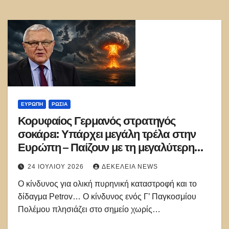
ΕΥΡΏΠΗ
ΡΩΣΊΑ
Κορυφαίος Γερμανός στρατηγός
σοκάρει: Υπάρχει μεγάλη τρέλα στην
Ευρώπη – Παίζουν με τη μεγαλύτερη
πυρηνική δύναμη στον πλανήτη
24 ΙΟΥΛΊΟΥ 2026
ΔΕΚΈΛΕΙΑ NEWS
Ο κίνδυνος για ολική πυρηνική καταστροφή και το
δίδαγμα Petrov… Ο κίνδυνος ενός Γ’ Παγκοσμίου
Πολέμου πλησιάζει στο σημείο χωρίς…