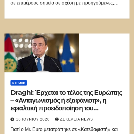
σε επιμέρους σημεία σε σχέση με προηγούμενες,…
ΕΥΡΏΠΗ
Draghi: Έρχεται το τέλος της Ευρώπης
– «Ανταγωνισμός ή εξαφάνιση», η
εφιαλτική προειδοποίηση του
ανθρώπου που έσωσε το ευρώ
16 ΙΟΥΝΊΟΥ 2026
ΔΕΚΈΛΕΙΑ NEWS
Γιατί ο Mr. Euro μετατράπηκε σε «Κατεδαφιστή» και