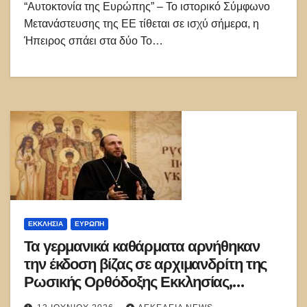
“Αυτοκτονία της Ευρώπης” – Το ιστορικό Σύμφωνο
Μετανάστευσης της ΕΕ τίθεται σε ισχύ σήμερα, η
Ήπειρος σπάει στα δύο Το…
ΕΚΚΛΗΣΊΑ
ΕΥΡΏΠΗ
Τα γερμανικά καθάρματα αρνήθηκαν
την έκδοση βίζας σε αρχιμανδρίτη της
Ρωσικής Ορθόδοξης Εκκλησίας,
αποκαλώντας την «εχθρική