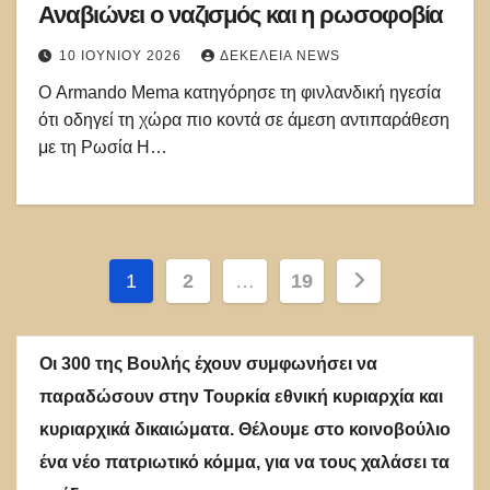
Αναβιώνει ο ναζισμός και η ρωσοφοβία
10 ΙΟΥΝΊΟΥ 2026
ΔΕΚΈΛΕΙΑ NEWS
Ο Armando Mema κατηγόρησε τη φινλανδική ηγεσία
ότι οδηγεί τη χώρα πιο κοντά σε άμεση αντιπαράθεση
με τη Ρωσία Η…
Σελιδοποίηση
1
2
…
19
άρθρων
Οι 300 της Βουλής έχουν συμφωνήσει να
παραδώσουν στην Τουρκία εθνική κυριαρχία και
κυριαρχικά δικαιώματα. Θέλουμε στο κοινοβούλιο
ένα νέο πατριωτικό κόμμα, για να τους χαλάσει τα