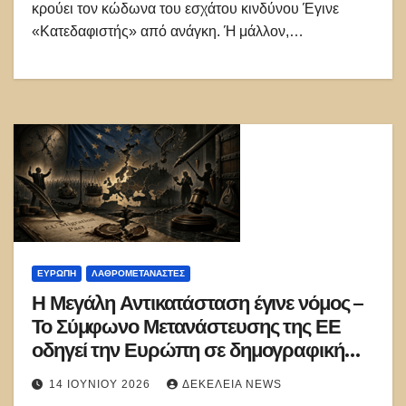
κρούει τον κώδωνα του εσχάτου κινδύνου Έγινε
«Κατεδαφιστής» από ανάγκη. Ή μάλλον,…
ΕΥΡΏΠΗ
ΛΑΘΡΟΜΕΤΑΝΑΣΤΕΣ
Η Μεγάλη Αντικατάσταση έγινε νόμος –
Το Σύμφωνο Μετανάστευσης της ΕΕ
οδηγεί την Ευρώπη σε δημογραφική
αλλαγή και πολιτικό εμφύλιο
14 ΙΟΥΝΊΟΥ 2026
ΔΕΚΈΛΕΙΑ NEWS