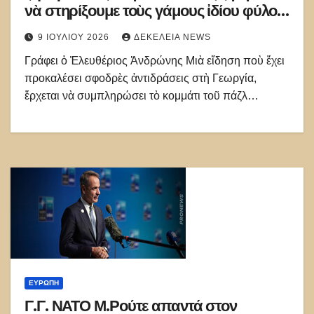
νὰ στηρίξουμε τοὺς γάμους ἰδίου φύλου
καὶ τώρα μᾶς πολεμοῦν ἐπειδὴ λέμε
9 ΙΟΥΛΊΟΥ 2026
ΔΕΚΈΛΕΙΑ NEWS
ὄχι»
Γράφει ὁ Ἐλευθέριος Ἀνδρώνης Μιὰ εἴδηση ποὺ ἔχει
προκαλέσει σφοδρὲς ἀντιδράσεις στὴ Γεωργία,
ἔρχεται νὰ συμπληρώσει τὸ κομμάτι τοῦ πάζλ…
ΕΥΡΏΠΗ
Γ.Γ. ΝΑΤΟ Μ.Ρούτε απαντά στον