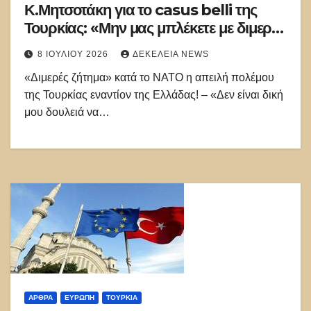
Κ.Μητσοτάκη για το casus belli της
Τουρκίας: «Μην μας μπλέκετε με διμερή
ζητήματα»!
8 ΙΟΥΛΊΟΥ 2026
ΔΕΚΈΛΕΙΑ NEWS
«Διμερές ζήτημα» κατά το ΝΑΤΟ η απειλή πολέμου
της Τουρκίας εναντίον της Ελλάδας! – «Δεν είναι δική
μου δουλειά να…
ΑΡΘΡΑ
ΕΥΡΏΠΗ
ΤΟΥΡΚΊΑ