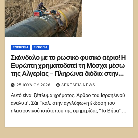
ΕΝΈΡΓΕΙΑ
ΕΥΡΏΠΗ
Σκάνδαλο με το ρωσικό φυσικό αέριο! Η
Ευρώπη χρηματοδοτεί τη Μόσχα μέσω
της Αλγερίας – Πληρώνει διόδια στην
Τουρκία και το αποκαλεί
25 ΙΟΥΛΊΟΥ 2026
ΔΕΚΈΛΕΙΑ NEWS
διαφοροποίηση
Αυτό είναι ξέπλυμα χρήματος. Άρθρο του Ισραηλινού
αναλυτή, Σάι Γκαλ, στην αγγλόφωνη έκδοση του
ηλεκτρονικού ιστότοπου της εφημερίδας “Το Βήμα”.…