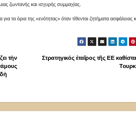
μιας ζωντανής και ισχυρής συμμαχίας.
ια τα όρια της «ενότητας» όταν τίθενται ζητήματα ασφάλειας κ
ει τὴν
Στρατηγικός ἑταῖρος τῆς ΕΕ καθίστα
γάμους
Τουρκ
ιδὴ