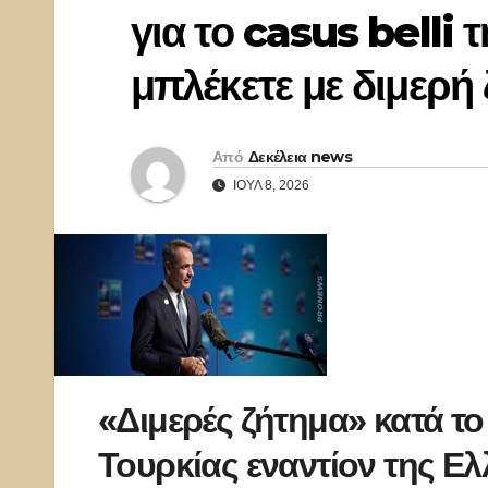
για το casus belli 
μπλέκετε με διμερή
Από
Δεκέλεια news
ΙΟΎΛ 8, 2026
«Διμερές ζήτημα» κατά τ
Τουρκίας εναντίον της Ελλ