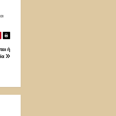
αι
ται ἡ
ία