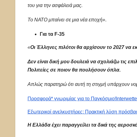
του για την ασφάλειά μας.
Το ΝΑΤΟ μπαίνει σε μια νέα εποχή»
.
Για τα F-35
«
Οι Έλληνες πιλότοι θα αρχίσουν το 2027 να ε
Δεν είναι δική μου δουλειά να σχολιάζω τις ε
Πολιτείες σε ποιον θα πουλήσουν όπλα
.
Απλώς παρατηρώ ότι αυτή τη στιγμή υπάρχουν νομ
Προσφορά* γνωριμίας για το Παγκόσμιο!
Interwett
Εξωτερικοί ανελκυστήρες: Πρακτική λύση πρόσβα
Η Ελλάδα έχει παραγγείλει τα δικά της αεροσκ