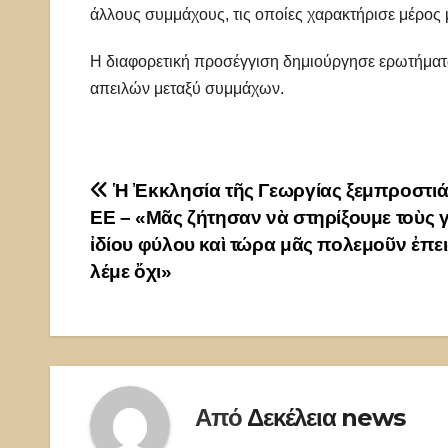
άλλους συμμάχους, τις οποίες χαρακτήρισε μέρος 
Η διαφορετική προσέγγιση δημιούργησε ερωτήματα γ
απειλών μεταξύ συμμάχων.
Πλοήγηση
Ἡ Ἐκκλησία τῆς Γεωργίας ξεμπροστιάζ
ΕΕ – «Μᾶς ζήτησαν νὰ στηρίξουμε τοὺς 
άρθρων
ἰδίου φύλου καὶ τώρα μᾶς πολεμοῦν ἐπε
λέμε ὄχι»
Από
Δεκέλεια news