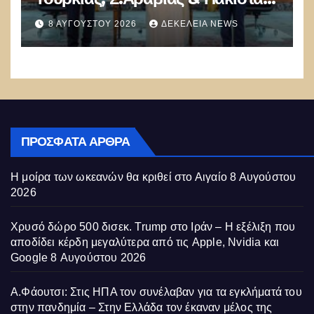
θα πολεμήσουν Ριάντ και
8 ΑΥΓΟΎΣΤΟΥ 2026
ΔΕΚΈΛΕΙΑ NEWS
Ισλαμαμπάντ κατά της Ελλάδας!
ΠΡΌΣΦΑΤΑ ΆΡΘΡΑ
Η μοίρα των ωκεανών θα κριθεί στο Αιγαίο
8 Αυγούστου
2026
Χρυσό δώρο 500 δισεκ. Trump στο Ιράν – Η εξέλιξη που
αποδίδει κέρδη μεγαλύτερα από τις Apple, Nvidia και
Google
8 Αυγούστου 2026
Α.Φάουτσι: Στις ΗΠΑ τον συνέλαβαν για τα εγκλήματά του
στην πανδημία – Στην Ελλάδα τον έκαναν μέλος της