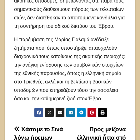
ακριτικές υποδομές, σημειώνοντας ότι, παρά τους
σημαντικούς διαθέσιμους πόρους των τελευταίων
ετών, δεν διατέθηκαν τα απαιτούμενα κονδύλια για
τη συντήρηση του οδικού δικτύου του Έβρου.
Η παρέμβαση της Μαρίας Γιαλαμά ανέδειξε
ζητήματα που, όπως υποστήριξε, απασχολούν
διαχρονικά τους κατοίκους της ακριτικής περιοχής:
την ανάγκη ενίσχυσης των συμβολικών στοιχείων
της εθνικής παρουσίας, όπως η ελληνική σημαία
στο Τριεθνές, αλλά και τη βελτίωση βασικών
υποδομών που επηρεάζουν τόσο την ασφάλεια
όσο και την καθημερινή ζωή στον Έβρο.
Πλοήγηση
Χάσαμε το Σινά
Πρός μείζονα
λόγω ήρεμων
ἑλληνική ἧττα στό