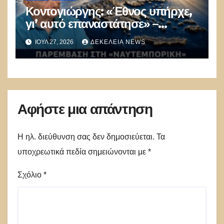
Κοντογιώργης: «Έθνος υπήρχε,
γι’ αυτό επαναστάτησε» –
Καταπέλτης για όσους αρνούνται
ΙΟΎΛ 27, 2026
ΔΕΚΈΛΕΙΑ NEWS
την ελληνική συνέχεια
Αφήστε μια απάντηση
Η ηλ. διεύθυνση σας δεν δημοσιεύεται.
Τα
υποχρεωτικά πεδία σημειώνονται με
*
Σχόλιο
*