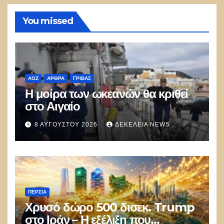
You missed
ΑΟΖ
ΑΡΘΡΑ
ΓΡΊΒΑΣ
Η μοίρα των ωκεανών θα κριθεί
στο Αιγαίο
8 ΑΥΓΟΎΣΤΟΥ 2026
ΔΕΚΈΛΕΙΑ NEWS
ΠΕΡΣΊΑ
Χρυσό δώρο 500 δισεκ. Trump
στο Ιράν – Η εξέλιξη που