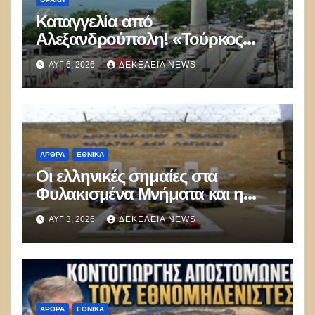
Καταγγελία από
Αλεξανδρούπολη! «Τούρκος
αστυνομικός επέδειξε ταυτότητα
ΑΥΓ 6, 2026
ΔΕΚΈΛΕΙΑ NEWS
και έκανε υποδείξεις σε Έλληνα
πολίτη»
ΑΡΘΡΑ
ΕΘΝΙΚΑ
Οι ελληνικές σημαίες στα
Φυλακισμένα Μνήματα και η
λήθη των δικών μας παιδιών
ΑΥΓ 3, 2026
ΔΕΚΈΛΕΙΑ NEWS
ΑΡΘΡΑ
ΕΘΝΙΚΑ