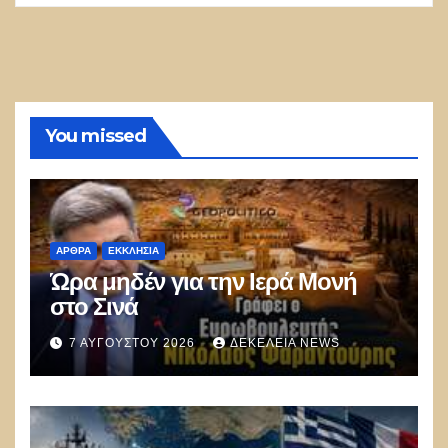
You missed
ΑΡΘΡΑ
ΕΚΚΛΗΣΊΑ
Ώρα μηδέν για την Ιερά Μονή
στο Σινά
7 ΑΥΓΟΎΣΤΟΥ 2026
ΔΕΚΈΛΕΙΑ NEWS