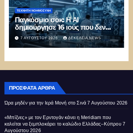
ΤΕΧΝΗΤΉ ΝΟΗΜΟΣΎΝΗ
Παγκόσμιο σοκ: Η ΑΙ
δημιούργησε 16 ιούς που δεν
υπάρχουν στη φύση –
7 ΑΥΓΟΎΣΤΟΥ 2026
ΔΕΚΈΛΕΙΑ NEWS
Συναγερμός: Ο εφιάλτης μόλις
άρχισε
ΠΡΌΣΦΑΤΑ ΆΡΘΡΑ
Ώρα μηδέν για την Ιερά Μονή στο Σινά
7 Αυγούστου 2026
«Μπίζνες» με τον Ερντογάν κάνει η Meridiam που
καλείται να ξεμπλοκάρει το καλώδιο Ελλάδας–Κύπρου
7
Αυγούστου 2026