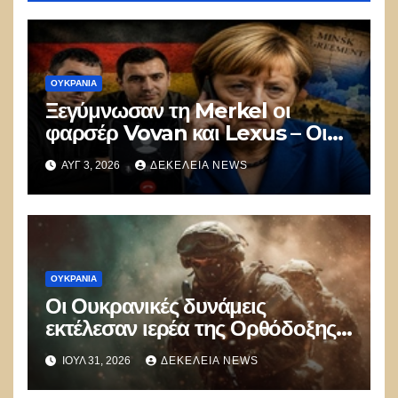
ΟΥΚΡΑΝΊΑ
Ξεγύμνωσαν τη Merkel οι
φαρσέρ Vovan και Lexus – Οι
συμφωνίες του Minsk ήταν
ΑΥΓ 3, 2026
ΔΕΚΈΛΕΙΑ NEWS
απάτη
ΟΥΚΡΑΝΊΑ
Οι Ουκρανικές δυνάμεις
εκτέλεσαν ιερέα της Ορθόδοξης
Ουκρανικής Εκκλησίας που
ΙΟΎΛ 31, 2026
ΔΕΚΈΛΕΙΑ NEWS
αρνήθηκε να πολεμήσει