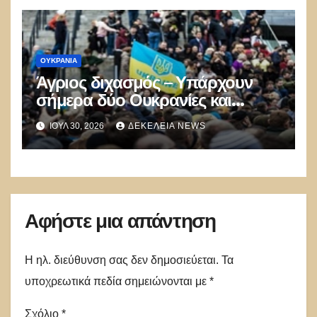
ΟΥΚΡΑΝΊΑ
Άγριος διχασμός – Υπάρχουν
σήμερα δύο Ουκρανίες και
μισούν η μία την άλλη… τυφλά
ΙΟΎΛ 30, 2026
ΔΕΚΈΛΕΙΑ NEWS
Αφήστε μια απάντηση
Η ηλ. διεύθυνση σας δεν δημοσιεύεται.
Τα
υποχρεωτικά πεδία σημειώνονται με
*
Σχόλιο
*