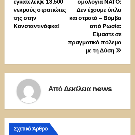
εγκατέλειψε 13.500
ομολογία ΝΑΤΟ:
άρθρων
νεκρούς στρατιώτες
Δεν έχουμε όπλα
της στην
και στρατό – Βόμβα
Κονσταντινόφκα!
από Ρωσία:
Είμαστε σε
πραγματικό πόλεμο
με τη Δύση
Από
Δεκέλεια news
Σχετικό Άρθρο