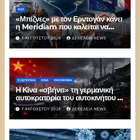
ΑΟΖ
«Μπίζνες» με τον Ερντογάν κάνει
η Meridiam που καλείται να
ξεμπλοκάρει το καλώδιο
7 ΑΥΓΟΎΣΤΟΥ 2026
ΔΕΚΈΛΕΙΑ NEWS
Ελλάδας–Κύπρου
ΕΞΩΤΕΡΙΚΑ
ΚΊΝΑ
ΟΙΚΟΝΟΜΙΑ
Η Κίνα «σβήνει» τη γερμανική
αυτοκρατορία του αυτοκινήτου –
100.000 απολύσεις, λουκέτα και
7 ΑΥΓΟΎΣΤΟΥ 2026
ΔΕΚΈΛΕΙΑ NEWS
πολιτικός πανικός