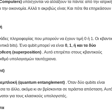
 Computers)
υπόσχονται να αλλάξουν τα πάντα: από την ιατρική
 την οικονομία. Αλλά τι ακριβώς είναι; Και πότε θα επηρεάσουν
χή
άδες πληροφορίας που μπορούν να έχουν τιμή 0 ή 1. Οι κβαντι
ντικά bits). Ένα qubit μπορεί να είναι
0, 1, ή και τα δύο
ρθεση (superposition)
. Αυτό επιτρέπει στους κβαντικούς
αριθμό υπολογισμών ταυτόχρονα.
nt)
ιεμπλοκή (quantum entanglement)
. Όταν δύο qubits είναι
σα το άλλο, ακόμα κι αν βρίσκονται σε τεράστια απόσταση. Αυτ
νατοι για τους κλασικούς υπολογιστές.
ντα