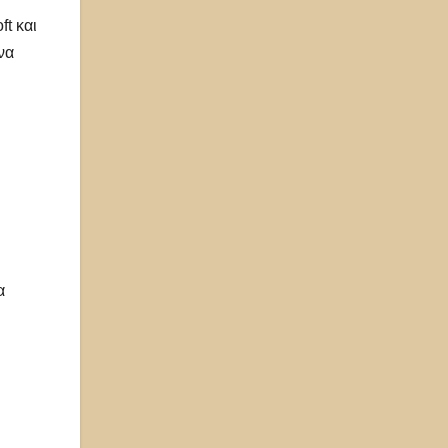
ft και
να
α