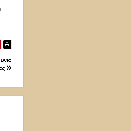
η
ούνιο
μας