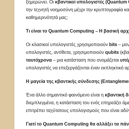
ξημερώνει. Οι
κβαντικοί υπολογιστές (Quantum
την τεχνητή νοημοσύνη μέχρι την κρυπτογραφία και
καθημερινότητά μας;
Τι είναι το Quantum Computing – Η βασική αρ
Οι κλασικοί υπολογιστές χρησιμοποιούν
bits
– μον
υπολογιστές, αντίθετα, χρησιμοποιούν
qubits
(κβα
ταυτόχρονα
– μια κατάσταση που ονομάζεται
υπέ
υπολογιστές να επεξεργάζονται έναν εκπληκτικό 
Η μαγεία της κβαντικής σύνδεσης (Entangleme
Ένα άλλο σημαντικό φαινόμενο είναι η
κβαντική δ
διεμπλεγμένα, η κατάσταση του ενός επηρεάζει άμε
επιτρέπει ταχύτατους υπολογισμούς που είναι αδύ
Γιατί το Quantum Computing θα αλλάξει τα πά