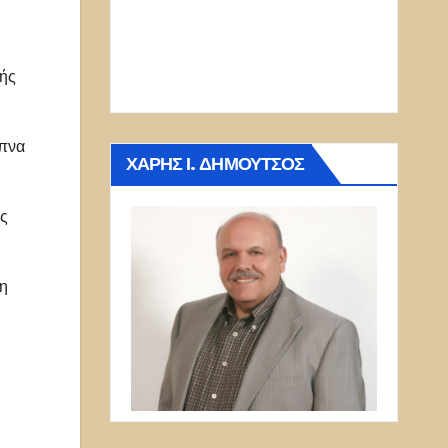
κής
υπνα
ΧΆΡΗΣ Ι. ΔΗΜΟΎΤΣΟΣ
ύς
η