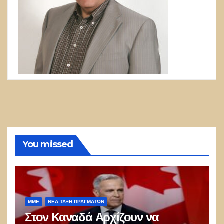
You missed
ΜΜΕ
ΝΈΑ ΤΆΞΗ ΠΡΑΓΜΆΤΩΝ
Στον Καναδά Αρχίζουν να