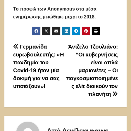
Το προφίλ των Anonymous στα μέσα
ενημέρωσης μειώθηκε μέχρι το 2018.
Πλοήγηση
Γερμανίδα
Άντζελο Τζουλιάνο:
ευρωβουλευτής: «Η
“Οι κυβερνήσεις
άρθρων
πανδημία του
είναι απλά
Covid-19 ήταν μία
μαριονέτες – Οι
δοκιμή για να σας
παγκοσμιοποιημένε
υποτάξουν»!
ς ελίτ διοικούν τον
πλανήτη
Από
Δεκέλεια news