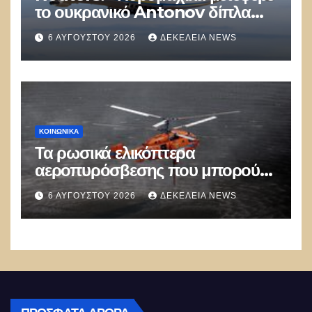
το ουκρανικό Antonov δίπλα
στο οποίο βρέθηκε το drone στη
6 ΑΥΓΟΎΣΤΟΥ 2026
ΔΕΚΈΛΕΙΑ NEWS
Λειψία»
ΚΟΙΝΩΝΙΚΑ
Τα ρωσικά ελικόπτερα
αεροπυρόσβεσης που μπορούν
να ρίχνουν 5 τόνους νερού με 8
6 ΑΥΓΟΎΣΤΟΥ 2026
ΔΕΚΈΛΕΙΑ NEWS
μποφόρ