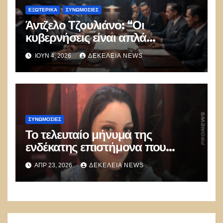
ΕΞΩΤΕΡΙΚΑ
ΣΥΝΩΜΟΣΊΕΣ
Άντζελο Τζουλιάνο: “Οι
κυβερνήσεις είναι απλά
μαριονέτες – Οι
ΙΟΎΝ 4, 2026
ΔΕΚΈΛΕΙΑ NEWS
παγκοσμιοποιημένες ελίτ
διοικούν τον πλανήτη
ΣΥΝΩΜΟΣΊΕΣ
Το τελευταίο μήνυμα της
ενδέκατης επιστήμονα που
βρέθηκε νεκρή: «Αν διαβάσετε
ΑΠΡ 23, 2026
ΔΕΚΈΛΕΙΑ NEWS
ότι αυτοκτόνησα… δεν συνέβη»