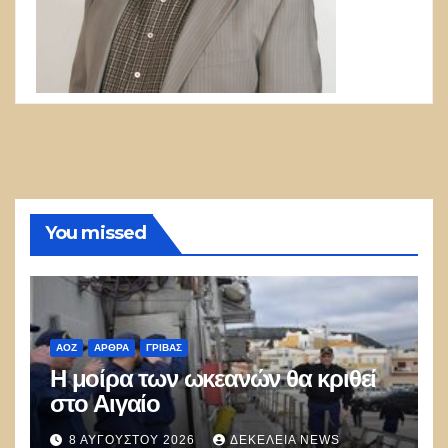
You missed
ΑΟΖ
ΑΡΘΡΑ
ΓΡΊΒΑΣ
Η μοίρα των ωκεανών θα κριθεί
στο Αιγαίο
8 ΑΥΓΟΎΣΤΟΥ 2026
ΔΕΚΈΛΕΙΑ NEWS