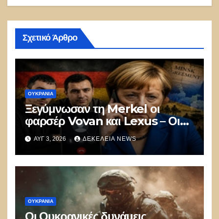
Σχετικό Άρθρο
ΟΥΚΡΑΝΊΑ
Ξεγύμνωσαν τη Merkel οι
φαρσέρ Vovan και Lexus – Οι
συμφωνίες του Minsk ήταν
ΑΥΓ 3, 2026
ΔΕΚΈΛΕΙΑ NEWS
απάτη
ΟΥΚΡΑΝΊΑ
Οι Ουκρανικές δυνάμεις