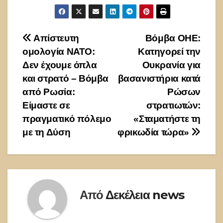
Πλοήγηση
Απίστευτη
Βόμβα ΟΗΕ:
ομολογία ΝΑΤΟ:
Κατηγορεί την
άρθρων
Δεν έχουμε όπλα
Ουκρανία για
και στρατό – Βόμβα
βασανιστήρια κατά
από Ρωσία:
Ρώσων
Είμαστε σε
στρατιωτών:
πραγματικό πόλεμο
«Σταματήστε τη
με τη Δύση
φρικωδία τώρα»
Από
Δεκέλεια news