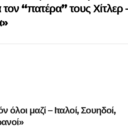
 τον “πατέρα” τους Χίτλερ 
α»
ν όλοι μαζί – Ιταλοί, Σουηδοί,
ρανοί»