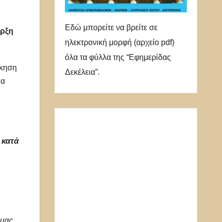
Εδώ μπορείτε να βρείτε σε
αρξη
ηλεκτρονική μορφή (αρχείο pdf)
όλα τα φύλλα της “Εφημερίδας
ίκηση
Δεκέλεια”.
ια
 κατά
 μας