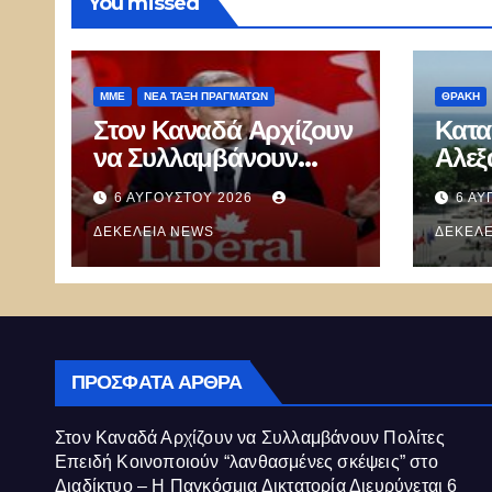
You missed
ΜΜΕ
ΝΈΑ ΤΆΞΗ ΠΡΑΓΜΆΤΩΝ
ΘΡΆΚΗ
Στον Καναδά Αρχίζουν
Κατα
να Συλλαμβάνουν
Αλεξ
Πολίτες Επειδή
«Τού
6 ΑΥΓΟΎΣΤΟΥ 2026
6 ΑΥ
Κοινοποιούν
επέδ
“λανθασμένες σκέψεις”
ΔΕΚΈΛΕΙΑ NEWS
έκαν
ΔΕΚΈΛΕ
στο Διαδίκτυο – Η
Έλλη
Παγκόσμια Δικτατορία
Διευρύνεται
ΠΡΌΣΦΑΤΑ ΆΡΘΡΑ
Στον Καναδά Αρχίζουν να Συλλαμβάνουν Πολίτες
Επειδή Κοινοποιούν “λανθασμένες σκέψεις” στο
Διαδίκτυο – Η Παγκόσμια Δικτατορία Διευρύνεται
6