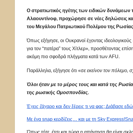
Ο στρατιωτικός ηγέτης των ειδικών δυνάμεων 
Αλαουντίνοφ, προχώρησε σε νέες δηλώσεις κα
του Μεγάλου Πατριωτικού Πολέμου της Ρωσίας
Όπως εξήγησε, οι Ουκρανοί έχοντας ιδεολογικούς 
για τον “πατέρα” τους Χίτλερ», προσθέτοντας επίσ
ακόμη πιο σφοδρά πλήγματα κατά των AFU.
Παράλληλα, εξήγησε ότι «σ
ε εκείνον τον πόλεμο, 
Όλοι ήταν με το μέρος τους και κατά της Ρωσία
της ρωσικής Ομοσπονδίας.
Έχεις ζάχαρο και δεν ξέρεις τι να φας; Διάβασε εδ
Με ένα snap κερδίζεις… και με τη Sky Express!
Sna
Όπως τότε, έτσι και τώρα η απάντηση θα είναι σκ