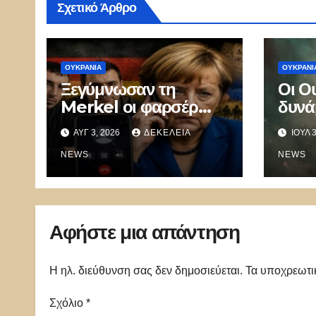
Σχετικό Άρθρο
ΟΥΚΡΑΝΊΑ
ΟΥΚΡΑΝΊ
Ξεγύμνωσαν τη
Οι Ο
Merkel οι φαρσέρ
δυνά
Vovan και Lexus – Οι
ιερέ
ΑΥΓ 3, 2026
ΔΕΚΈΛΕΙΑ
ΙΟΎΛ 
συμφωνίες του Minsk
Ουκρ
ήταν απάτη
NEWS
Εκκλ
NEWS
αρνή
πολε
Αφήστε μια απάντηση
Η ηλ. διεύθυνση σας δεν δημοσιεύεται.
Τα υποχρεωτι
Σχόλιο
*