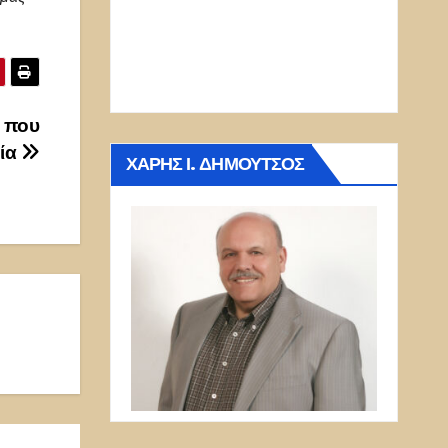
 που
νία
ΧΆΡΗΣ Ι. ΔΗΜΟΎΤΣΟΣ