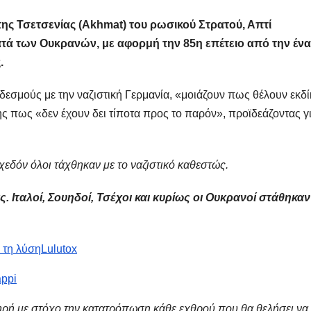
της Τσετσενίας (Akhmat) του ρωσικού Στρατού, Απτί
τά των Ουκρανών, με αφορμή την 85η επέτειο από την έν
.
δεσμούς με την ναζιστική Γερμανία, «μοιάζουν πως θέλουν εκδ
ης πως «δεν έχουν δει τίποτα προς το παρόν», προϊδεάζοντας γ
σχεδόν όλοι τάχθηκαν με το ναζιστικό καθεστώς.
ς. Ιταλοί, Σουηδοί, Τσέχοι και κυρίως οι Ουκρανοί στάθηκαν
ώ τη λύση
Lulutox
ppi
ληρή με στόχο την κατατρόπωση κάθε εχθρού που θα θελήσει να