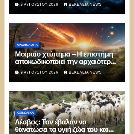
πληρωμών με ψηφιακά
9 ΑΥΓΟΎΣΤΟΥ 2026
ΔΕΚΈΛΕΙΑ NEWS
νομίσματα εκτός δολαρίου για το
εμπόριο
ΑΡΧΑΙΟΛΟΓΊΑ
Μοιραίο χτύπημα – Η επιστήμη
αποκωδικοποιεί την αρχαιότερη
μαζική δολοφονία στην Ιστορία
9 ΑΥΓΟΎΣΤΟΥ 2026
ΔΕΚΈΛΕΙΑ NEWS
ΚΟΙΝΩΝΙΚΑ
Λέσβος: Τον έβαλαν να
θανατώσει τα υγιή ζώα του και