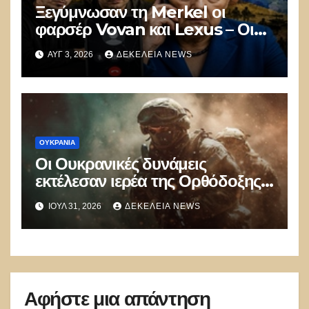
Ξεγύμνωσαν τη Merkel οι
φαρσέρ Vovan και Lexus – Οι
συμφωνίες του Minsk ήταν
ΑΥΓ 3, 2026
ΔΕΚΈΛΕΙΑ NEWS
απάτη
ΟΥΚΡΑΝΊΑ
Οι Ουκρανικές δυνάμεις
εκτέλεσαν ιερέα της Ορθόδοξης
Ουκρανικής Εκκλησίας που
ΙΟΎΛ 31, 2026
ΔΕΚΈΛΕΙΑ NEWS
αρνήθηκε να πολεμήσει
Αφήστε μια απάντηση