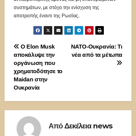
συστημάτων, με στόχο την ενίσχυση της
αποτροπής έναντι της Ρωσίας.
Πλοήγηση
Ο Elon Musk
ΝΑΤΟ-Ουκρανία: Τι
αποκάλυψε την
νέα από τα μέτωπα
άρθρων
οργάνωση που
χρηματοδότησε το
Maidan στην
Ουκρανία
Από
Δεκέλεια news