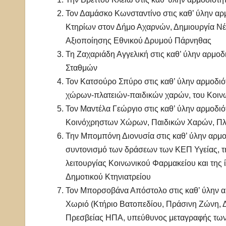
Τον Δαμάσκο Κωνσταντίνο στις καθ’ ύλην α
Κτηρίων στον Δήμο Αχαρνών, Δημιουργία Ν
Αξιοποίησης Εθνικού Δρυμού Πάρνηθας
Τη Ζαχαριάδη Αγγελική στις καθ’ ύλην αρμοδ
Σταθμών
Τον Κατσούρο Σπύρο στις καθ’ ύλην αρμοδιό
χώρων-πλατειών-παιδικών χαρών, του Κοινω
Τον Μαντέλα Γεώργιο στις καθ’ ύλην αρμοδι
Κοινόχρηστων Χώρων, Παιδικών Χαρών, Πλατ
Την Μπομπόνη Διονυσία στις καθ’ ύλην αρμο
συντονισμό των δράσεων των ΚΕΠ Υγείας, τ
λειτουργίας Κοινωνικού Φαρμακείου και τη
Δημοτικού Κτηνιατρείου
Τον Μπορσοβάνα Απόστολο στις καθ’ ύλην α
Χωριό (Κτήριο Βατοπεδίου, Πράσινη Ζώνη, Δ
Πρεσβείας ΗΠΑ, υπεύθυνος μεταγραφής τω