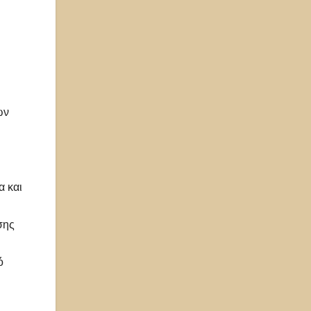
ων
α και
σης
ό