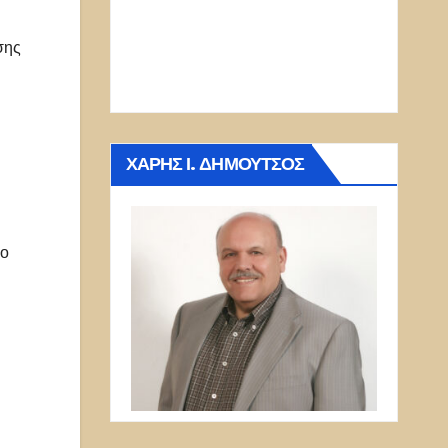
σης
ΧΆΡΗΣ Ι. ΔΗΜΟΎΤΣΟΣ
 ο