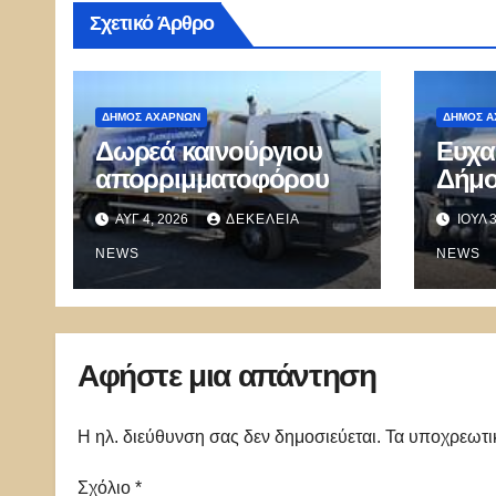
Σχετικό Άρθρο
ΔΉΜΟΣ ΑΧΑΡΝΏΝ
ΔΉΜΟΣ Α
Δωρεά καινούργιου
Ευχα
απορριμματοφόρου
Δήμο
τον 
ΑΥΓ 4, 2026
ΔΕΚΈΛΕΙΑ
ΙΟΎΛ 
δωρε
NEWS
NEWS
Αφήστε μια απάντηση
Η ηλ. διεύθυνση σας δεν δημοσιεύεται.
Τα υποχρεωτι
Σχόλιο
*