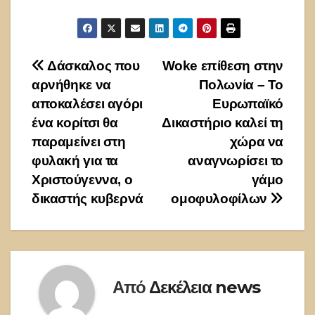
Πλοήγηση
Δάσκαλος που
Woke επίθεση στην
αρνήθηκε να
Πολωνία – Το
άρθρων
αποκαλέσει αγόρι
Ευρωπαϊκό
ένα κορίτσι θα
Δικαστήριο καλεί τη
παραμείνει στη
χώρα να
φυλακή για τα
αναγνωρίσει το
Χριστούγεννα, ο
γάμο
δικαστής κυβερνά
ομοφυλοφίλων
Από
Δεκέλεια news