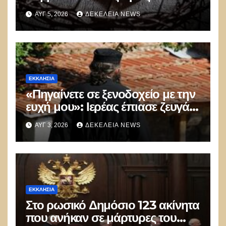
αποφεύγουν τις προσευχές και
ΑΥΓ 5, 2026
ΔΕΚΈΛΕΙΑ NEWS
τις αναφορές στον Θεό
ΕΚΚΛΗΣΊΑ
«Πηγαίνετε σε ξενοδοχείο με την
ευχή μου»: Ιερέας έπιασε ζευγάρι
να ερωτοτροπεί μέσα σε ναό &
ΑΥΓ 3, 2026
ΔΕΚΈΛΕΙΑ NEWS
τους έδωσε 100 ευρώ!
ΕΚΚΛΗΣΊΑ
Στο ρωσικό Δημόσιο 123 ακίνητα
που ανήκαν σε μάρτυρες του