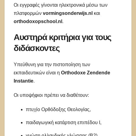
Οι εγγραφές γίνονται ηλεκτρονικά μέσω των
πλατφορμών
vormingsonderwijs.nl
και
orthodoxopschool.nl
.
Αυστηρά κριτήρια για τους
διδάσκοντες
Υπεύθυνη για την πιστοποίηση των
εκπαιδευτικών είναι η
Orthodoxe Zendende
Instantie
.
Οι υποψήφιοι πρέπει να διαθέτουν:
πτυχίο Ορθόδοξης Θεολογίας,
παιδαγωγική κατάρτιση επιπέδου Ι,
γνώση ολλανδικής γλώσσας (Β2),