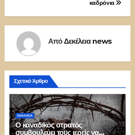
καδρόνια
Από
Δεκέλεια news
Σχετικό Άρθρο
ΕΚΚΛΗΣΊΑ
Ο καναδικός στρατός
συμβουλεύει τους ιερείς να