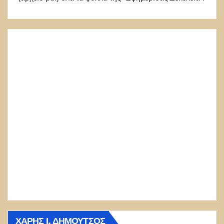
ΧΆΡΗΣ Ι. ΔΗΜΟΎΤΣΟΣ