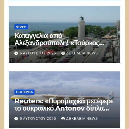
ΘΡΆΚΗ
Καταγγελία από
Αλεξανδρούπολη! «Τούρκος
αστυνομικός επέδειξε ταυτότητα
6 ΑΥΓΟΎΣΤΟΥ 2026
ΔΕΚΈΛΕΙΑ NEWS
και έκανε υποδείξεις σε Έλληνα
πολίτη»
ΕΞΩΤΕΡΙΚΑ
Reuters: «Πυρομαχικά μετέφερε
το ουκρανικό Antonov δίπλα
στο οποίο βρέθηκε το drone στη
6 ΑΥΓΟΎΣΤΟΥ 2026
ΔΕΚΈΛΕΙΑ NEWS
Λειψία»