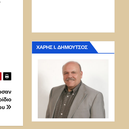
ς
ΧΆΡΗΣ Ι. ΔΗΜΟΎΤΣΟΣ
ωσαν
ρίδιο
ίου