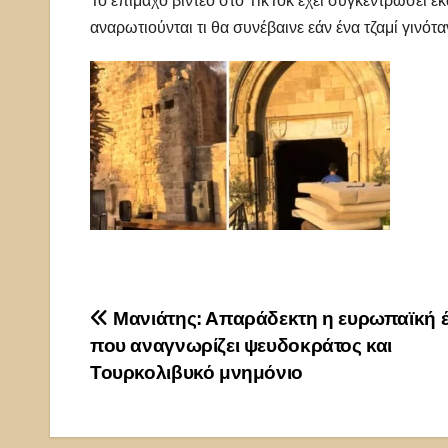
Το επίμαχο βίντεο στο
TikTok
έχει συγκεντρώσει ε
αναρωτιούνται τι θα συνέβαινε εάν ένα τζαμί γινό
Πλοήγηση
Μανιάτης: Απαράδεκτη η ευρωπαϊκή 
που αναγνωρίζει ψευδοκράτος και
άρθρων
Τουρκολιβυκό μνημόνιο