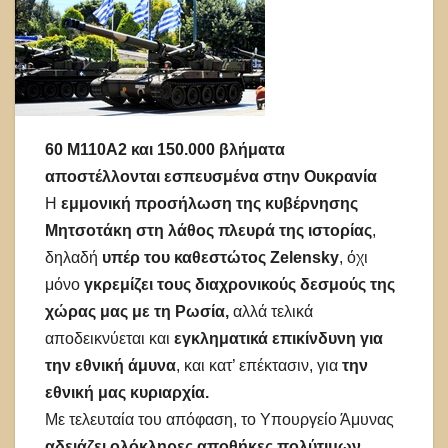
60 M110A2 και 150.000 βλήματα
αποστέλλονται εσπευσμένα στην Ουκρανία
Η
εμμονική προσήλωση της κυβέρνησης
Μητσοτάκη στη λάθος πλευρά της ιστορίας
,
δηλαδή
υπέρ του καθεστώτος Zelensky
, όχι
μόνο
γκρεμίζει τους διαχρονικούς δεσμούς της
χώρας μας με τη Ρωσία,
αλλά τελικά
αποδεικνύεται και
εγκληματικά επικίνδυνη για
την εθνική άμυνα
, και κατ’ επέκτασιν, για
την
εθνική μας κυριαρχία.
Με τελευταία του απόφαση, το Υπουργείο Άμυνας
αδειάζει ολόκληρες αποθήκες πολύτιμων