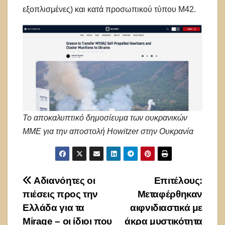
εξοπλισμένες) και κατά προσωπικού τύπου M42.
Το αποκαλυπτικό δημοσίευμα των ουκρανικών
ΜΜΕ για την αποστολή Howitzer στην Ουκρανία
Πλοήγηση
Αδιανόητες οι
Επιτέλους:
πιέσεις προς την
Μεταφέρθηκαν
άρθρων
Ελλάδα για τα
αιφνιδιαστικά με
Mirage – οι ίδιοι που
άκρα μυστικότητα