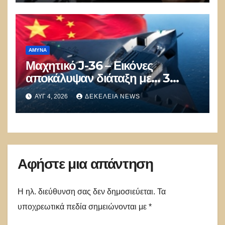
ΚΟΛΠΟ
ΑΜΥΝΑ
Μαχητικό J-36 – Εικόνες
αποκάλυψαν διάταξη με… 3
κινητήρες και σόκαραν τους
ΑΥΓ 4, 2026
ΔΕΚΈΛΕΙΑ NEWS
αντιπάλους της Κίνας
Αφήστε μια απάντηση
Η ηλ. διεύθυνση σας δεν δημοσιεύεται.
Τα
υποχρεωτικά πεδία σημειώνονται με
*