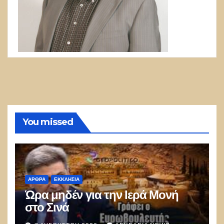
You missed
ΑΡΘΡΑ
ΕΚΚΛΗΣΊΑ
Ώρα μηδέν για την Ιερά Μονή
στο Σινά