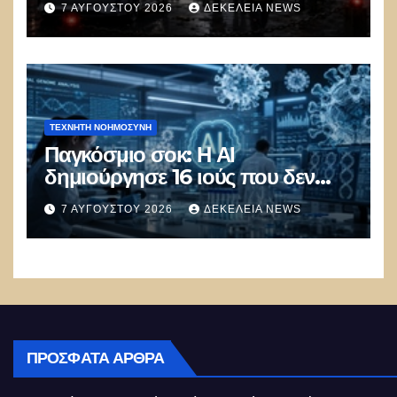
7 ΑΥΓΟΎΣΤΟΥ 2026
ΔΕΚΈΛΕΙΑ NEWS
πολιτικός πανικός
ΤΕΧΝΗΤΉ ΝΟΗΜΟΣΎΝΗ
Παγκόσμιο σοκ: Η ΑΙ
δημιούργησε 16 ιούς που δεν
υπάρχουν στη φύση –
7 ΑΥΓΟΎΣΤΟΥ 2026
ΔΕΚΈΛΕΙΑ NEWS
Συναγερμός: Ο εφιάλτης μόλις
άρχισε
ΠΡΌΣΦΑΤΑ ΆΡΘΡΑ