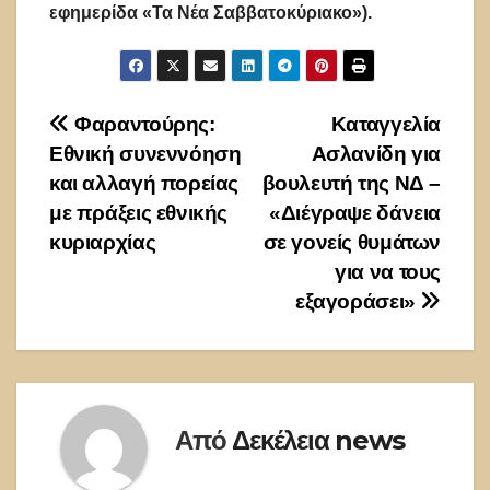
εφημερίδα «Τα Νέα Σαββατοκύριακο»).
Πλοήγηση
Φαραντούρης:
Καταγγελία
Εθνική συνεννόηση
Ασλανίδη για
άρθρων
και αλλαγή πορείας
βουλευτή της ΝΔ –
με πράξεις εθνικής
«Διέγραψε δάνεια
κυριαρχίας
σε γονείς θυμάτων
για να τους
εξαγοράσει»
Από
Δεκέλεια news