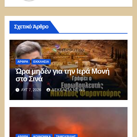
Σχετικό Άρθρο
ΑΡΘΡΑ
ΕΚΚΛΗΣΊΑ
Ώρα μηδέν για την Ιερά Μονή
στο Σινά
ΑΥΓ 7, 2026
ΔΕΚΈΛΕΙΑ NEWS
ΑΡΘΡΑ
ΚΟΙΝΩΝΙΚΑ
ΤΑΜΟΥΡΊΔΗΣ