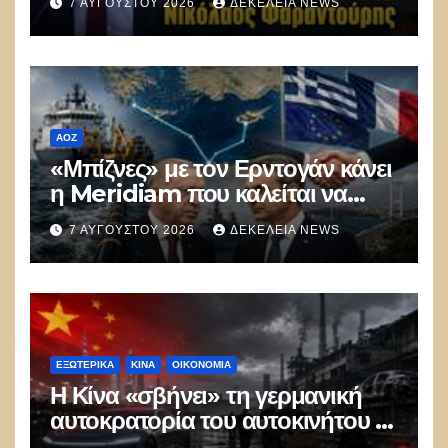
7 ΑΥΓΟΎΣΤΟΥ 2026
ΔΕΚΈΛΕΙΑ NEWS
ΑΟΖ
«Μπίζνες» με τον Ερντογάν κάνει
η Meridiam που καλείται να
ξεμπλοκάρει το καλώδιο
7 ΑΥΓΟΎΣΤΟΥ 2026
ΔΕΚΈΛΕΙΑ NEWS
Ελλάδας–Κύπρου
ΕΞΩΤΕΡΙΚΑ
ΚΊΝΑ
ΟΙΚΟΝΟΜΙΑ
Η Κίνα «σβήνει» τη γερμανική
αυτοκρατορία του αυτοκινήτου –
100.000 απολύσεις, λουκέτα και