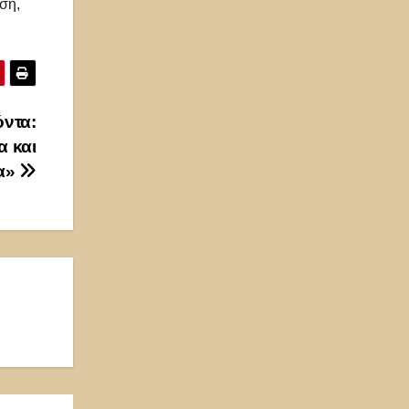
ση,
όντα:
α και
α»