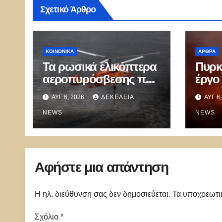
Σχετικό Άρθρο
ΚΟΙΝΩΝΙΚΑ
ΑΡΘΡΑ
Τα ρωσικά ελικόπτερα
Πυρκ
αεροπυρόσβεσης που
έργο 
μπορούν να ρίχνουν 5
ΑΥΓ 6, 2026
ΔΕΚΈΛΕΙΑ
ΑΥΓ 6
τόνους νερού με 8
μποφόρ
NEWS
NEWS
Αφήστε μια απάντηση
Η ηλ. διεύθυνση σας δεν δημοσιεύεται.
Τα υποχρεωτι
Σχόλιο
*