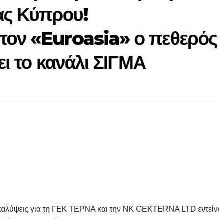
ας Κύπρου!
τον «Euroasia» ο πεθερός
ει το κανάλι ΣΙΓΜΑ
οκαλύψεις για τη ΓΕΚ ΤΕΡΝΑ και την NK GEKTERNA LTD εντείν