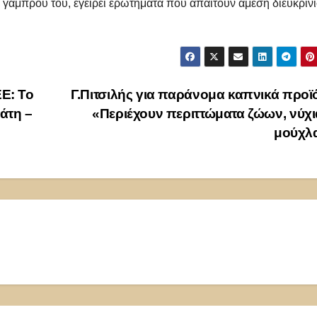
υ γαμπρού του, εγείρει ερωτήματα που απαιτούν άμεση διευκρίνι
Ε: Το
Γ.Πιτσιλής για παράνομα καπνικά προϊ
άτη –
«Περιέχουν περιττώματα ζώων, νύχι
μούχλ