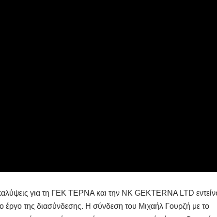
οκαλύψεις για τη ΓΕΚ ΤΕΡΝΑ και την NK GEKTERNA LTD εντείν
 στο έργο της διασύνδεσης. Η σύνδεση του Μιχαήλ Γουρζή με το