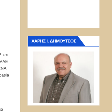
ΧΆΡΗΣ Ι. ΔΗΜΟΎΤΣΟΣ
 και
Σ ΜΑΕ
ERNA
oasia
ιο