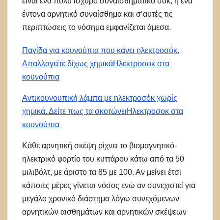
είναι ένα πολύ ισχυρό συναισθηματικό σοκ, ή ένα
έντονα αρνητικό συναίσθημα και σ’αυτές τις
περιπτώσεις το νόσημα εμφανίζεται άμεσα.
Παγίδα για κουνούπια που κάνει ηλεκτροσόκ.
Απαλλαγείτε δίχως χημικά
Hλεκτροσοκ στα
κουνούπια
Αντικουνουπική λάμπα με ηλεκτροσόκ χωρίς
χημικά. Δείτε πως τα σκοτώνει
Hλεκτροσοκ στα
κουνούπια
Κάθε αρνητική σκέψη ρίχνει το βιομαγνητικό-
ηλεκτρικό φορτίο του κυττάρου κάτω από τα 50
μιλιβόλτ, με άριστο τα 85 με 100. Αν μείνει έτσι
κάποιες μέρες γίνεται νόσος ενώ αν συνεχιστεί για
μεγάλο χρονικό διάστημα λόγω συνεχόμενων
αρνητικών αισθημάτων και αρνητικών σκέψεων