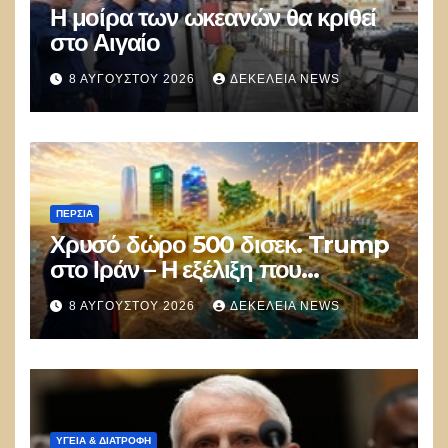
Η μοίρα των ωκεανών θα κριθεί
στο Αιγαίο
8 ΑΥΓΟΎΣΤΟΥ 2026
ΔΕΚΈΛΕΙΑ NEWS
ΠΕΡΣΊΑ
Χρυσό δώρο 500 δισεκ. Trump
στο Ιράν – Η εξέλιξη που
αποδίδει κέρδη μεγαλύτερα από
8 ΑΥΓΟΎΣΤΟΥ 2026
ΔΕΚΈΛΕΙΑ NEWS
τις Apple, Nvidia και Google
ΥΓΕΙΑ & ΔΙΑΤΡΟΦΗ