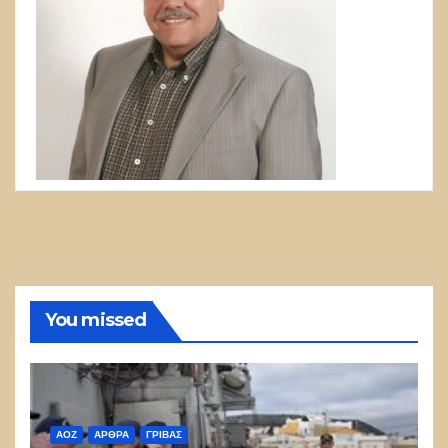
You missed
ΑΟΖ
ΑΡΘΡΑ
ΓΡΊΒΑΣ