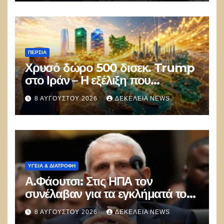
ΠΕΡΣΊΑ
Χρυσό δώρο 500 δισεκ. Trump
στο Ιράν – Η εξέλιξη που
αποδίδει κέρδη μεγαλύτερα από
8 ΑΥΓΟΎΣΤΟΥ 2026
ΔΕΚΈΛΕΙΑ NEWS
τις Apple, Nvidia και Google
ΥΓΕΙΑ & ΔΙΑΤΡΟΦΗ
Α.Φάουτσι: Στις ΗΠΑ τον
συνέλαβαν για τα εγκλήματά του
στην πανδημία – Στην Ελλάδα
8 ΑΥΓΟΎΣΤΟΥ 2026
ΔΕΚΈΛΕΙΑ NEWS
τον έκαναν μέλος της Ακαδημίας