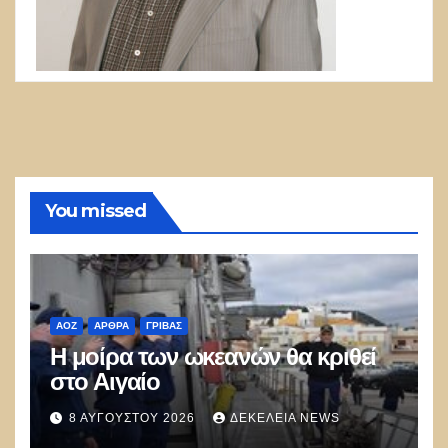
You missed
ΑΟΖ
ΑΡΘΡΑ
ΓΡΊΒΑΣ
Η μοίρα των ωκεανών θα κριθεί
στο Αιγαίο
8 ΑΥΓΟΎΣΤΟΥ 2026
ΔΕΚΈΛΕΙΑ NEWS