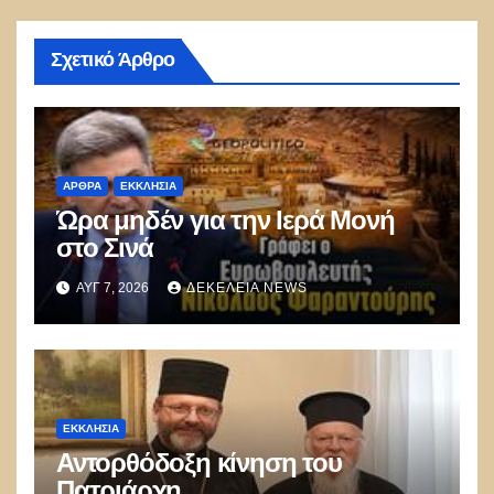
Σχετικό Άρθρο
ΑΡΘΡΑ
ΕΚΚΛΗΣΊΑ
Ώρα μηδέν για την Ιερά Μονή
στο Σινά
ΑΥΓ 7, 2026
ΔΕΚΈΛΕΙΑ NEWS
ΕΚΚΛΗΣΊΑ
Αντορθόδοξη κίνηση του
Πατριάρχη