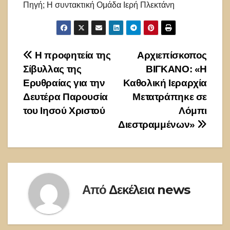
Πηγή; Η συντακτική Ομάδα Ιερή Πλεκτάνη
Πλοήγηση
Η προφητεία της
Αρχιεπίσκοπος
Σίβυλλας της
ΒΙΓΚΑΝΟ: «Η
άρθρων
Ερυθραίας για την
Καθολική Ιεραρχία
Δευτέρα Παρουσία
Μετατράπηκε σε
του Ιησού Χριστού
Λόμπι
Διεστραμμένων»
Από
Δεκέλεια news