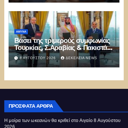
Αθηνών!
ΑΜΥΝΑ
Βάσει της τριμερούς συμφωνίας
Τουρκίας, Σ.Αραβίας & Πακιστάν
θα πολεμήσουν Ριάντ και
8 ΑΥΓΟΎΣΤΟΥ 2026
ΔΕΚΈΛΕΙΑ NEWS
Ισλαμαμπάντ κατά της Ελλάδας!
ΠΡΌΣΦΑΤΑ ΆΡΘΡΑ
Η μοίρα των ωκεανών θα κριθεί στο Αιγαίο
8 Αυγούστου
2026