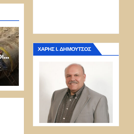
ΧΆΡΗΣ Ι. ΔΗΜΟΎΤΣΟΣ
ιο!
Α
ει
ία