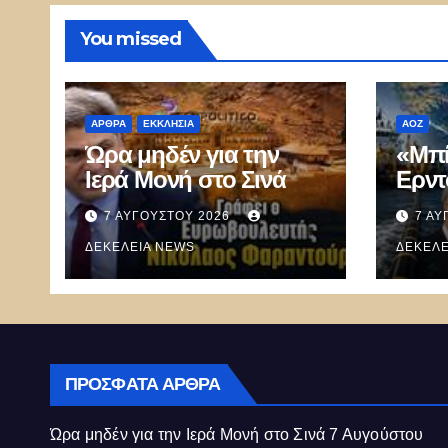
You missed
ΑΡΘΡΑ
ΕΚΚΛΗΣΊΑ
ΑΟΖ
Ώρα μηδέν για την
«Μπί
Ιερά Μονή στο Σινά
Ερντ
Mer
7 ΑΥΓΟΎΣΤΟΥ 2026
7 ΑΥ
καλεί
ΔΕΚΈΛΕΙΑ NEWS
ξεμπ
ΔΕΚΈΛΕ
καλώ
Κύπ
ΠΡΌΣΦΑΤΑ ΆΡΘΡΑ
Ώρα μηδέν για την Ιερά Μονή στο Σινά
7 Αυγούστου