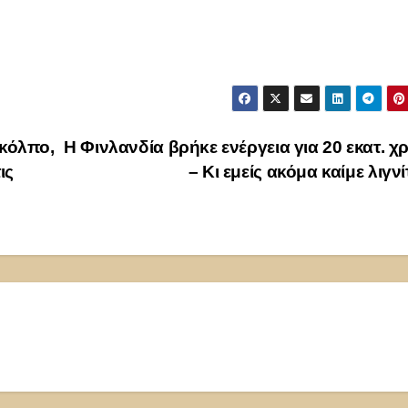
 κόλπο,
Η Φινλανδία βρήκε ενέργεια για 20 εκατ. χ
ις
– Κι εμείς ακόμα καίμε λιγν