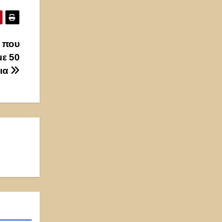
 που
με 50
ια