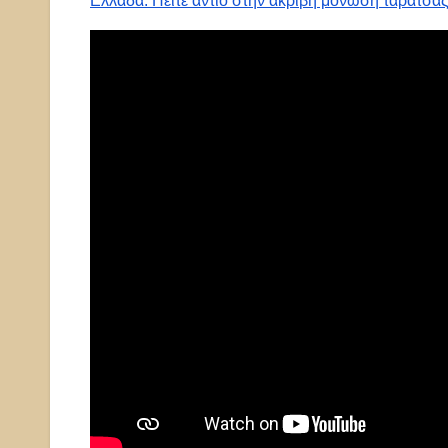
Ελλάδα: Πείτε αντίο στην ακριβή μόνωση ταράτσας 