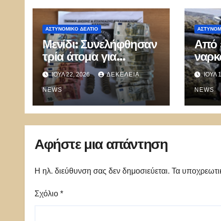
ΑΣΤΥΝΟΜΙΚΌ ΔΕΛΤΊΟ
ΑΣΤΥΝΟΜ
Μενίδι: Συνελήφθησαν
Από 
τρία άτομα για
ναρκ
διακίνηση ναρκωτικών
η ΕΛ
ΙΟΎΛ 22, 2026
ΔΕΚΈΛΕΙΑ
ΙΟΎΛ 
ευρύ
NEWS
διακ
NEWS
και 
Αφήστε μια απάντηση
Η ηλ. διεύθυνση σας δεν δημοσιεύεται.
Τα υποχρεωτι
Σχόλιο
*