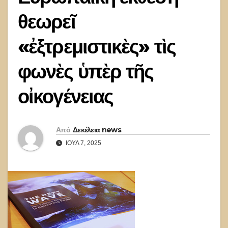
θεωρεῖ
«ἐξτρεμιστικὲς» τὶς
φωνὲς ὑπὲρ τῆς
οἰκογένειας
Από
Δεκέλεια news
ΙΟΎΛ 7, 2025