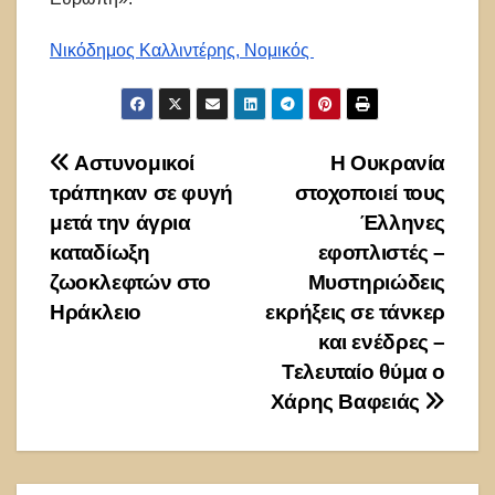
Νικόδημος Καλλιντέρης, Νομικός
Πλοήγηση
Αστυνομικοί
Η Ουκρανία
τράπηκαν σε φυγή
στοχοποιεί τους
άρθρων
μετά την άγρια
Έλληνες
καταδίωξη
εφοπλιστές –
ζωοκλεφτών στο
Μυστηριώδεις
Ηράκλειο
εκρήξεις σε τάνκερ
και ενέδρες –
Τελευταίο θύμα ο
Χάρης Βαφειάς