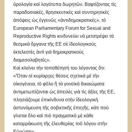
ὁρολογία καὶ λογότυπα δωρητῶν. Βαφτίζοντας τὶς
παραδοσιακές, θρησκευτικὲς καὶ συντηρητικὲς
ἀπόψεις ὡς ἐγγενῶς «ἀντιδημοκρατικές», τὸ
European Parliamentary Forum for Sexual and
Reproductive Rights κινδυνεύει νὰ μετατρέψει τὰ
θεσμικὰ ὄργανα τῆς ΕΕ σὲ ἰδεολογικοὺς
ἐκτελεστὲς ἀντὶ γιὰ δημοκρατικοὺς
διαμεσολαβητές».
Καὶ κλείνει τὴν τοποθέτησή του λέγοντας ὅτι:
«Ὅταν οἱ κυρίαρχες θέσεις σχετικὰ μὲ τὴν
οἰκογένεια, τὸ φῦλο ἢ τὰ γονεϊκὰ δικαιώματα
ἀντιμετωπίζονται ὡς ἀπειλὲς γιὰ τὶς ἀξίες τῆς ΕΕ,
πλησιάζουμε ἐπικίνδυνα στὴν ἰδεολογικὴ
ἀστυνόμευση τῆς σοβιετικῆς ἐποχῆς, κάτι ποὺ
γίνεται ὅλο καὶ πιὸ πραγματικὸ μὲ κάθε
καταρράκωση τῆς ἐλευθερίας τοῦ λόγου στὴν
Εὐρώπη».