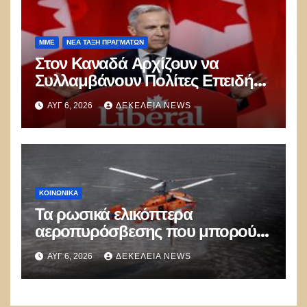
ΜΜΕ
ΝΈΑ ΤΆΞΗ ΠΡΑΓΜΆΤΩΝ
Στον Καναδά Αρχίζουν να
Συλλαμβάνουν Πολίτες Επειδή
Κοινοποιούν “λανθασμένες
ΑΥΓ 6, 2026
ΔΕΚΈΛΕΙΑ NEWS
σκέψεις” στο Διαδίκτυο – Η
Παγκόσμια Δικτατορία
Διευρύνεται
ΚΟΙΝΩΝΙΚΑ
Τα ρωσικά ελικόπτερα
αεροπυρόσβεσης που μπορούν
να ρίχνουν 5 τόνους νερού με 8
ΑΥΓ 6, 2026
ΔΕΚΈΛΕΙΑ NEWS
μποφόρ