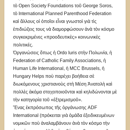
τὸ Open Society Foundations τοῦ George Soros,
τὸ International Planned Parenthood Federation
καὶ ἄλλους οἱ ὁποῖοι εἶναι γνωστοὶ γιὰ τὶς
ἐπιδιώξεις τους νὰ διαμορφώσουν ἀνὰ τὸν κόσμο
συγκεκριμένες «προοδευτικὲς» κοινωνικὲς
πολιτικές.
Ὀργανώσεις ὅπως ἡ Ordo Iuris στὴν Πολωνία, ἡ
Federation of Catholic Family Associations, ἡ
Human Life International, ἡ MCC Brussels, ἡ
Hungary Helps ποὺ παρέχει βοήθεια σὲ
διωκόμενους χριστιανοὺς στὴ Μέση Ἀνατολὴ καὶ
πολλὲς ἀκόμα στοχοποιοῦνται καὶ κηλιδώνονται μὲ
τὴν κατηγορία τοῦ «ἐξτρεμισμοῦ».
Ἕνας ἐκπρόσωπος τῆς ὀργάνωσης ADF
International (πρόκειται γιὰ ὁμάδα ἐξειδικευμένων
νομικῶν ποὺ ἀναλαμβάνουν ἀνὰ τὸν κόσμο τὴν