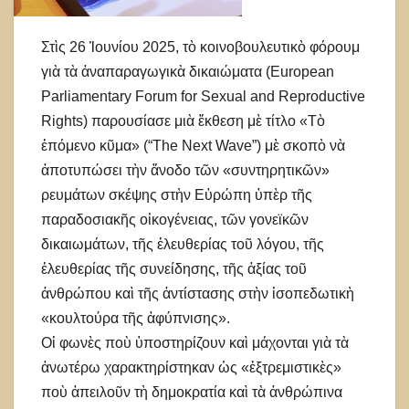
Στὶς 26 Ἰουνίου 2025, τὸ κοινοβουλευτικὸ φόρουμ
γιὰ τὰ ἀναπαραγωγικὰ δικαιώματα (European
Parliamentary Forum for Sexual and Reproductive
Rights) παρουσίασε μιὰ ἔκθεση μὲ τίτλο «Τὸ
ἑπόμενο κῦμα» (“The Next Wave”) μὲ σκοπὸ νὰ
ἀποτυπώσει τὴν ἄνοδο τῶν «συντηρητικῶν»
ρευμάτων σκέψης στὴν Εὐρώπη ὑπὲρ τῆς
παραδοσιακῆς οἰκογένειας, τῶν γονεϊκῶν
δικαιωμάτων, τῆς ἐλευθερίας τοῦ λόγου, τῆς
ἐλευθερίας τῆς συνείδησης, τῆς ἀξίας τοῦ
ἀνθρώπου καὶ τῆς ἀντίστασης στὴν ἰσοπεδωτικὴ
«κουλτούρα τῆς ἀφύπνισης».
Οἱ φωνὲς ποὺ ὑποστηρίζουν καὶ μάχονται γιὰ τὰ
ἀνωτέρω χαρακτηρίστηκαν ὡς «ἐξτρεμιστικὲς»
ποὺ ἀπειλοῦν τὴ δημοκρατία καὶ τὰ ἀνθρώπινα