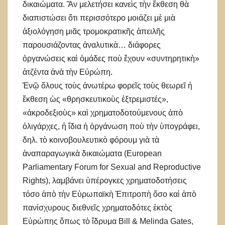
δικαιώματα. Ἂν μελετήσει κανεὶς τὴν ἔκθεση θὰ
διαπιστώσει ὅτι περισσότερο μοιάζει μὲ μιὰ
ἀξιολόγηση μιᾶς τρομοκρατικῆς ἀπειλῆς
παρουσιάζοντας ἀναλυτικὰ…
διάφορες
ὀργανώσεις καὶ ὁμάδες ποὺ ἔχουν «συντηρητικὴ»
ἀτζέντα ἀνὰ τὴν Εὐρώπη.
Ἐνῷ ὅλους τοὺς ἀνωτέρω φορεῖς τοὺς θεωρεῖ ἡ
ἔκθεση ὡς «θρησκευτικοὺς ἐξτρεμιστές»,
«ἀκροδεξιοὺς» καὶ χρηματοδοτούμενους ἀπὸ
ὀλιγάρχες, ἡ ἴδια ἡ ὀργάνωση ποὺ τὴν ὑπογράφει,
δηλ. τὸ κοινοβουλευτικὸ φόρουμ γιὰ τὰ
ἀναπαραγωγικὰ δικαιώματα (European
Parliamentary Forum for Sexual and Reproductive
Rights), λαμβάνει ὑπέρογκες χρηματοδοτήσεις
τόσο ἀπὸ τὴν Εὐρωπαϊκὴ Ἐπιτροπὴ ὅσο καὶ ἀπὸ
πανίσχυρους διεθνεῖς χρηματοδότες ἐκτὸς
Εὐρώπης ὅπως τὸ ἵδρυμα Bill & Melinda Gates,