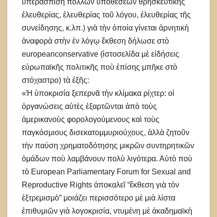
ὑπεράσπιση πολλῶν ὑποθέσεων θρησκευτικῆς
ἐλευθερίας, ἐλευθερίας τοῦ λόγου, ἐλευθερίας τῆς
συνείδησης, κ.λπ.) γιὰ τὴν ὁποία γίνεται ἀρνητικὴ
ἀναφορὰ στὴν ἐν λόγῳ ἔκθεση δήλωσε στὸ
europeanconservative (ἱστοσελίδα μὲ εἰδήσεις
εὐρωπαϊκῆς πολιτικῆς ποὺ ἐπίσης μπῆκε στὸ
στόχαστρο) τὰ ἑξῆς:
«Ἡ ὑποκρισία ξεπερνᾶ τὴν κλίμακα ρίχτερ: οἱ
ὀργανώσεις αὐτὲς ἐξαρτῶνται ἀπὸ τοὺς
ἀμερικανοὺς φορολογούμενους καὶ τοὺς
παγκόσμιους δισεκατομμυριούχους, ἀλλὰ ζητοῦν
τὴν παύση χρηματοδότησης μικρῶν συντηρητικῶν
ὁμάδων ποὺ λαμβάνουν πολὺ λιγότερα. Αὐτὸ ποὺ
τὸ European Parliamentary Forum for Sexual and
Reproductive Rights ἀποκαλεῖ “ἔκθεση γιὰ τὸν
ἐξτρεμισμὸ” μοιάζει περισσότερο μὲ μιὰ λίστα
ἐπιθυμιῶν γιὰ λογοκρισία, ντυμένη μὲ ἀκαδημαϊκὴ