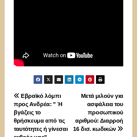
Πλοήγηση
Εβραϊκό λόμπι
Μετά μιλούν για
προς Ανδρέα: ” Ή
ασφάλεια του
άρθρων
βγάζεις το
προσωπικού
θρήσκευμα από τις
αριθμού: Διαρροή
ταυτότητες ή γίνεσαι
16 δισ. κωδικών