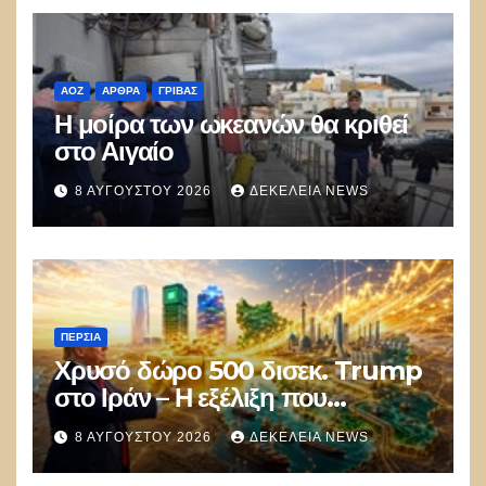
ΑΟΖ
ΑΡΘΡΑ
ΓΡΊΒΑΣ
Η μοίρα των ωκεανών θα κριθεί
στο Αιγαίο
8 ΑΥΓΟΎΣΤΟΥ 2026
ΔΕΚΈΛΕΙΑ NEWS
ΠΕΡΣΊΑ
Χρυσό δώρο 500 δισεκ. Trump
στο Ιράν – Η εξέλιξη που
αποδίδει κέρδη μεγαλύτερα από
8 ΑΥΓΟΎΣΤΟΥ 2026
ΔΕΚΈΛΕΙΑ NEWS
τις Apple, Nvidia και Google