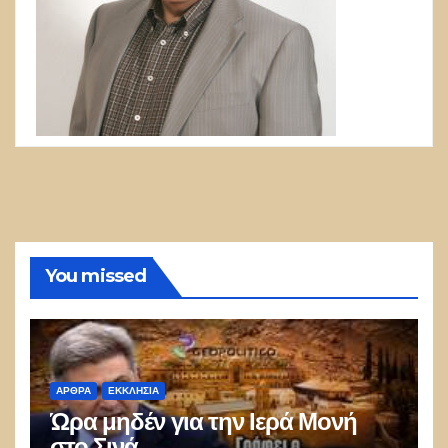
You missed
ΑΡΘΡΑ
ΕΚΚΛΗΣΊΑ
Ώρα μηδέν για την Ιερά Μονή
στο Σινά