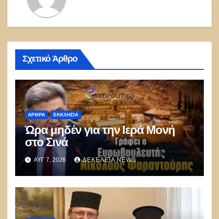
Σχετικό Άρθρο
ΑΡΘΡΑ
ΕΚΚΛΗΣΊΑ
Ώρα μηδέν για την Ιερά Μονή
στο Σινά
ΑΥΓ 7, 2026
ΔΕΚΈΛΕΙΑ NEWS