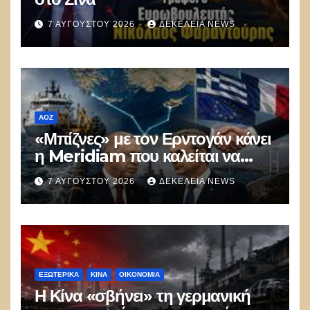
7 ΑΥΓΟΎΣΤΟΥ 2026
ΔΕΚΈΛΕΙΑ NEWS
ΑΟΖ
«Μπίζνες» με τον Ερντογάν κάνει
η Meridiam που καλείται να
ξεμπλοκάρει το καλώδιο
7 ΑΥΓΟΎΣΤΟΥ 2026
ΔΕΚΈΛΕΙΑ NEWS
Ελλάδας–Κύπρου
ΕΞΩΤΕΡΙΚΑ
ΚΊΝΑ
ΟΙΚΟΝΟΜΙΑ
Η Κίνα «σβήνει» τη γερμανική