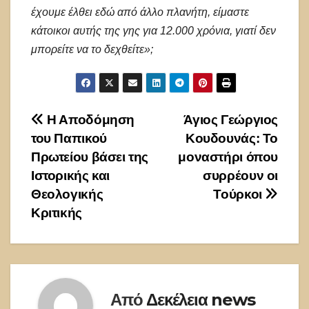
έχουμε έλθει εδώ από άλλο πλανήτη, είμαστε
κάτοικοι αυτής της γης για 12.000 χρόνια, γιατί δεν
μπορείτε να το δεχθείτε»;
Πλοήγηση
Η Αποδόμηση
Άγιος Γεώργιος
του Παπικού
Κουδουνάς: Το
άρθρων
Πρωτείου βάσει της
μοναστήρι όπου
Ιστορικής και
συρρέουν οι
Θεολογικής
Τούρκοι
Κριτικής
Από
Δεκέλεια news