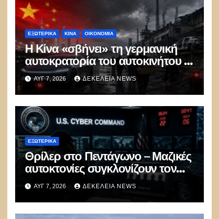
ΕΞΩΤΕΡΙΚΑ
ΚΊΝΑ
ΟΙΚΟΝΟΜΙΑ
Η Κίνα «σβήνει» τη γερμανική
αυτοκρατορία του αυτοκινήτου –
100.000 απολύσεις, λουκέτα και
ΑΥΓ 7, 2026
ΔΕΚΈΛΕΙΑ NEWS
πολιτικός πανικός
ΕΞΩΤΕΡΙΚΑ
Θρίλερ στο Πεντάγωνο – Μαζικές
αυτοκτονίες συγκλονίζουν τον
μυστικό στρατό
ΑΥΓ 7, 2026
ΔΕΚΈΛΕΙΑ NEWS
κυβερνοπολέμου των ΗΠΑ