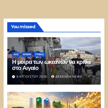
You missed
ΑΟΖ
ΑΡΘΡΑ
ΓΡΊΒΑΣ
Η μοίρα των ωκεανών θα κριθεί
στο Αιγαίο
8 ΑΥΓΟΎΣΤΟΥ 2026
ΔΕΚΈΛΕΙΑ NEWS