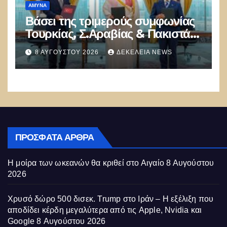
ΑΜΥΝΑ
Βάσει της τριμερούς συμφωνίας
Τουρκίας, Σ.Αραβίας & Πακιστάν
θα πολεμήσουν Ριάντ και
8 ΑΥΓΟΎΣΤΟΥ 2026
ΔΕΚΈΛΕΙΑ NEWS
Ισλαμαμπάντ κατά της Ελλάδας!
ΠΡΌΣΦΑΤΑ ΆΡΘΡΑ
Η μοίρα των ωκεανών θα κριθεί στο Αιγαίο
8 Αυγούστου
2026
Χρυσό δώρο 500 δισεκ. Trump στο Ιράν – Η εξέλιξη που
αποδίδει κέρδη μεγαλύτερα από τις Apple, Nvidia και
Google
8 Αυγούστου 2026