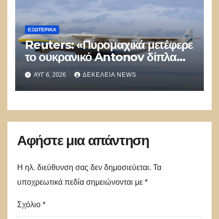
ΕΞΩΤΕΡΙΚΑ
Reuters: «Πυρομαχικά μετέφερε
το ουκρανικό Antonov δίπλα
στο οποίο βρέθηκε το drone στη
ΑΥΓ 6, 2026
ΔΕΚΈΛΕΙΑ NEWS
Λειψία»
Αφήστε μια απάντηση
Η ηλ. διεύθυνση σας δεν δημοσιεύεται.
Τα
υποχρεωτικά πεδία σημειώνονται με
*
Σχόλιο
*