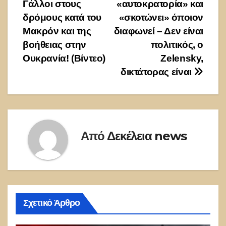
άρθρων
Γάλλοι στους
«αυτοκρατορία» και
δρόμους κατά του
«σκοτώνει» όποιον
Μακρόν και της
διαφωνεί – Δεν είναι
βοήθειας στην
πολιτικός, ο
Ουκρανία! (Βίντεο)
Zelensky,
δικτάτορας είναι
Από
Δεκέλεια news
Σχετικό Άρθρο