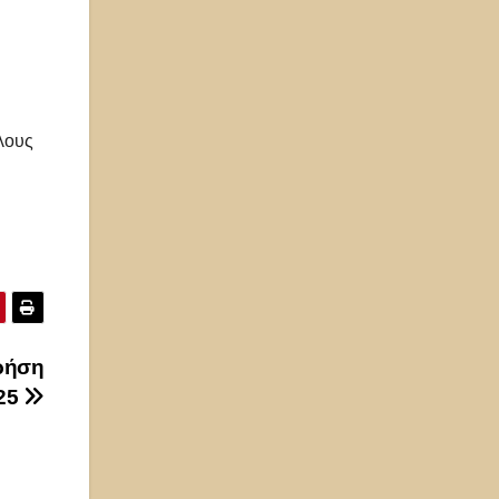
λλους
ρήση
025