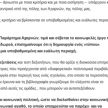
 άγνωστο με ποια κριτήρια και με ποια εισήγηση – υπάρχουν 
κεντρικό ιστό της πόλης των Αχαρνών, της πόλης μας.
ς κριτήριο να βρίσκονται σε υποβαθμισμένες και ευάλωτες περι
 Παράρτημα Αχαρνών
,
τιμά και σέβεται το κοινωφελές έργο
 δωρεά, επισημαίνουμε ότι η δημιουργία ενός «τύπου»
 μια υποβαθμισμένη και ευάλωτη περιοχή.
εξετάσεις
και τεστ δεξιοτήτων, που θα ορίζει η διοικούσα επιτρ
τριες που προέρχονται από «διαφορετικά» πολιτισμικά περιβά
υργία στην περιοχή τους ενός σχολείου, στο οποίο τα περισσότ
έρευνα και τη βιβλιογραφία γνωρίζουμε ότι ελάχιστο είναι το
πό αυτές τις ομάδες , που μπορούν να ανταπεξέλθουν.
ναι κοινωνική πολιτική, ώστε να διολισθαίνει στην κοινωνικ
οινωνικό αγαθό, το οποίο υποχρεούται να παρέχει και να