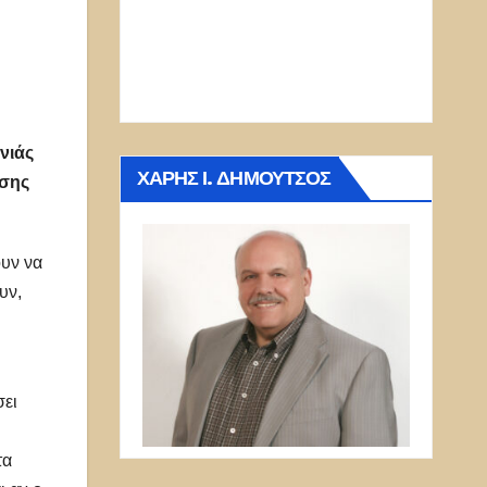
νιάς
ΧΆΡΗΣ Ι. ΔΗΜΟΎΤΣΟΣ
ίσης
ουν να
ουν,
σει
τα