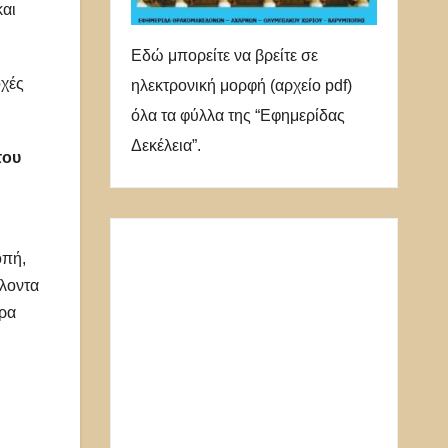
και
Εδώ μπορείτε να βρείτε σε
οχές
ηλεκτρονική μορφή (αρχείο pdf)
όλα τα φύλλα της “Εφημερίδας
Δεκέλεια”.
 του
οπή,
λλοντα
ερα
ή