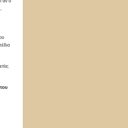
ι αν ο
,
ου
πέδιο
τία;
 του