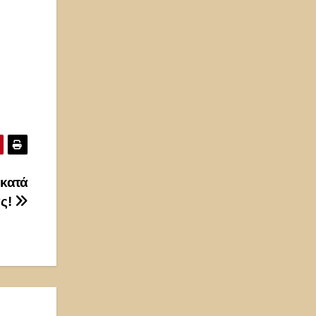
 κατά
ας!