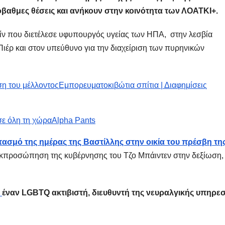
βαθμες θέσεις και ανήκουν στην κοινότητα των ΛΟΑΤΚΙ+.
ίν που διετέλεσε υφυπουργός υγείας των ΗΠΑ, στην λεσβία
έρ και στον υπεύθυνο για την διαχείριση των πυρηνικών
ύση του μέλλοντος
Εμπορευματοκιβώτια σπίτια | Διαφημίσεις
σε όλη τη χώρα
Alpha Pants
τασμό της ημέρας της Βαστίλλης στην οικία του πρέσβη τη
κπροσώπηση της κυβέρνησης του Τζο Μπάιντεν στην δεξίωση,
έναν LGBTQ ακτιβιστή, διευθυντή της νευραλγικής υπηρεσ