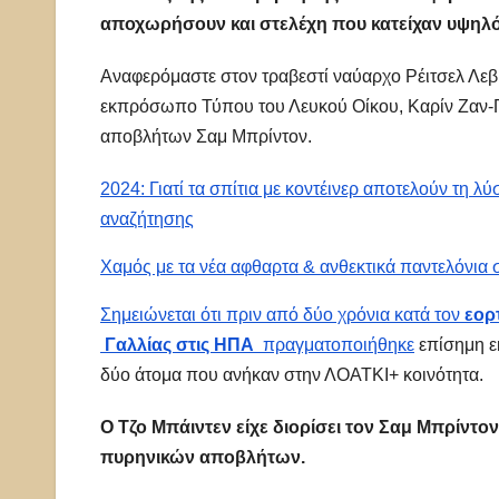
αποχωρήσουν και στελέχη που κατείχαν υψηλό
Αναφερόμαστε στον τραβεστί ναύαρχο Ρέιτσελ Λεβ
εκπρόσωπο Τύπου του Λευκού Οίκου, Καρίν Ζαν-Πι
αποβλήτων Σαμ Μπρίντον.
2024: Γιατί τα σπίτια με κοντέινερ αποτελούν τη λ
αναζήτησης
Χαμός με τα νέα αφθαρτα & ανθεκτικά παντελόνια 
Σημειώνεται ότι πριν από δύο χρόνια κατά τον
εορ
Γαλλίας στις ΗΠΑ
πραγματοποιήθηκε
επίσημη ε
δύο άτομα που ανήκαν στην ΛΟΑΤΚΙ+ κοινότητα.
O Τζο Μπάιντεν είχε διορίσει τον Σαμ Μπρίντον
πυρηνικών αποβλήτων.