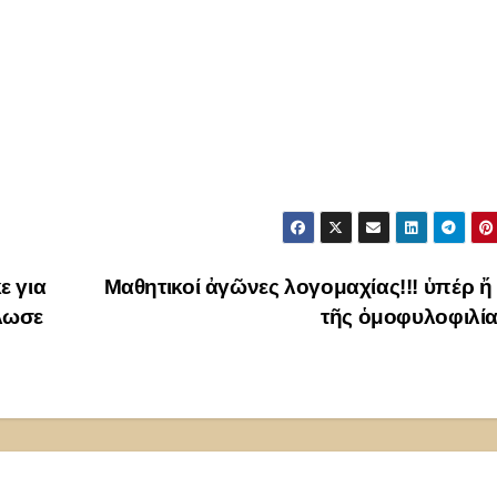
ε για
Μαθητικοί ἀγῶνες λογομαχίας!!! ὑπέρ ἤ
λωσε
τῆς ὁμοφυλοφιλί