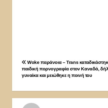
Πλοήγηση
Woke παράνοια – Trans καταδικάστηκ
παιδική πορνογραφία στον Καναδά, δή
άρθρων
γυναίκα και μειώθηκε η ποινή του