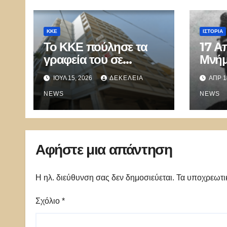
ΚΚΕ
ΙΣΤΟΡΊΑ
Το ΚΚΕ πούλησε τα
17 Α
γραφεία του σε
Μνή
Ισραηλινούς και τώρα
Συντ
ΙΟΎΛ 15, 2026
ΔΕΚΈΛΕΙΑ
ΑΠΡ 1
οι συνδικαλιστές του
Ψαρ
απαιτούν την
NEWS
NEWS
απομάκρυνσή τους!
Αφήστε μια απάντηση
Η ηλ. διεύθυνση σας δεν δημοσιεύεται.
Τα υποχρεωτι
Σχόλιο
*