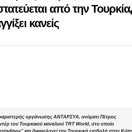
ατεύεται από την Τουρκία
γγίξει κανείς
ισοαριστερής οργάνωσης ΑΝΤΑΡΣΥΑ, ονόματι Πέτρος
ντέρ του Τουρκικού καναλιού TRT World, στο οποίο
ostadinov” και δικαιολογεί την Τουρκική εισβολή στην Κύπ