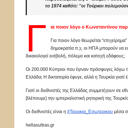
το 1974 καθότι: “οι Τούρκοι πολεμούσ
Γ
ια ποιον λόγο ο Κωνσταντίνου παρ
Για ποιον λόγο θεωρείται “επιχείρημα”
δημοκρατία π.χ. οι ΗΠΑ μπορούν να ε
δικαιολογεί εισβολή, πόλεμο και κατοχή εδάφους;
Οι 200.000 Κύπριοι που έγιναν πρόσφυγες λόγω της
Ελλάδα; Η δικτατορία έφυγε, αλλά η Τουρκία γιατί
Γιατί οι διεθνιστές της Ελλάδας συμμετέχουν σε 
βλέπουμε) την ιμπεριαλιστική ρητορική της Τουρκί
Οι διεθνιστές είναι η
#Τουρκια_Εσωτερικου
μέσα σ
hellasultras.gr