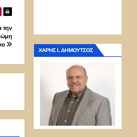
ά την
γνώμη
λιο
ΧΆΡΗΣ Ι. ΔΗΜΟΎΤΣΟΣ