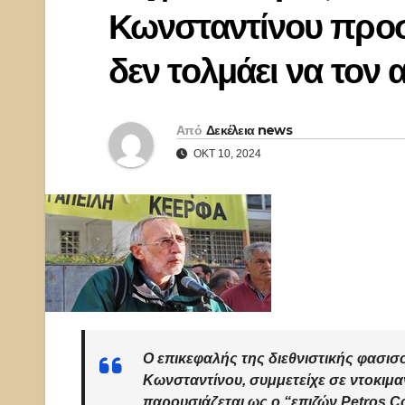
Κωνσταντίνου προστ
δεν τολμάει να τον α
Από
Δεκέλεια news
ΟΚΤ 10, 2024
Ο επικεφαλής της διεθνιστικής φασ
Κωνσταντίνου, συμμετείχε σε ντοκιμα
παρουσιάζεται ως ο “επιζών Petros C