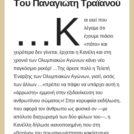
Tου Παναγιώτη Τραϊανού
…Κ
αι εκεί που
λέγαμε ότι
έχουμε πιάσει
«πάτο» και
χειρότερα δεν γίνεται, έρχεται η Κανέλη και στη
χρονιά των Ολυμπιακών Αγώνων κάνει νέο
παγκόσμιο ρεκόρ! …Της άρεσε πολύ η Τελετή
Έναρξης των Ολυμπιακών Αγώνων, γιατί, εκτός
των άλλων …«πρέπει να πάψει να υπάρχει αυτή η
«άρρωστη» εμμονή στην εξιδανίκευση του
ανθρωπίνου σώματος»! Στην κορυφαία εκδήλωση,
που αφορά τον άνθρωπο ως φυσικό ον —με
απόλυτο διαχωρισμό των δύο φύλων του—, η
Κανέλλη δήλωσε ικανοποιημένη που στη
«βιτρίνα» του πρωταγω­νίστησαν κακόσχημοι