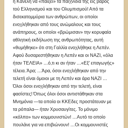
η Κανέλη να «παίξει» τα παιχνίδια της εις βάρος
τού Ελληνισμού και του Ολυμπισμού! Από τα
δισεκατομμύρια των ανθρώπων, οι οποίοι
ενοχλήθηκαν από τους ανώμαλους και τους
ανάπηρους, οι οποίοι «βρώμισαν» την κορυφαία
αθλητική εκδήλωση της ανθρωπότητας, αυτή
«θυμήθηκε» ότι στη Γαλλία ενοχλήθηκε η Λεπέν.
Αφού δυσαρεστήθηκαν η Λεπέν και οι ΝΑΖΙ, «όλα
ήταν ΤΕΛΕΙΑ» …ό,τι κι αν ήταν …«Εξ’ επαγωγής»
τέλεια. Άρα; …Άρα, όσοι ενοχλήθηκαν από την
τελετή είναι όμοιοι με τη Λεπέν και άρα ΝΑΖΙ …
Όλοι όσοι ενοχλήθηκαν από την τελετή, είναι
φασίστες! Όπως όλοι όσοι αντιστάθηκαν στα
Μνημόνια —τα οποία οι ΚΚΕδες προστάτευαν με
τα ρόπαλα— ήταν Χρυσαυγίτες. Το μόνιμο
«κόλπο» των κομμουνιστών! …Αυτό το οποίο
πουλάνε για να επιβιώνουν! …Οι κομμουνιστές