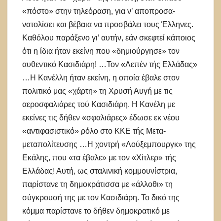
«πόστο» στην τηλε­όραση, για ν’ αποπρο­σα­
νατολίσει και βέβαια να προσ­βάλει τους Έλληνες.
Καθόλου παράξενο γι’ αυτήν, εάν σκεφτεί κάποιος
ότι η ίδια ήταν εκείνη που «δημιούργησε» τον
αυθεντικό Κασιδιάρη! …Τον «Λεπέν τής Ελλάδας»
…Η Κανέλλη ήταν εκείνη, η οποία έβαλε στον
πολιτικό μας «χάρτη» τη Χρυσή Αυγή με τις
αεροσφαλιάρες τού Κασιδιάρη. Η Κανέλη με
εκείνες τις δήθεν «σφαλιάρες» έδωσε εκ νέου
«αντιφασιστικό» ρόλο στο ΚΚΕ τής Μετα-
μεταπολίτευσης …Η χοντρή «Λούξεμπουργκ» της
Εκάλης, που «τα έβαλε» με τον «Χίτλερ» τής
Ελλάδας! Αυτή, ως σταλινική κομμουνίστρια,
παρίστανε τη δημοκρά­τισσα με «άλλοθι» τη
σύγκρουσή της με τον Κασιδιάρη. Το δικό της
κόμμα παρίστανε το δήθεν δημοκρατικό με