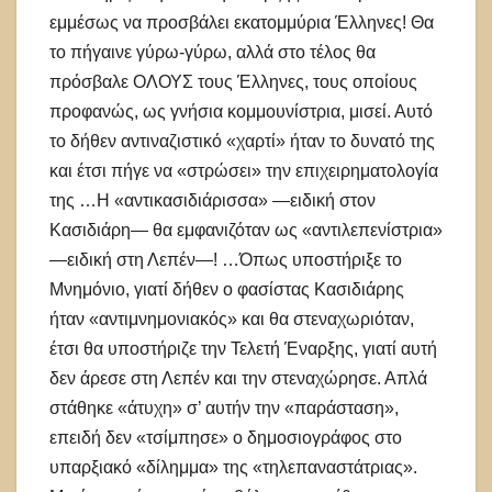
εμμέσως να προσβάλει εκατομμύρια Έλληνες! Θα
το πήγαινε γύρω-γύρω, αλλά στο τέλος θα
πρόσβαλε ΟΛΟΥΣ τους Έλληνες, τους οποίους
προφανώς, ως γνήσια κομμουνίστρια, μισεί. Αυτό
το δήθεν αντιναζιστικό «χαρτί» ήταν το δυνατό της
και έτσι πήγε να «στρώσει» την επιχειρηματολογία
της …Η «αντικασιδιάρισσα» —ειδική στον
Κασιδιάρη— θα εμφανιζόταν ως «αντιλεπενίστρια»
—ειδική στη Λεπέν—! …Όπως υποστήριξε το
Μνημόνιο, γιατί δήθεν ο φασίστας Κασιδιάρης
ήταν «αντιμνημονιακός» και θα στεναχωριόταν,
έτσι θα υποστήριζε την Τελετή Έναρξης, γιατί αυτή
δεν άρεσε στη Λεπέν και την στεναχώρησε. Απλά
στάθηκε «άτυχη» σ’ αυτήν την «παράσταση»,
επειδή δεν «τσίμπησε» ο δημοσιογράφος στο
υπαρξιακό «δίλημμα» της «τηλεπαναστάτριας».