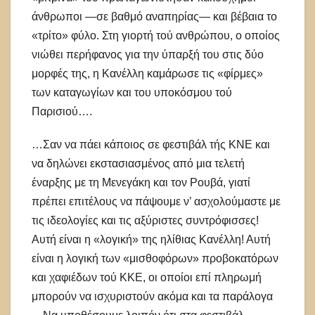
άνθρωποι —σε βαθμό αναπηρίας— και βέβαια το
«τρίτο» φύλο. Στη γιορτή τού ανθρώπου, ο οποίος
νιώθει περήφανος για την ύπαρξή του στις δύο
μορφές της, η Κανέλλη καμάρωσε τις «φίρμες»
των καταγωγίων και του υποκόσμου τού
Παρισιού….
…Σαν να πάει κάποιος σε φεστιβάλ τής ΚΝΕ και
να δηλώνει εκστασιασμένος από μια τελετή
έναρξης με τη Μενεγάκη και τον Ρουβά, γιατί
πρέπει επιτέλους να πάψουμε ν’ ασχολούμαστε με
τις ιδεολογίες και τις αξύριστες συντρόφισσες!
Αυτή είναι η «λογική» της ηλίθιας Κανέλλη! Αυτή
είναι η λογική των «μισθοφόρων» προβοκατόρων
και χαφιέδων τού ΚΚΕ, οι οποίοι επί πληρωμή
μπορούν να ισχυριστούν ακόμα και τα παράλογα