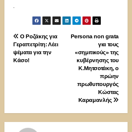
.
Πλοήγηση
Ο Ροζάκης για
Persona non grata
Γεραπετρίτη: Λέει
για τους
άρθρων
ψέματα για την
«σημιτικούς» της
Κάσο!
κυβέρνησης του
Κ.Μητσοτάκη, ο
πρώην
πρωθυπουργός
Κώστας
Καραμανλής