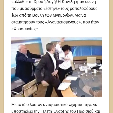
«άλλοθι» τη Χρυσή Αυγή! Η Κανέλη ήταν εκείνη
που με ασύρματο «έστηνε» τους ροπαλοφόρους
έξω από τη Βουλή των Μνημονίων, για να
σταματήσουν τους «Αγανακτι­σμένους», που ήταν
«Χρυσαυγίτες»!
Με το ίδιο λοιπόν αντιφασιστικό «χαρτί» πήγε να
υποστηρίξει την Τελετή Έναρξης του Παρισιού και