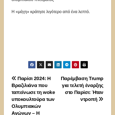
Η «μάχη» κράτησε λιγότερο από ένα λεπτό.
Πλοήγηση
Παρίσι 2024: Η
Παρέμβαση Trump
Βραζιλιάνα που
για τελετή έναρξης
άρθρων
ταπείνωσε τη woke
στο Παρίσι: Ήταν
υποκουλτούρα των
ντροπή
Ολυμπιακών
Αγώνων – Η