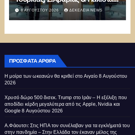
θα πολεμήσουν Ριάντ και
8 ΑΥΓΟΎΣΤΟΥ 2026
ΔΕΚΈΛΕΙΑ NEWS
Ισλαμαμπάντ κατά της Ελλάδας!
ΠΡΌΣΦΑΤΑ ΆΡΘΡΑ
Η μοίρα των ωκεανών θα κριθεί στο Αιγαίο
8 Αυγούστου
2026
Χρυσό δώρο 500 δισεκ. Trump στο Ιράν – Η εξέλιξη που
αποδίδει κέρδη μεγαλύτερα από τις Apple, Nvidia και
Google
8 Αυγούστου 2026
Α.Φάουτσι: Στις ΗΠΑ τον συνέλαβαν για τα εγκλήματά του
στην πανδημία – Στην Ελλάδα τον έκαναν μέλος της