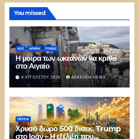
You missed
ΑΟΖ
ΑΡΘΡΑ
ΓΡΊΒΑΣ
Η μοίρα των ωκεανών θα κριθεί
στο Αιγαίο
8 ΑΥΓΟΎΣΤΟΥ 2026
ΔΕΚΈΛΕΙΑ NEWS
ΠΕΡΣΊΑ
Χρυσό δώρο 500 δισεκ. Trump
στο Ιράν – Η εξέλιξη που