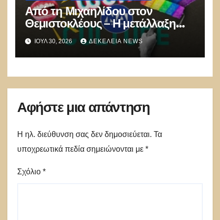
Από τη Μιχαηλίδου στον
Θεμιστοκλέους – Η μετάλλαξη
της δεξιάς σε woke συμμορία –
ΙΟΎΛ 30, 2026
ΔΕΚΈΛΕΙΑ NEWS
Διάλυση οικογένειας και εμβόλια
θανάτου
Αφήστε μια απάντηση
Η ηλ. διεύθυνση σας δεν δημοσιεύεται.
Τα
υποχρεωτικά πεδία σημειώνονται με
*
Σχόλιο
*