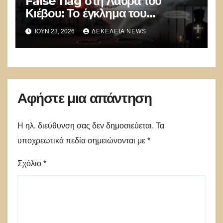
False flag στη Λαύρα του
Κιέβου: Το έγκλημα του
καθεστώτος Zelensky ενάντια
ΙΟΎΝ 23, 2026
ΔΕΚΈΛΕΙΑ NEWS
στην Ορθοδοξία – Οι αποδείξεις
που συγκλονίζουν
Αφήστε μια απάντηση
Η ηλ. διεύθυνση σας δεν δημοσιεύεται.
Τα
υποχρεωτικά πεδία σημειώνονται με
*
Σχόλιο
*