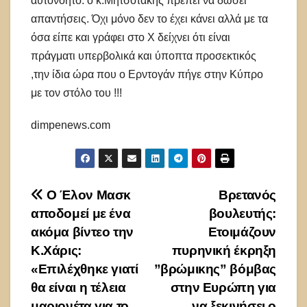
αυτονόητο: ο κ.Μητσοτάκης πρέπει να δώσει
απαντήσεις. Όχι μόνο δεν το έχει κάνει αλλά με τα
όσα είπε και γράφει στο Χ δείχνει ότι είναι
πράγματι υπερβολικά και ύποπτα προσεκτικός
,την ίδια ώρα που ο Ερντογάν πήγε στην Κύπρο
με τον στόλο του !!!
dimpenews.com
Πλοήγηση
Ο Έλον Μασκ
Βρετανός
αποδομεί με ένα
βουλευτής:
άρθρων
ακόμα βίντεο την
Ετοιμάζουν
Κ.Χάρις:
πυρηνική έκρηξη
«Επιλέχθηκε γιατί
”βρώμικης” βόμβας
θα είναι η τέλεια
στην Ευρώπη για
μαριονέτα για το
να ξεκινήσει ο