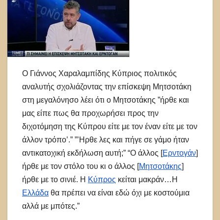
Ο Γιάννος Χαραλαμπίδης Κύπριος πολιτικός
αναλυτής σχολιάζοντας την επίσκεψη Μητσοτάκη
στη μεγαλόνησο λέει ότι ο Μητσοτάκης ”ήρθε και
μας είπε πως θα προχωρήσει προς την
διχοτόμηση της Κύπρου είτε με τον έναν είτε με τον
άλλον τρόπο’.” ”’Ηρθε λες και πήγε σε γάμο ήταν
αντικατοχική εκδήλωση αυτή;” “Ο άλλος [
Ερντογάν
]
ήρθε με τον στόλο του κι ο άλλος [
Μητσοτάκης
]
ήρθε με το σινιέ. Η
Κύπρος
κείται μακράν…Η
Ελλάδα
θα πρέπει να είναι εδώ όχι με κοστούμια
αλλά με μπότες.”