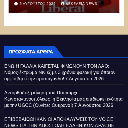
Κοινοποιούν “λανθασμένες
6 ΑΥΓΟΎΣΤΟΥ 2026
ΔΕΚΈΛΕΙΑ NEWS
σκέψεις” στο Διαδίκτυο – Η
Παγκόσμια Δικτατορία
Διευρύνεται
ΠΡΌΣΦΑΤΑ ΆΡΘΡΑ
ΕΝΩ Η ΓΑΛΛΙΑ ΚΑΙΓΕΤΑΙ, ΦΙΜΩΝΟΥΝ ΤΟΝ ΛΑΟ:
Νόμος-έκτρωμα Νινιέζ με 3 χρόνια φυλακή για όποιον
αμφισβητεί την προπαγάνδα!
7 Αυγούστου 2026
Αντορθόδοξη κίνηση του Πατριάρχη
Κωνσταντινουπόλεως: η Εκκλησία μας επιδιώκει ενότητα
με την UGCC (Ουνίτες Ουκρανοί)
7 Αυγούστου 2026
ΕΠΙΒΕΒΑΙΩΘΗΚΑΝ ΟΙ ΑΠΟΚΑΛΥΨΕΙΣ ΤΟΥ VOICE
NEWS ΓΙΑ ΤΗΝ ΑΠΟΣΤΟΛΗ ΕΛΛΗΝΙΚΩΝ APACHE