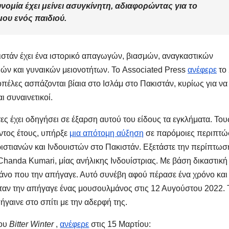
υνομία έχει μείνει ασυγκίνητη, αδιαφορώντας για το
ου ενός παιδιού.
ιστάν έχει ένα ιστορικό απαγωγών, βιασμών, αναγκαστικών
ών και γυναικών μειονοτήτων. Το Associated Press
ανέφερε
το
πέλες ασπάζονται βίαια στο Ισλάμ στο Πακιστάν, κυρίως για να
ι συναινετικοί.
ες έχει οδηγήσει σε έξαρση αυτού του είδους τα εγκλήματα. Του
ντος έτους, υπήρξε
μια απότομη αύξηση
σε παρόμοιες περιπτώ
ιστιανών και Ινδουιστών στο Πακιστάν. Εξετάστε την περίπτωσ
handa Kumari, μίας ανήλικης Ινδουίστριας. Με βάση δικαστική
ο που την απήγαγε. Αυτό συνέβη αφού πέρασε ένα χρόνο και 
όταν την απήγαγε ένας μουσουλμάνος στις 12 Αυγούστου 2022. 
γαινε στο σπίτι με την αδερφή της.
του
Bitter Winter
,
ανέφερε
στις 15 Μαρτίου: