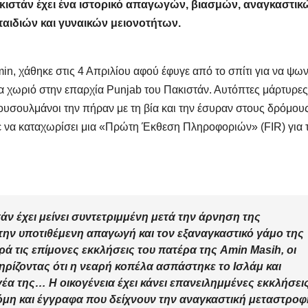
ιστάν έχει ένα ιστορικό απαγωγών, βιασμών, αναγκαστικ
ιδιών και γυναικών μειονοτήτων.
min, χάθηκε στις 4 Απριλίου αφού έφυγε από το σπίτι για να ψων
να χωριό στην επαρχία Punjab του Πακιστάν. Αυτόπτες μάρτυρε
μουσουλμάνοι την πήραν με τη βία και την έσυραν στους δρόμου
ε να καταχωρίσει μια «Πρώτη Έκθεση Πληροφοριών» (FIR) για 
άν έχει μείνει συντετριμμένη μετά την άρνηση της
 την υποτιθέμενη απαγωγή και τον εξαναγκαστικό γάμο της
ά τις επίμονες εκκλήσεις του πατέρα της Amin Masih, οι
ηρίζοντας ότι η νεαρή κοπέλα ασπάστηκε το Ισλάμ και
α της… Η οικογένεια έχει κάνει επανειλημμένες εκκλήσει
όμη και έγγραφα που δείχνουν την αναγκαστική μεταστροφ