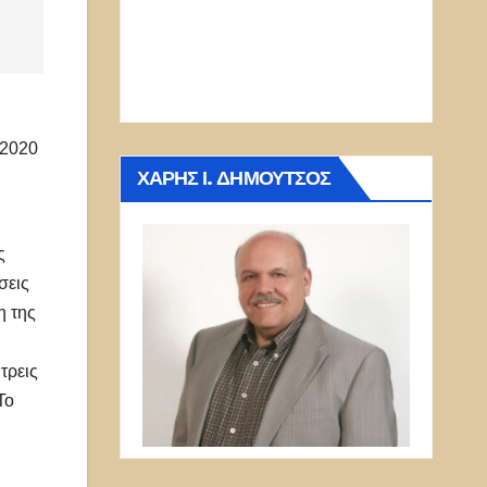
 2020
ΧΆΡΗΣ Ι. ΔΗΜΟΎΤΣΟΣ
ς
σεις
η της
τρεις
Το