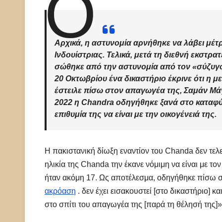
Ο
Αρχικά, η αστυνομία αρνήθηκε να λάβει μέτρ
Ινδουίστριας. Τελικά, μετά τη διεθνή εκστρ
σώθηκε από την αστυνομία από τον «σύζυγό»
20 Οκτωβρίου ένα δικαστήριο έκρινε ότι η μ
έστειλε πίσω στον απαγωγέα της, Σαμάν Μάγ
2022 η Chandra οδηγήθηκε ξανά στο καταφύγ
επιθυμία της να είναι με την οικογένειά της.
Η πακιστανική δίωξη εναντίον του Chanda δεν τελεί
ηλικία της Chanda την έκανε νόμιμη να είναι με το
ήταν ακόμη 17. Ως αποτέλεσμα, οδηγήθηκε πίσω σ
ακρόαση
. δεν έχει εισακουστεί [στο δικαστήριο] κ
στο σπίτι του απαγωγέα της [παρά τη θέλησή της]»