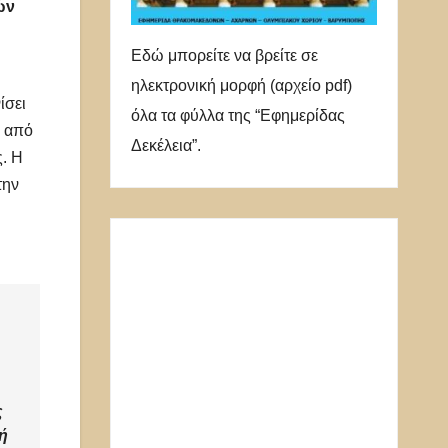
ών
Εδώ μπορείτε να βρείτε σε
ηλεκτρονική μορφή (αρχείο pdf)
ίσει
όλα τα φύλλα της “Εφημερίδας
ς από
Δεκέλεια”.
ς. Η
την
ς
ή