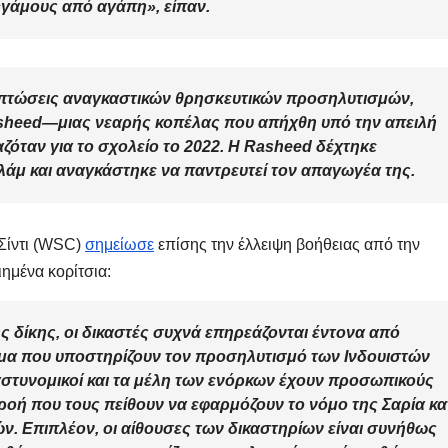
γάμους από αγάπη», είπαν.
ριπτώσεις αναγκαστικών θρησκευτικών προσηλυτισμών,
sheed—μιας νεαρής κοπέλας που απήχθη υπό την απειλή
ζόταν για το σχολείο το 2022. Η Rasheed δέχτηκε
λάμ και αναγκάστηκε να παντρευτεί τον απαγωγέα της.
Σίντι (WSC)
σημείωσε
επίσης την έλλειψη βοήθειας από την
ιημένα κορίτσια:
ης δίκης, οι δικαστές συχνά επηρεάζονται έντονα από
ομα που υποστηρίζουν τον προσηλυτισμό των Ινδουιστών
 αστυνομικοί και τα μέλη των ενόρκων έχουν προσωπικούς
ροή που τους πείθουν να εφαρμόζουν το νόμο της Σαρία κα
ών. Επιπλέον, οι αίθουσες των δικαστηρίων είναι συνήθως