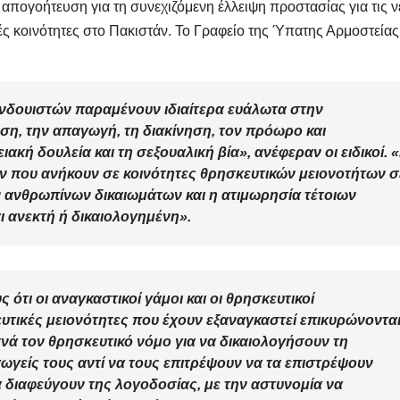
απογοήτευση για τη συνεχιζόμενη έλλειψη προστασίας για τις 
κές κοινότητες στο Πακιστάν. Το Γραφείο της Ύπατης Αρμοστείας
 Ινδουιστών παραμένουν ιδιαίτερα ευάλωτα στην
η, την απαγωγή, τη διακίνηση, τον πρόωρο και
ακή δουλεία και τη σεξουαλική βία», ανέφεραν οι ειδικοί. 
ν που ανήκουν σε κοινότητες θρησκευτικών μειονοτήτων σ
ν ανθρωπίνων δικαιωμάτων και η ατιμωρησία τέτοιων
ι ανεκτή ή δικαιολογημένη».
ς ότι οι αναγκαστικοί γάμοι και οι θρησκευτικοί
υτικές μειονότητες που έχουν εξαναγκαστεί επικυρώνοντα
χνά τον θρησκευτικό νόμο για να δικαιολογήσουν τη
γείς τους αντί να τους επιτρέψουν να τα επιστρέψουν
ά διαφεύγουν της λογοδοσίας, με την αστυνομία να