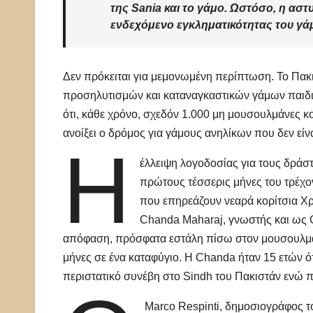
της Sania και το γάμο. Ωστόσο, η αστ
ενδεχόμενο εγκληματικότητας του γάμ
Δεν πρόκειται για μεμονωμένη περίπτωση. Το Πακ
προσηλυτισμών και καταναγκαστικών γάμων παιδι
ότι, κάθε χρόνο, σχεδόν 1.000 μη μουσουλμάνες κο
ανοίξει ο δρόμος για γάμους ανηλίκων που δεν είνα
Η
έλλειψη λογοδοσίας για τους δράστ
πρώτους τέσσερις μήνες του τρέχο
που επηρεάζουν νεαρά κορίτσια Χρ
Chanda Maharaj, γνωστής και ως C
απόφαση, πρόσφατα εστάλη πίσω στον μουσουλμάν
μήνες σε ένα καταφύγιο. Η Chanda ήταν 15 ετών 
περιστατικό συνέβη στο Sindh του Πακιστάν ενώ πή
Marco Respinti, δημοσιογράφος 