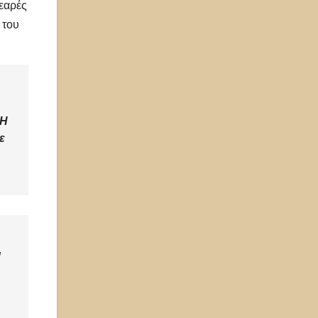
νεαρές
 του
«Η
ε
ι