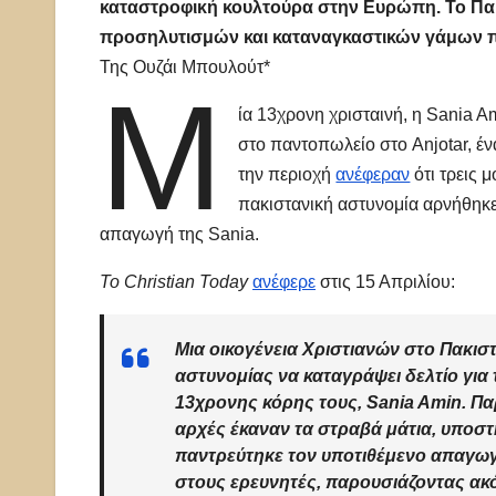
καταστροφική κουλτούρα στην Ευρώπη. Το Πακ
προσηλυτισμών και καταναγκαστικών γάμων πα
Της Ουζάι Μπουλούτ*
Μ
ία 13χρονη χρισταινή, η Sania A
στο παντοπωλείο στο Anjotar, έ
την περιοχή
ανέφεραν
ότι τρεις 
πακιστανική αστυνομία αρνήθηκ
απαγωγή της Sania.
Το Christian Today
ανέφερε
στις 15 Απριλίου:
Μια οικογένεια Χριστιανών στο Πακιστ
αστυνομίας να καταγράψει δελτίο για
13χρονης κόρης τους, Sania Amin. Παρ
αρχές έκαναν τα στραβά μάτια, υποστ
παντρεύτηκε τον υποτιθέμενο απαγωγέ
στους ερευνητές, παρουσιάζοντας ακ