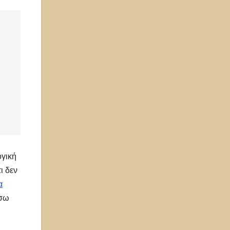
ογική
ι δεν
α
ίσω