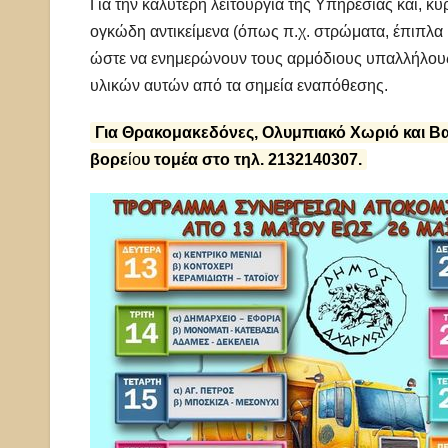
Για την καλύτερη λειτουργία της Υπηρεσίας και, κ
ογκώδη αντικείμενα (όπως π.χ. στρώματα, έπιπλα 
ώστε να ενημερώνουν τους αρμόδιους υπαλλήλους 
υλικών αυτών από τα σημεία εναπόθεσης.
Για Θρακομακεδόνες, Ολυμπιακό Χωριό και Β
βορε
ίο
υ τομέα στο τηλ. 2132140307.