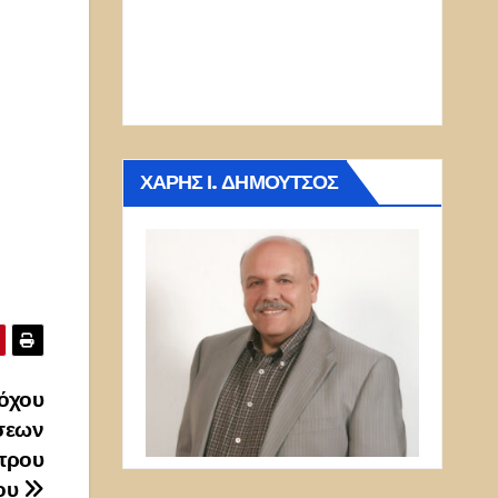
ΧΆΡΗΣ Ι. ΔΗΜΟΎΤΣΟΣ
όχου
έσεων
ντρου
μου