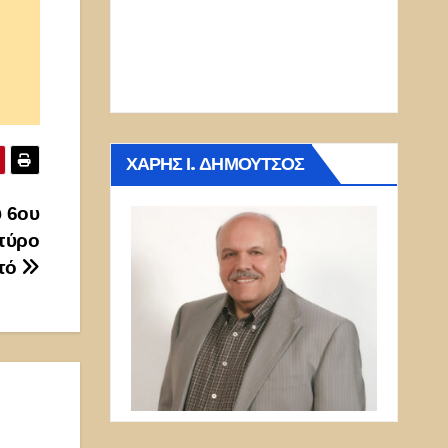
ΧΆΡΗΣ Ι. ΔΗΜΟΎΤΣΟΣ
υ 6ου
πύρο
τό