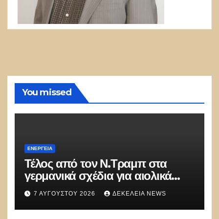
You missed
ΕΝΈΡΓΕΙΑ
Τέλος από τον Ν.Τραμπ στα
γερμανικά σχέδια για αιολικά
πάρκα στις ΗΠΑ: «Κάθε χώρα με
7 ΑΥΓΟΎΣΤΟΥ 2026
ΔΕΚΈΛΕΙΑ NEWS
ανεμογεννήτριες είναι χαμένη»