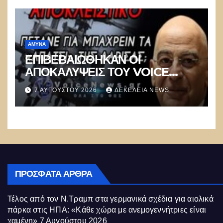
ΑΜΥΝΑ
ΕΠΙΒΕΒΑΙΩΘΗΚΑΝ ΟΙ
ΑΠΟΚΑΛΥΨΕΙΣ ΤΟΥ VOICE
NEWS ΓΙΑ ΤΗΝ ΑΠΟΣΤΟΛΗ
7 ΑΥΓΟΎΣΤΟΥ 2026
ΔΕΚΈΛΕΙΑ NEWS
ΕΛΛΗΝΙΚΩΝ APACHE ΣΤΟΝ
ΚΟΛΠΟ
ΠΡΌΣΦΑΤΑ ΆΡΘΡΑ
Τέλος από τον Ν.Τραμπ στα γερμανικά σχέδια για αιολικά
πάρκα στις ΗΠΑ: «Κάθε χώρα με ανεμογεννήτριες είναι
χαμένη»
7 Αυγούστου 2026