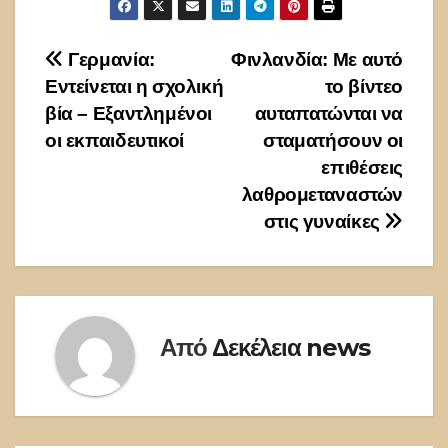
Πλοήγηση
Γερμανία:
Φινλανδία: Με αυτό
Εντείνεται η σχολική
το βίντεο
άρθρων
βία – Εξαντλημένοι
αυταπατώνται να
οι εκπαιδευτικοί
σταματήσουν οι
επιθέσεις
λαθρομεταναστών
στις γυναίκες
Από
Δεκέλεια news