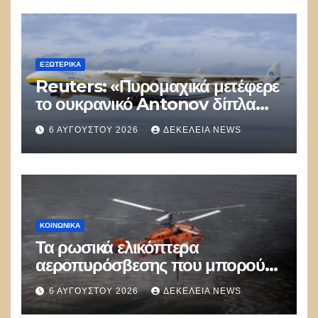
ΕΞΩΤΕΡΙΚΑ
Reuters: «Πυρομαχικά μετέφερε
το ουκρανικό Antonov δίπλα
στο οποίο βρέθηκε το drone στη
6 ΑΥΓΟΎΣΤΟΥ 2026
ΔΕΚΈΛΕΙΑ NEWS
Λειψία»
ΚΟΙΝΩΝΙΚΑ
Τα ρωσικά ελικόπτερα
αεροπυρόσβεσης που μπορούν
να ρίχνουν 5 τόνους νερού με 8
6 ΑΥΓΟΎΣΤΟΥ 2026
ΔΕΚΈΛΕΙΑ NEWS
μποφόρ