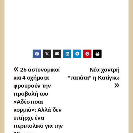
Πλοήγηση
25 αστυνομικοί
Νέα χοντρή
και 4 οχήματα
“πατάτα” η Κατίγκω
άρθρων
φρουρούν την
προβολή του
«Αδέσποτα
κορμιά»: Αλλά δεν
υπήρχε ένα
περιπολικό για την