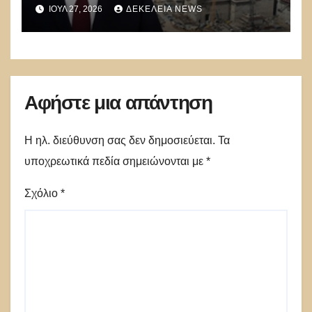
η Ελλάδα υποτάχθηκε στο
ΙΟΎΛ 27, 2026
ΔΕΚΈΛΕΙΑ NEWS
αμερικανικό LNG
Αφήστε μια απάντηση
Η ηλ. διεύθυνση σας δεν δημοσιεύεται.
Τα
υποχρεωτικά πεδία σημειώνονται με
*
Σχόλιο
*