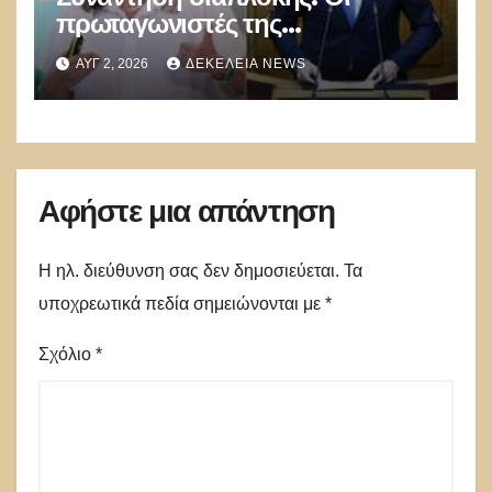
πρωταγωνιστές της
Γ.Γεραπετρίτης,
ΑΥΓ 2, 2026
ΔΕΚΈΛΕΙΑ NEWS
Α.Διαμαντοπούλου και
Μ.Χριστοδουλάκης την
διαψεύδουν
Αφήστε μια απάντηση
Η ηλ. διεύθυνση σας δεν δημοσιεύεται.
Τα
υποχρεωτικά πεδία σημειώνονται με
*
Σχόλιο
*