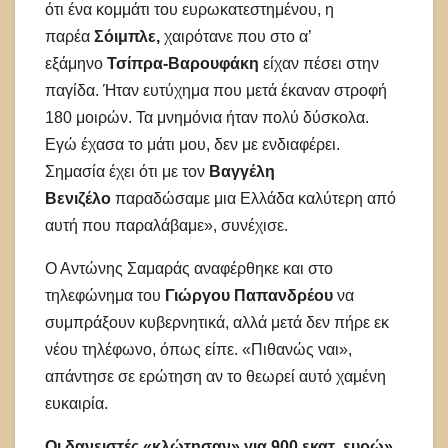
ότι ένα κομμάτι του ευρωκατεστημένου, η
παρέα
Σόιμπλε,
χαιρότανε που στο α’
εξάμηνο
Τσίπρα-Βαρουφάκη
είχαν πέσει στην
παγίδα. Ήταν ευτύχημα που μετά έκαναν στροφή
180 μοιρών. Τα μνημόνια ήταν πολύ δύσκολα.
Εγώ έχασα το μάτι μου, δεν με ενδιαφέρει.
Σημασία έχει ότι με τον
Βαγγέλη
Βενιζέλο
παραδώσαμε μια Ελλάδα καλύτερη από
αυτή που παραλάβαμε», συνέχισε.
Ο Αντώνης Σαμαράς αναφέρθηκε και στο
τηλεφώνημα του
Γιώργου Παπανδρέου
να
συμπράξουν κυβερνητικά, αλλά μετά δεν πήρε εκ
νέου τηλέφωνο, όπως είπε. «Πιθανώς ναι»,
απάντησε σε ερώτηση αν το θεωρεί αυτό χαμένη
ευκαιρία.
Οι δανειστές «κλώτησαν» για 900 εκατ. ευρώ»