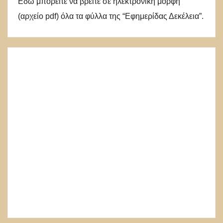
Εδώ μπορείτε να βρείτε σε ηλεκτρονική μορφή
(αρχείο pdf) όλα τα φύλλα της “Εφημερίδας Δεκέλεια”.