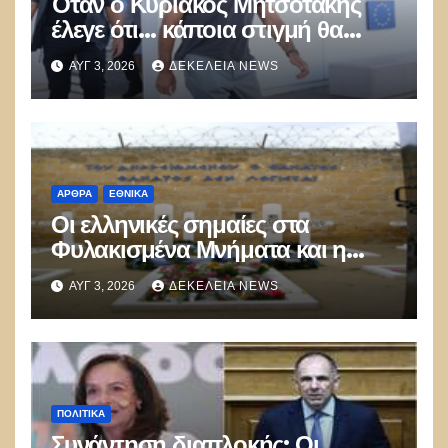
Όταν ο Κυριάκος Μητσοτάκης
έλεγε ότι… κάποια στιγμή θα
καούν τα δάση
ΑΥΓ 3, 2026
ΔΕΚΈΛΕΙΑ NEWS
ΑΡΘΡΑ
ΕΘΝΙΚΑ
Οι ελληνικές σημαίες στα
Φυλακισμένα Μνήματα και η
λήθη των δικών μας παιδιών
ΑΥΓ 3, 2026
ΔΕΚΈΛΕΙΑ NEWS
ΠΟΛΙΤΙΚΑ
Συνάντηση διαπλοκής: Οι