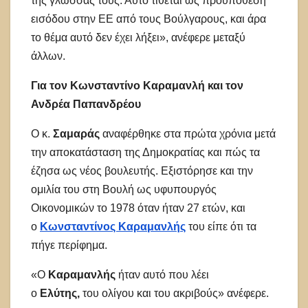
της γλώσσας τους. Αυτό τίθεται ως προϋπόθεση
εισόδου στην ΕΕ από τους Βούλγαρους, και άρα
το θέμα αυτό δεν έχει λήξει», ανέφερε μεταξύ
άλλων.
Για τον Κωνσταντίνο Καραμανλή και τον
Ανδρέα Παπανδρέου
Ο κ.
Σαμαράς
αναφέρθηκε στα πρώτα χρόνια μετά
την αποκατάσταση της Δημοκρατίας και πώς τα
έζησα ως νέος βουλευτής. Εξιστόρησε και την
ομιλία του στη Βουλή ως υφυπουργός
Οικονομικών το 1978 όταν ήταν 27 ετών, και
ο
Κωνσταντίνος Καραμανλής
του είπε ότι τα
πήγε περίφημα.
«Ο
Καραμανλής
ήταν αυτό που λέει
ο
Ελύτης,
του ολίγου και του ακριβούς» ανέφερε.